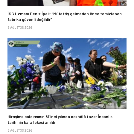
İSG Uzmanı Deniz İpek: “Müfettiş gelmeden önce temizlenen
fabrika güvenli değildir”
6 AĞUSTOS 2026
Hiroşima saldırısının 81’inci yılında acı hâlâ taze: İnsanlık
tarihinin kara lekesi anıldı
6 AĞUSTOS 2026