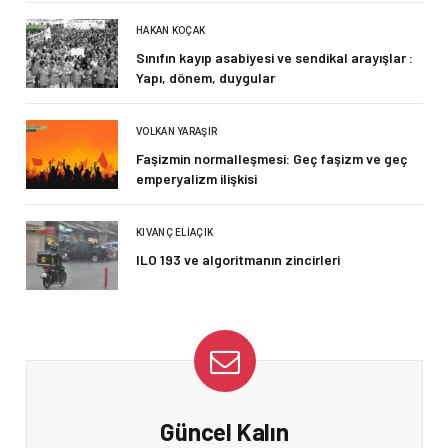
HAKAN KOÇAK
Sınıfın kayıp asabiyesi ve sendikal arayışlar :
Yapı, dönem, duygular
VOLKAN YARAŞIR
Faşizmin normalleşmesi: Geç faşizm ve geç
emperyalizm ilişkisi
KIVANÇ ELIAÇIK
ILO 193 ve algoritmanın zincirleri
Güncel Kalın