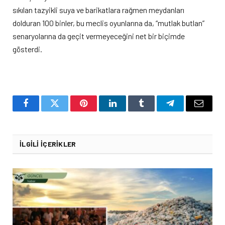
sıkılan tazyikli suya ve barikatlara rağmen meydanları
dolduran 100 binler, bu meclis oyunlarına da, “mutlak butlan”
senaryolarına da geçit vermeyeceğini net bir biçimde
gösterdi.
Facebook
Twitter
Pinterest
LinkedIn
Tumblr
Telegram
Email
İLGILI İÇERIKLER