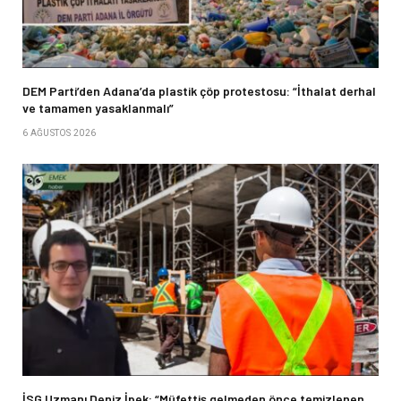
DEM Parti’den Adana’da plastik çöp protestosu: “İthalat derhal
ve tamamen yasaklanmalı”
6 AĞUSTOS 2026
İSG Uzmanı Deniz İpek: “Müfettiş gelmeden önce temizlenen