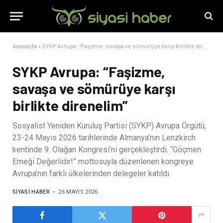
Anasayfa
»
SYKP Avrupa: “Faşizme, savaşa ve sömürüye karşı birlikte direnelim”
SYKP Avrupa: “Faşizme,
savaşa ve sömürüye karşı
birlikte direnelim”
Sosyalist Yeniden Kuruluş Partisi (SYKP) Avrupa Örgütü,
23-24 Mayıs 2026 tarihlerinde Almanya’nın Lenzkirch
kentinde 9. Olağan Kongresi’ni gerçekleştirdi. “Göçmen
Emeği Değerlidir!” mottosuyla düzenlenen kongreye
Avrupa’nın farklı ülkelerinden delegeler katıldı.
SIYASI HABER
26 MAYIS 2026