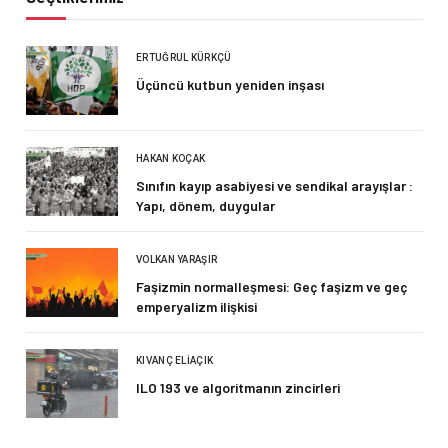
ERTUĞRUL KÜRKÇÜ
Üçüncü kutbun yeniden inşası
HAKAN KOÇAK
Sınıfın kayıp asabiyesi ve sendikal arayışlar :
Yapı, dönem, duygular
VOLKAN YARAŞIR
Faşizmin normalleşmesi: Geç faşizm ve geç
emperyalizm ilişkisi
KIVANÇ ELIAÇIK
ILO 193 ve algoritmanın zincirleri