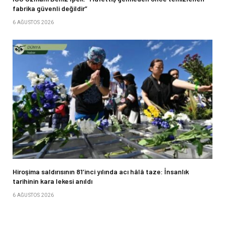
fabrika güvenli değildir”
6 AĞUSTOS 2026
Hiroşima saldırısının 81’inci yılında acı hâlâ taze: İnsanlık
tarihinin kara lekesi anıldı
6 AĞUSTOS 2026