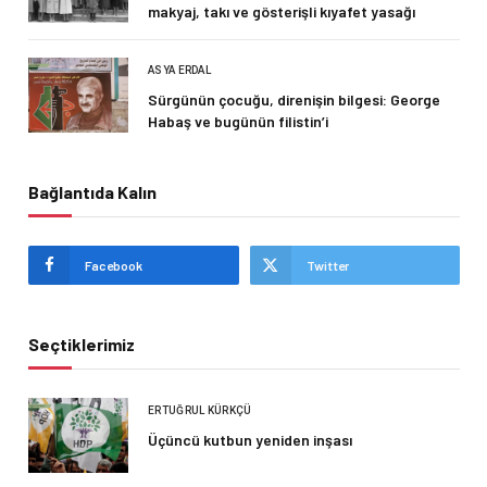
makyaj, takı ve gösterişli kıyafet yasağı
ASYA ERDAL
Sürgünün çocuğu, direnişin bilgesi: George
Habaş ve bugünün filistin’i
Bağlantıda Kalın
Facebook
Twitter
Seçtiklerimiz
ERTUĞRUL KÜRKÇÜ
Üçüncü kutbun yeniden inşası