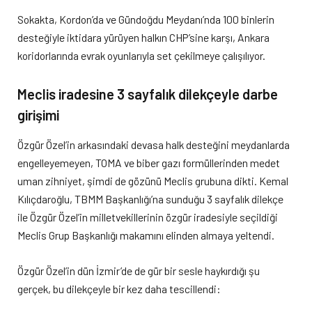
Sokakta, Kordon’da ve Gündoğdu Meydanı’nda 100 binlerin
desteğiyle iktidara yürüyen halkın CHP’sine karşı, Ankara
koridorlarında evrak oyunlarıyla set çekilmeye çalışılıyor.
Meclis iradesine 3 sayfalık dilekçeyle darbe
girişimi
Özgür Özel’in arkasındaki devasa halk desteğini meydanlarda
engelleyemeyen, TOMA ve biber gazı formüllerinden medet
uman zihniyet, şimdi de gözünü Meclis grubuna dikti. Kemal
Kılıçdaroğlu, TBMM Başkanlığı’na sunduğu 3 sayfalık dilekçe
ile Özgür Özel’in milletvekillerinin özgür iradesiyle seçildiği
Meclis Grup Başkanlığı makamını elinden almaya yeltendi.
Özgür Özel’in dün İzmir’de de gür bir sesle haykırdığı şu
gerçek, bu dilekçeyle bir kez daha tescillendi: