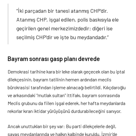
“İki parçadan bir tanesi atanmış CHP’dir.
Atanmış CHP, işgal edilen, polis baskısıyla ele
geçirilen genel merkezimizdedir; diğeri ise
seçilmiş CHP’dir ve işte bu meydandadır.”
Bayram sonrası gasp planı devrede
Demokrasi tarihine kara bir leke olarak geçecek olan bu iptal
dilekçesinin, bayram tatilinin hemen ardından meclis
bürokrasisi tarafından işleme alınacağı belirtildi. Kılıçdaroğlu
ve arkasındaki “mutlak sultan” ittifakı, bayram sonrasında
Meclis grubunu da fiilen işgal ederek, her hafta meydanlarda
rekorlar kıran iktidar yürüyüşünü durdurabileceğini sanıyor.
Ancak unuttukları bir şey var: Bu parti dilekçelerle değil,
savaş meydanlarında ve halkın kalbinde kuruldu. İzmir’de