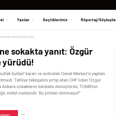
el
Yazılar
Seçtiklerimiz
Röportaj/Söyleşile
binlerle meclis’e yürüdü!
ne sokakta yanıt: Özgür
e yürüdü!
tlak butlan" kararı ve ardından Genel Merkez’e yapılan
medi. Tahliye tebligatını yırtıp atan CHP lideri Özgür
 Ankara sokaklarını barikata dönüştürdü; TOMA’nın
l, millet iradesidir. Bu yoldan dönmeyiz!"
nterest