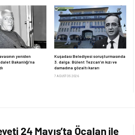
avasının yeniden
Kuşadası Belediyesi soruşturmasında
Adalet Bakanlığı’na
3. dalga: Bülent Tezcan’ın kızı ve
dı
damadına gözaltı kararı
7 AĞUSTOS 2026
eyeti 24 Mayıs’ta Öcalan ile