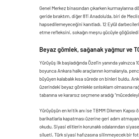
Genel Merkez binasından çıkarken kurmaylarına dö
geride bıraktım, diğer 81’i Anadolu’da, biri de Mecl
hapsedilemeyeceğini kanıtladı. 12 Eylül darbeciler
etme refleksini, sokağın meşru gücüyle göğüsledi
Beyaz gömlek, sağanak yağmur ve TO
Yürüyüş ilk başladığında Özel’in yanında yalnızca 1
boyunca Ankara halkı araçlarının kornalarıyla, penc
büyüyen kalabalık kısa sürede on binleri buldu. A
üzerindeki beyaz gömlekle sırılsıklam olmasına 
tabanına ve kararsız seçmene aradığı “mücedeleyi gö
Yürüyüşün en kritik anı ise TBMM Dikmen Kapısı ö
barikatlarla kapatması üzerine geri adım atmayan
okudu. Siyasi elitlerin korunaklı odalarından siyas
silueti, Türk siyasi hafızasına silinmeyecek bir fot