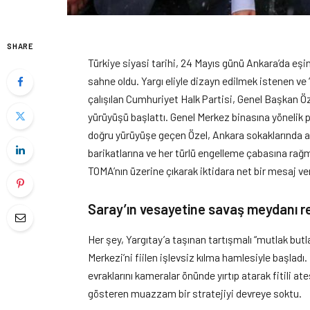
SHARE
Türkiye siyasi tarihi, 24 Mayıs günü Ankara’da eşin
sahne oldu. Yargı eliyle dizayn edilmek istenen ve 
çalışılan Cumhuriyet Halk Partisi, Genel Başkan Özg
yürüyüşü başlattı. Genel Merkez binasına yönelik 
doğru yürüyüşe geçen Özel, Ankara sokaklarında 
barikatlarına ve her türlü engelleme çabasına rağm
TOMA’nın üzerine çıkarak iktidara net bir mesaj ve
Saray’ın vesayetine savaş meydanı re
Her şey, Yargıtay’a taşınan tartışmalı “mutlak bu
Merkezi’ni fiilen işlevsiz kılma hamlesiyle başladı
evraklarını kameralar önünde yırtıp atarak fitili a
gösteren muazzam bir stratejiyi devreye soktu.