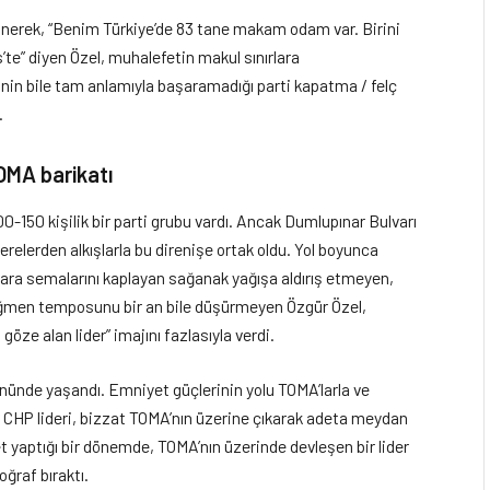
nerek, “Benim Türkiye’de 83 tane makam odam var. Birini
is’te” diyen Özel, muhalefetin makul sınırlara
inin bile tam anlamıyla başaramadığı parti kapatma / felç
.
MA barikatı
00-150 kişilik bir parti grubu vardı. Ancak Dumlupınar Bulvarı
erelerden alkışlarla bu direnişe ortak oldu. Yol boyunca
nkara semalarını kaplayan sağanak yağışa aldırış etmeyen,
rağmen temposunu bir an bile düşürmeyen Özgür Özel,
ze alan lider” imajını fazlasıyla verdi.
nünde yaşandı. Emniyet güçlerinin yolu TOMA’larla ve
 CHP lideri, bizzat TOMA’nın üzerine çıkarak adeta meydan
et yaptığı bir dönemde, TOMA’nın üzerinde devleşen bir lider
oğraf bıraktı.