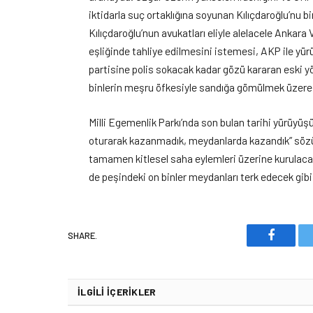
iktidarla suç ortaklığına soyunan Kılıçdaroğlu’nu b
Kılıçdaroğlu’nun avukatları eliyle alelacele Ankara
eşliğinde tahliye edilmesini istemesi, AKP ile yür
partisine polis sokacak kadar gözü kararan eski yö
binlerin meşru öfkesiyle sandığa gömülmek üzere 
Milli Egemenlik Parkı’nda son bulan tarihi yürüyüşün
oturarak kazanmadık, meydanlarda kazandık” söz
tamamen kitlesel saha eylemleri üzerine kurulacağ
de peşindeki on binler meydanları terk edecek gib
SHARE.
Faceboo
İLGILI İÇERIKLER