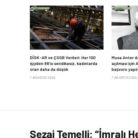
DİSK-AR ve ÇSGB Verileri: Her 100
Musa Anter d
işçiden 86’sı sendikasız, kadınlarda
açılması için 
oran daha da düşük
başvuru yapıl
7 AĞUSTOS 2026
7 AĞUSTOS 2026
Sezai Temelli: “İmralı H