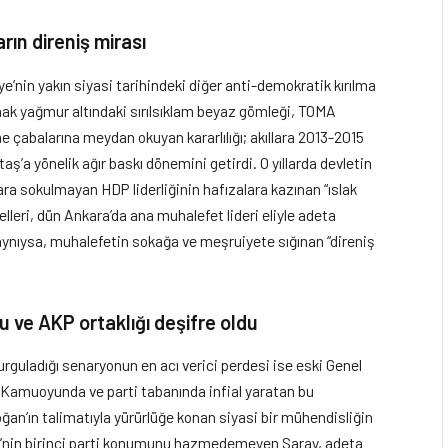
rın direniş mirası
e’nin yakın siyasi tarihindeki diğer anti-demokratik kırılma
anak yağmur altındaki sırılsıklam beyaz gömleği, TOMA
e çabalarına meydan okuyan kararlılığı; akıllara 2013-2015
taş’a yönelik ağır baskı dönemini getirdi. O yıllarda devletin
ra sokulmayan HDP liderliğinin hafızalara kazınan “ıslak
elleri, dün Ankara’da ana muhalefet lideri eliyle adeta
 aynıysa, muhalefetin sokağa ve meşruiyete sığınan “direniş
u ve AKP ortaklığı deşifre oldu
urguladığı senaryonun en acı verici perdesi ise eski Genel
 Kamuoyunda ve parti tabanında infial yaratan bu
n’ın talimatıyla yürürlüğe konan siyasi bir mühendisliğin
CHP’nin birinci parti konumunu hazmedemeyen Saray, adeta