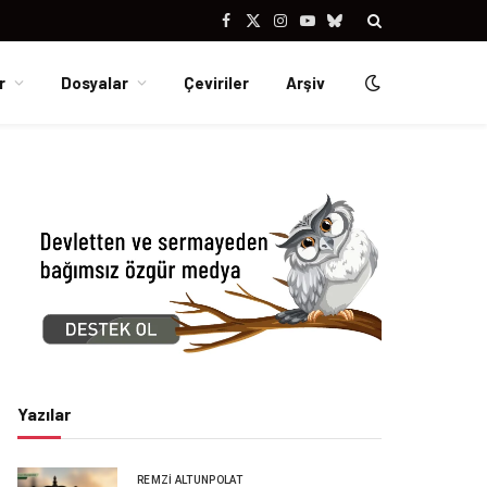
Facebook
X
Instagram
YouTube
Bluesky
(Twitter)
r
Dosyalar
Çeviriler
Arşiv
Yazılar
REMZI ALTUNPOLAT