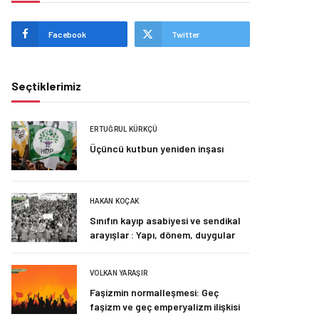
Facebook
Twitter
Seçtiklerimiz
ERTUĞRUL KÜRKÇÜ
Üçüncü kutbun yeniden inşası
HAKAN KOÇAK
Sınıfın kayıp asabiyesi ve sendikal
arayışlar : Yapı, dönem, duygular
VOLKAN YARAŞIR
Faşizmin normalleşmesi: Geç
faşizm ve geç emperyalizm ilişkisi