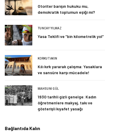
Otoriter barışın hukuku mu,
demokratik toplumun eşiği mi?
TUNCAY YILMAZ
Yasa Teklifi ve “bin kilometrelik yol”
KORKUT AKIN
Kılı kırk yararak çalışma: Yasaklara
ve sansüre karşı mücadele!
MAHSUNI GÜL
1930 tarihli gizli genelge: Kadın
öğretmenlere makyaj, takı ve
gösterişli kıyafet yasağı
Bağlantıda Kalın