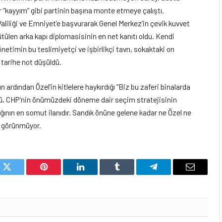
ir “kayyım” gibi partinin başına monte etmeye çalıştı.
 Valiliği ve Emniyet’e başvurarak Genel Merkez’in çevik kuvvet
ütülen arka kapı diplomasisinin en net kanıtı oldu. Kendi
netimin bu teslimiyetçi ve işbirlikçi tavrı, sokaktaki on
tarihe not düşüldü.
 ardından Özel’in kitlelere haykırdığı “Biz bu zaferi binalarda
ü, CHP’nin önümüzdeki döneme dair seçim stratejisinin
ının en somut ilanıdır. Sandık önüne gelene kadar ne Özel ne
i görünmüyor.
k
Twitter
Pinterest
LinkedIn
Tumblr
Telegram
Email