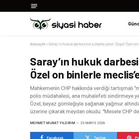
Günc
Anasayfa
»
Saray’ın hukuk darbesine sokakta yanıt: Özgür Özel on 
Saray’ın hukuk darbesi
Özel on binlerle meclis’
Mahkemenin CHP hakkında verdiği tartışmalı "mu
polis müdahalesi, ana muhalefeti sindirmeye yet
Özel, beyaz gömleğiyle sağanak yağmur altında
üzerine çıkarak meydan okudu: "Mesele CHP deği
MEHMET MURAT YILDIRIM
25 MAYIS 2026
Facebook
Twitter
Pi