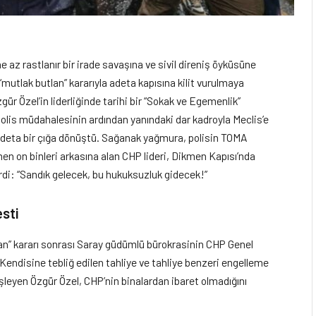
e az rastlanır bir irade savaşına ve sivil direniş öyküsüne
“mutlak butlan” kararıyla adeta kapısına kilit vurulmaya
ür Özel’in liderliğinde tarihi bir “Sokak ve Egemenlik”
polis müdahalesinin ardından yanındaki dar kadroyla Meclis’e
adeta bir çığa dönüştü. Sağanak yağmura, polisin TOMA
en on binleri arkasına alan CHP lideri, Dikmen Kapısı’nda
rdi: “Sandık gelecek, bu hukuksuzluk gidecek!”
sti
tlan” kararı sonrası Saray güdümlü bürokrasinin CHP Genel
. Kendisine tebliğ edilen tahliye ve tahliye benzeri engelleme
teşleyen Özgür Özel, CHP’nin binalardan ibaret olmadığını