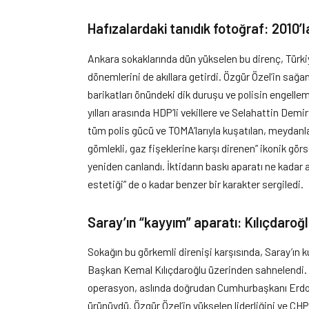
Hafızalardaki tanıdık fotoğraf: 2010’la
Ankara sokaklarında dün yükselen bu direnç, Türkiy
dönemlerini de akıllara getirdi. Özgür Özel’in sağ
barikatları önündeki dik duruşu ve polisin engellem
yılları arasında HDP’li vekillere ve Selahattin Demir
tüm polis gücü ve TOMA’larıyla kuşatılan, meydanla
gömlekli, gaz fişeklerine karşı direnen” ikonik görs
yeniden canlandı. İktidarın baskı aparatı ne kadar
estetiği” de o kadar benzer bir karakter sergiledi.
Saray’ın “kayyım” aparatı: Kılıçdaroğl
Sokağın bu görkemli direnişi karşısında, Saray’ın k
Başkan Kemal Kılıçdaroğlu üzerinden sahnelendi.
operasyon, aslında doğrudan Cumhurbaşkanı Erdoğa
ürünüydü. Özgür Özel’in yükselen liderliğini ve 