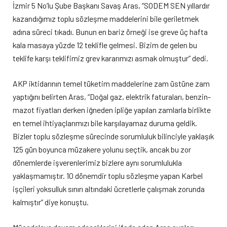
İzmir 5 No’lu Şube Başkanı Savaş Aras, “SODEM SEN yıllardır
kazandığımız toplu sözleşme maddelerini bile geriletmek
adına süreci tıkadı. Bunun en bariz örneği ise greve üç hafta
kala masaya yüzde 12 teklifle gelmesi. Bizim de gelen bu
teklife karşı teklifimiz grev kararımızı asmak olmuştur” dedi.
AKP iktidarının temel tüketim maddelerine zam üstüne zam
yaptığını belirten Aras, “Doğal gaz, elektrik faturaları, benzin-
mazot fiyatları derken iğneden ipliğe yapılan zamlarla birlikte
en temel ihtiyaçlarımızı bile karşılayamaz duruma geldik.
Bizler toplu sözleşme sürecinde sorumluluk bilinciyle yaklaşık
125 gün boyunca müzakere yolunu seçtik, ancak bu zor
dönemlerde işverenlerimiz bizlere aynı sorumlulukla
yaklaşmamıştır. 10 dönemdir toplu sözleşme yapan Karbel
işçileri yoksulluk sınırı altındaki ücretlerle çalışmak zorunda
kalmıştır” diye konuştu.