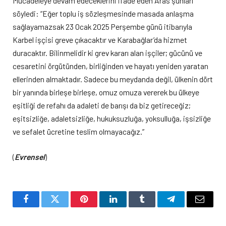
Mücadeleye devam edeceklerini ifade eden Aras şunları
söyledi: “Eğer toplu iş sözleşmesinde masada anlaşma
sağlayamazsak 23 Ocak 2025 Perşembe günü itibarıyla
Karbel işçisi greve çıkacaktır ve Karabağlar’da hizmet
duracaktır. Bilinmelidir ki grev kararı alan işçiler; gücünü ve
cesaretini örgütünden, birliğinden ve hayatı yeniden yaratan
ellerinden almaktadır. Sadece bu meydanda değil, ülkenin dört
bir yanında birleşe birleşe, omuz omuza vererek bu ülkeye
eşitliği de refahı da adaleti de barışı da biz getireceğiz;
eşitsizliğe, adaletsizliğe, hukuksuzluğa, yoksulluğa, işsizliğe
ve sefalet ücretine teslim olmayacağız.”
(
Evrensel
)
Facebook
Twitter
Pinterest
LinkedIn
Tumblr
Telegram
Email