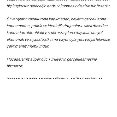
hiç kuşkusuz geleceğin doğru okunmasında altın bir fırsattır.
Önyargıların tasallutuna kapılmadan, hayatın gerçeklerine
kapanmadan, politik ve ideolojik dogmaların sinsi davetine
kanmadan akli, ahlaki ve ruhi arka plana dayanan sosyal,
ekonomik ve siyasal kalkınma vizyonuyla yeni yüzyılı lehimize
çevirmemiz mümkündür.
Mücadelemiz süper güç Türkiye’nin gerçekleşmesine
hizmettir.
Yaşanmış ve hıfza emanet edilmiş yılları üst üste biriken
hadiseler yığını veya meydana gelmiş hikâyeler mecmuu
olarak değil, ders alınması gereken, sonuç çıkartılması icap
eden, bununla birlikte önümüzü aydınlatması lazım gelen bir
zaman kervanı şeklinde ele almak en makul tercihtir.
Ağırlaşan yüklerden kurtulmanın, çağın hızına ayak