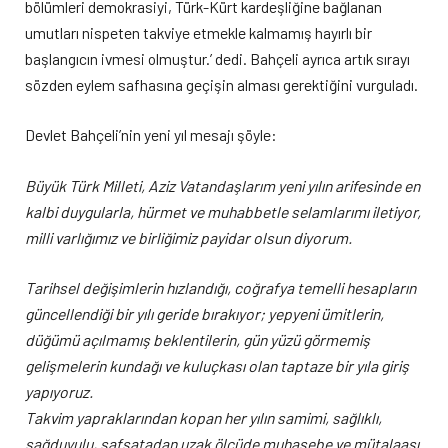
bölümleri demokrasiyi, Türk-Kürt kardeşliğine bağlanan
umutları nispeten takviye etmekle kalmamış hayırlı bir
başlangıcın ivmesi olmuştur.’ dedi. Bahçeli ayrıca artık sırayı
sözden eylem safhasına geçişin alması gerektiğini vurguladı.
Devlet Bahçeli’nin yeni yıl mesajı şöyle:
Büyük Türk Milleti, Aziz Vatandaşlarım yeni yılın arifesinde en
kalbi duygularla, hürmet ve muhabbetle selamlarımı iletiyor,
milli varlığımız ve birliğimiz payidar olsun diyorum.
Tarihsel değişimlerin hızlandığı, coğrafya temelli hesapların
güncellendiği bir yılı geride bırakıyor; yepyeni ümitlerin,
düğümü açılmamış beklentilerin, gün yüzü görmemiş
gelişmelerin kundağı ve kuluçkası olan taptaze bir yıla giriş
yapıyoruz.
Takvim yapraklarından kopan her yılın samimi, sağlıklı,
sağduyulu, safsatadan uzak ölçüde muhasebe ve mütalaası