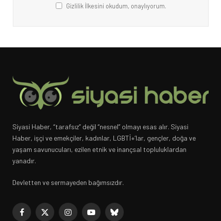
Gizlilik İlkesini okudum, onaylıyorum.
Siyasi Haber, “tarafsız” değil “nesnel” olmayı esas alır. Siyasi
Haber, işçi ve emekçiler, kadınlar, LGBTİ+’lar, gençler, doğa ve
yaşam savunucuları, ezilen etnik ve inançsal topluluklardan
yanadır.
Devletten ve sermayeden bağımsızdır.
Facebook
X
Instagram
YouTube
Bluesky