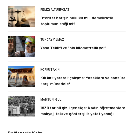
REMZI ALTUNPOLAT
Otoriter barışın hukuku mu, demokratik
toplumun eşiği mi?
TUNCAY YILMAZ
Yasa Teklifi ve “bin kilometrelik yol”
KORKUT AKIN
Kılı kırk yararak çalışma: Yasaklara ve sansüre
karşı mücadele!
MAHSUNI GÜL
1930 tarihli gizli genelge: Kadın öğretmenlere
makyaj, takı ve gösterişli kıyafet yasağı
Bağlantıda Kalın