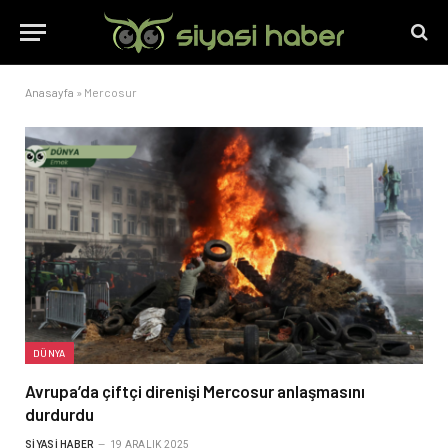
Anasayfa
»
Mercosur
DÜNYA
Avrupa’da çiftçi direnişi Mercosur anlaşmasını
durdurdu
SIYASI HABER
19 ARALIK 2025