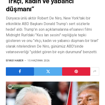
“Irkçı, kadın ve yabancı
düşmanı”
Dünyaca ünlü aktör Robert De Niro, New York'taki bir
etkinlikte ABD Başkanı Donald Trump’ı sert sözlerle
hedef aldı. Trump'ın son açıklamalarına efsanevi filmi
Midnight Run'daki "Kes lan sesini" repliğiyle tepki
gösteren ve onu "ırkçı, kadın ve yabancı düşmanı bir tiran"
olarak nitelendiren De Niro, günümüz ABD'sinde
vatanseverliği "şiddet gören bir eşin durumuna" benzetti.
SIYASI HABER
15 HAZIRAN 2026