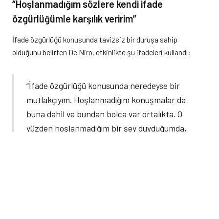
“Hoşlanmadığım sözlere kendi ifade
özgürlüğümle karşılık veririm”
İfade özgürlüğü konusunda tavizsiz bir duruşa sahip
olduğunu belirten De Niro, etkinlikte şu ifadeleri kullandı:
“İfade özgürlüğü konusunda neredeyse bir
mutlakçıyım. Hoşlanmadığım konuşmalar da
buna dahil ve bundan bolca var ortalıkta. O
yüzden hoşlanmadığım bir şey duyduğumda,
buna kendi ifade özgürlüğümle karşılık
veririm.”
Efsane filmin repliğiyle yüklendi: “Kes lan
sesini”