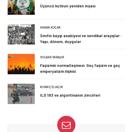
Üçüncü kutbun yeniden inşası
HAKAN KOÇAK
Sınıfın kayıp asabiyesi ve sendikal arayışlar :
Yapı, dönem, duygular
VOLKAN YARAŞIR
Faşizmin normalleşmesi: Geç faşizm ve geç
emperyalizm ilişkisi
KIVANÇ ELIAÇIK
ILO 193 ve algoritmanın zincirleri