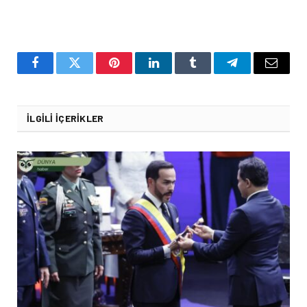
Facebook
Twitter
Pinterest
LinkedIn
Tumblr
Telegram
Email
İLGILI İÇERIKLER