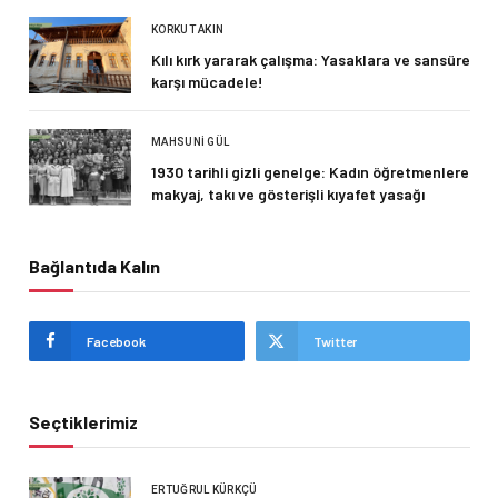
KORKUT AKIN
Kılı kırk yararak çalışma: Yasaklara ve sansüre
karşı mücadele!
MAHSUNI GÜL
1930 tarihli gizli genelge: Kadın öğretmenlere
makyaj, takı ve gösterişli kıyafet yasağı
Bağlantıda Kalın
Facebook
Twitter
Seçtiklerimiz
ERTUĞRUL KÜRKÇÜ