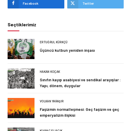
Facebook
Twitter
Seçtiklerimiz
ERTUĞRUL KÜRKÇÜ
Üçüncü kutbun yeniden inşası
HAKAN KOÇAK
Sınıfın kayıp asabiyesi ve sendikal arayışlar :
Yapı, dönem, duygular
VOLKAN YARAŞIR
Faşizmin normalleşmesi: Geç faşizm ve geç
emperyalizm ilişkisi
KIVANÇ ELIAÇIK