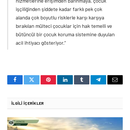
hizmetlerine erişimden barınmaya, çocuk
işçiliğinden şiddete kadar farklı pek çok
alanda çok boyutlu risklerle karşı karşıya
bırakılan mülteci çocuklar için hak temelli ve
bütüncül bir çocuk koruma sistemine duyulan
acil ihtiyacı gösteriyor.”
Facebook
Twitter
Pinterest
LinkedIn
Tumblr
Telegram
Email
İLGILI İÇERIKLER