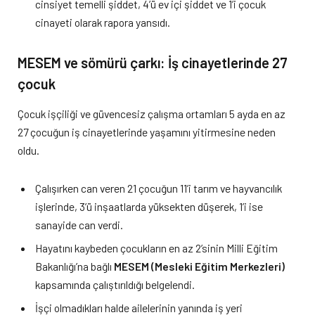
cinsiyet temelli şiddet, 4’ü ev içi şiddet ve 1’i çocuk
cinayeti olarak rapora yansıdı.
MESEM ve sömürü çarkı: İş cinayetlerinde 27
çocuk
Çocuk işçiliği ve güvencesiz çalışma ortamları 5 ayda en az
27 çocuğun iş cinayetlerinde yaşamını yitirmesine neden
oldu.
Çalışırken can veren 21 çocuğun 11’i tarım ve hayvancılık
işlerinde, 3’ü inşaatlarda yüksekten düşerek, 1’i ise
sanayide can verdi.
Hayatını kaybeden çocukların en az 2’sinin Milli Eğitim
Bakanlığı’na bağlı
MESEM (Mesleki Eğitim Merkezleri)
kapsamında çalıştırıldığı belgelendi.
İşçi olmadıkları halde ailelerinin yanında iş yeri