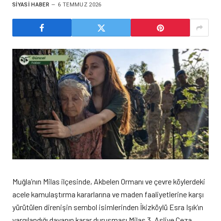
SIYASI HABER
6 TEMMUZ 2026
Muğla’nın Milas ilçesinde, Akbelen Ormanı ve çevre köylerdeki
acele kamulaştırma kararlarına ve maden faaliyetlerine karşı
yürütülen direnişin sembol isimlerinden İkizköylü Esra Işık’ın
yargılandığı davanın karar duruşması Milas 3. Asliye Ceza