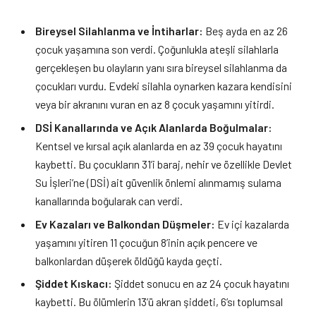
Bireysel Silahlanma ve İntiharlar:
Beş ayda en az 26
çocuk yaşamına son verdi. Çoğunlukla ateşli silahlarla
gerçekleşen bu olayların yanı sıra bireysel silahlanma da
çocukları vurdu. Evdeki silahla oynarken kazara kendisini
veya bir akranını vuran en az 8 çocuk yaşamını yitirdi.
DSİ Kanallarında ve Açık Alanlarda Boğulmalar:
Kentsel ve kırsal açık alanlarda en az 39 çocuk hayatını
kaybetti. Bu çocukların 31’i baraj, nehir ve özellikle Devlet
Su İşleri’ne (DSİ) ait güvenlik önlemi alınmamış sulama
kanallarında boğularak can verdi.
Ev Kazaları ve Balkondan Düşmeler:
Ev içi kazalarda
yaşamını yitiren 11 çocuğun 8’inin açık pencere ve
balkonlardan düşerek öldüğü kayda geçti.
Şiddet Kıskacı:
Şiddet sonucu en az 24 çocuk hayatını
kaybetti. Bu ölümlerin 13’ü akran şiddeti, 6’sı toplumsal