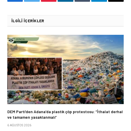
Facebook
Twitter
Pinterest
LinkedIn
Tumblr
Telegram
Email
İLGILI İÇERIKLER
DEM Parti’den Adana’da plastik çöp protestosu: “İthalat derhal
ve tamamen yasaklanmalı”
6 AĞUSTOS 2026