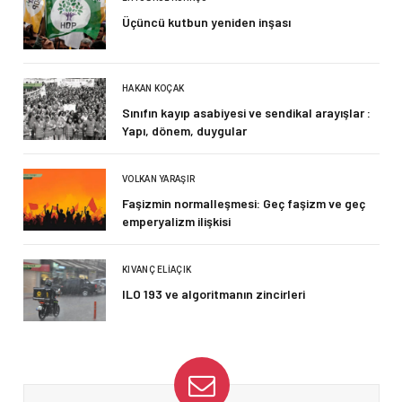
Üçüncü kutbun yeniden inşası
HAKAN KOÇAK
Sınıfın kayıp asabiyesi ve sendikal arayışlar :
Yapı, dönem, duygular
VOLKAN YARAŞIR
Faşizmin normalleşmesi: Geç faşizm ve geç
emperyalizm ilişkisi
KIVANÇ ELIAÇIK
ILO 193 ve algoritmanın zincirleri