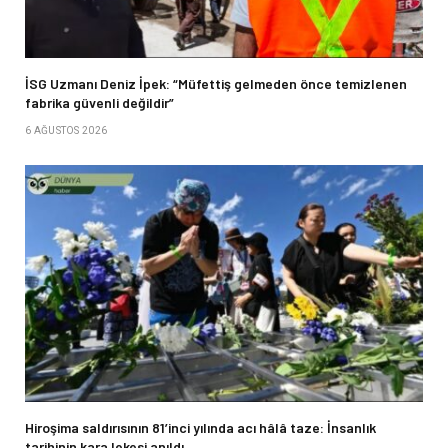
İSG Uzmanı Deniz İpek: “Müfettiş gelmeden önce temizlenen
fabrika güvenli değildir”
6 AĞUSTOS 2026
Hiroşima saldırısının 81’inci yılında acı hâlâ taze: İnsanlık
tarihinin kara lekesi anıldı