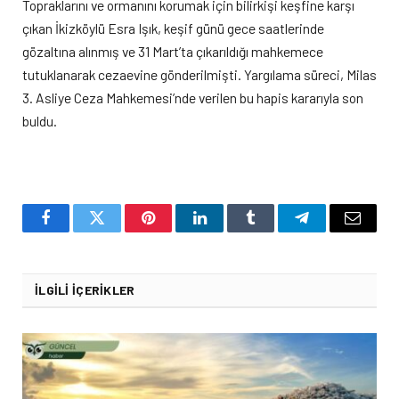
Topraklarını ve ormanını korumak için bilirkişi keşfine karşı
çıkan İkizköylü Esra Işık, keşif günü gece saatlerinde
gözaltına alınmış ve 31 Mart’ta çıkarıldığı mahkemece
tutuklanarak cezaevine gönderilmişti. Yargılama süreci, Milas
3. Asliye Ceza Mahkemesi’nde verilen bu hapis kararıyla son
buldu.
Facebook
Twitter
Pinterest
LinkedIn
Tumblr
Telegram
Email
İLGILI İÇERIKLER