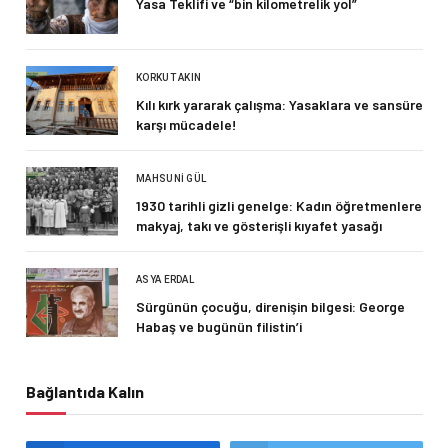
Yasa Teklifi ve “bin kilometrelik yol”
KORKUT AKIN
Kılı kırk yararak çalışma: Yasaklara ve sansüre
karşı mücadele!
MAHSUNI GÜL
1930 tarihli gizli genelge: Kadın öğretmenlere
makyaj, takı ve gösterişli kıyafet yasağı
ASYA ERDAL
Sürgünün çocuğu, direnişin bilgesi: George
Habaş ve bugünün filistin’i
Bağlantıda Kalın