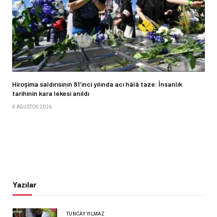
Hiroşima saldırısının 81’inci yılında acı hâlâ taze: İnsanlık
tarihinin kara lekesi anıldı
6 AĞUSTOS 2026
Yazılar
TUNCAY YILMAZ