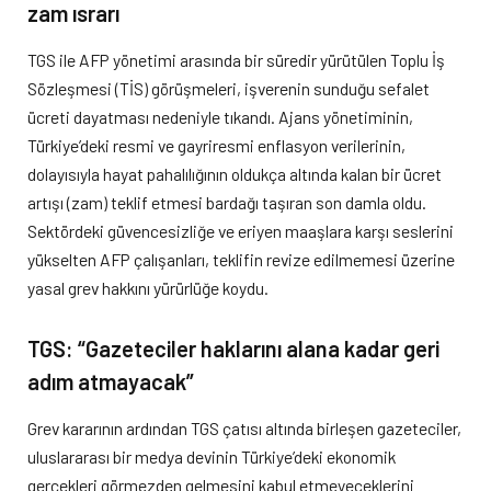
zam ısrarı
TGS ile AFP yönetimi arasında bir süredir yürütülen Toplu İş
Sözleşmesi (TİS) görüşmeleri, işverenin sunduğu sefalet
ücreti dayatması nedeniyle tıkandı. Ajans yönetiminin,
Türkiye’deki resmi ve gayriresmi enflasyon verilerinin,
dolayısıyla hayat pahalılığının oldukça altında kalan bir ücret
artışı (zam) teklif etmesi bardağı taşıran son damla oldu.
Sektördeki güvencesizliğe ve eriyen maaşlara karşı seslerini
yükselten AFP çalışanları, teklifin revize edilmemesi üzerine
yasal grev hakkını yürürlüğe koydu.
TGS: “Gazeteciler haklarını alana kadar geri
adım atmayacak”
Grev kararının ardından TGS çatısı altında birleşen gazeteciler,
uluslararası bir medya devinin Türkiye’deki ekonomik
gerçekleri görmezden gelmesini kabul etmeyeceklerini