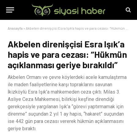
Anasayfa
»
Akbelen direnişçisi Esra Işık’a hapis ve para cezası: “Hükmün açıklanması geriye bırakıldı”
Akbelen direnişçisi Esra Işık’a
hapis ve para cezası: “Hükmün
açıklanması geriye bırakıldı”
Akbelen Ormanı ve çevre köylerdeki acele kamulaştırma
ile maden faaliyetlerine karşı topraklarını savunan
İkizköylü Esra Işık’a mahkemeden ceza çıktı. Milas 3.
Asliye Ceza Mahkemesi, bilirkişi keşfine direndiği
gerekçesiyle yargılanan Işık’a “görevi yaptırmamak için
direnme” suçundan 2 yıl 1 ay hapis, “hakaret” suçundan
ise 442 gün para cezası vererek hükmün açıklanmasını
geriye bıraktı.