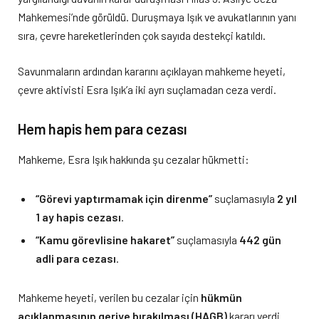
Mahkemesi’nde görüldü. Duruşmaya Işık ve avukatlarının yanı
sıra, çevre hareketlerinden çok sayıda destekçi katıldı.
Savunmaların ardından kararını açıklayan mahkeme heyeti,
çevre aktivisti Esra Işık’a iki ayrı suçlamadan ceza verdi.
Hem hapis hem para cezası
Mahkeme, Esra Işık hakkında şu cezalar hükmetti:
“Görevi yaptırmamak için direnme”
suçlamasıyla
2 yıl
1 ay hapis cezası
.
“Kamu görevlisine hakaret”
suçlamasıyla
442 gün
adli para cezası
.
Mahkeme heyeti, verilen bu cezalar için
hükmün
açıklanmasının geriye bırakılması (HAGB)
kararı verdi.