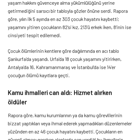
yaşam hakkını güvenceye alma yükümlülüğünü yerine
getirmediğini sarsıcı bir tabloyla gözler önüne serdi. Rapora
göre, yılın ilk 5 ayında en az 303 çocuk hayatını kaybetti;
yaşamını yitiren çocukların 82’si kız, 213’ü erkek iken, 8’inin ise
cinsiyeti tespit edilemedi.
Çocuk ölümlerinin kentlere göre dağılımında en acı tablo
Şanlıurfa’da yaşandı. Urfa’da 18 çocuk yaşamını yitirirken,
Antalya’da 16, Kahramanmaraş ve İstanbul’da ise 14’er
çocuğun ölümü kayıtlara geçti.
Kamu ihmalleri can aldı: Hizmet alırken
öldüler
Rapora göre, kamu kurumlarının ya da kamu görevlilerinin
bizzat yaptıkları veya ihmal ederek yapmadıkları düzenlemeler
yüzünden en az 46 çocuk hayatını kaybetti. Çocukların en
güvenli olması gereken alanlarda can verdiği bu ihmallerin