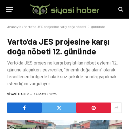
Anasayfa
»
Varto’da JES projesine karşı doğa nöbeti 12. gününde
Varto’da JES projesine karşı
doğa nöbeti 12. gününde
Varto'da JES projesine karşı başlatılan nöbet eylemi 12.
gününe ulaşırken; çevreciler, "önemli doğa alanı" olarak
tescillenen bölgede hukuksuz şekilde sondaj yapılmak
istendiğini vurguluyor.
SIYASI HABER
14 MAYIS 2026