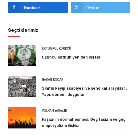
Facebook
Twitter
Seçtiklerimiz
ERTUĞRUL KÜRKÇÜ
Üçüncü kutbun yeniden inşası
HAKAN KOÇAK
Sınıfın kayıp asabiyesi ve sendikal arayışlar :
Yapı, dönem, duygular
VOLKAN YARAŞIR
Faşizmin normalleşmesi: Geç faşizm ve geç
emperyalizm ilişkisi