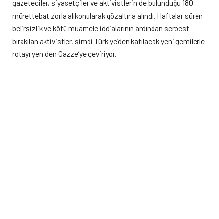
gazeteciler, siyasetçiler ve aktivistlerin de bulunduğu 180
mürettebat zorla alıkonularak gözaltına alındı. Haftalar süren
belirsizlik ve kötü muamele iddialarının ardından serbest
bırakılan aktivistler, şimdi Türkiye’den katılacak yeni gemilerle
rotayı yeniden Gazze’ye çeviriyor.
SYKP Eş Genel Başkanı Titiz: “Mücadelenin parçası
olun”
Basın toplantısı öncesi söz alan SYKP Eş Genel Başkanı
Mertcan Titiz, İsrail’in saldırgan tutumuna karşı toplumsal
muhalefetin önemine dikkat çekti. Titiz, konuşmasında şu
ifadeleri kullandı:
“İspanya ve İtalya’dan yola çıkan gemilerle birlikte İsrail
devletinin saldırısına maruz kaldık. Son olarak 20.
gemiye Sionist İsrail devleti tarafından el konuldu. Gemide
bulunan 180 mürettebat zorla alıkonuldu.