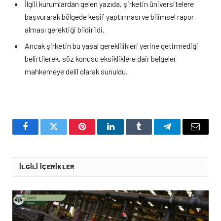
İlgili kurumlardan gelen yazıda, şirketin üniversitelere
başvurarak bölgede keşif yaptırması ve bilimsel rapor
alması gerektiği bildirildi.
Ancak şirketin bu yasal gereklilikleri yerine getirmediği
belirtilerek, söz konusu eksikliklere dair belgeler
mahkemeye delil olarak sunuldu.
Facebook
Twitter
Pinterest
LinkedIn
Tumblr
Telegram
Email
İLGILI İÇERIKLER