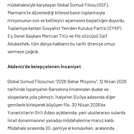
müdahalesiyle karşılaşan Global Sumud Filosu (GSF),
Marmaris’te düzenlediği kitlesel basın toplantısıyla
misyonunun son ve belirleyici aşamasını başlattığını duyurdu.
Toplantıya katılan Sosyalist Yeniden Kuruluş Partisi (SYKP)
Eş Genel Başkanı Mertcan Titiz ve filo sözcüsü Saif
Abukeshek, tüm dünya halklarını bu tarihi direnişe omuz
vermeye çağırdı.
Akdeniz’de kelepçelenen İnsaniyet
Global Sumud Filosu’nun “2026 Bahar Misyonu”, 12 Nisan 2026
tarihinde İspanya’nın Barselona limanından dualar ve
sloganlarla yola çıkmıştı. İtalya’nın Sicilya adasında diğer
gemilerle birleşerek büyüyen filo, 30 Nisan 2026’da
Yunanistan’ın Girit Adası açıklarında, yani uluslararası sularda
İsrail donanmasının yasadışı müdahalesine maruz kaldı.
Müdahale sırasında 20. gemiye el konulurken, aralarında