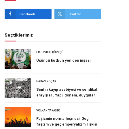
Facebook
Twitter
Seçtiklerimiz
ERTUĞRUL KÜRKÇÜ
Üçüncü kutbun yeniden inşası
HAKAN KOÇAK
Sınıfın kayıp asabiyesi ve sendikal
arayışlar : Yapı, dönem, duygular
VOLKAN YARAŞIR
Faşizmin normalleşmesi: Geç
faşizm ve geç emperyalizm ilişkisi