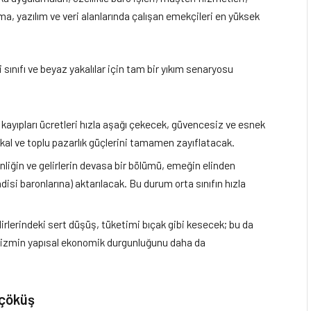
ama, yazılım ve veri alanlarında çalışan emekçileri en yüksek
i sınıfı ve beyaz yakalılar için tam bir yıkım senaryosu
ş kayıpları ücretleri hızla aşağı çekecek, güvencesiz ve esnek
kal ve toplu pazarlık güçlerini tamamen zayıflatacak.
liğin ve gelirlerin devasa bir bölümü, emeğin elinden
adisi baronlarına) aktarılacak. Bu durum orta sınıfın hızla
elirlerindeki sert düşüş, tüketimi bıçak gibi kesecek; bu da
talizmin yapısal ekonomik durgunluğunu daha da
 çöküş