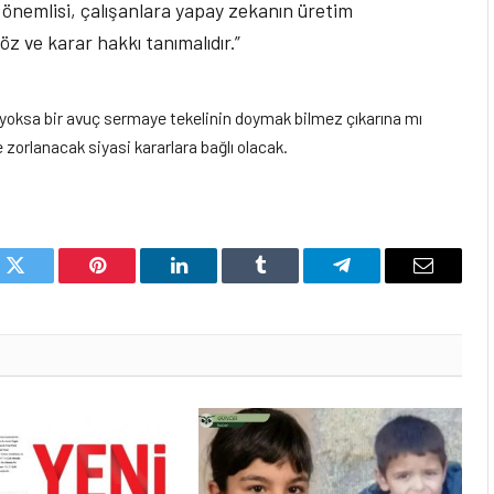
 önemlisi, çalışanlara yapay zekanın üretim
z ve karar hakkı tanımalıdır.”
 yoksa bir avuç sermaye tekelinin doymak bilmez çıkarına mı
e zorlanacak siyasi kararlara bağlı olacak.
k
Twitter
Pinterest
LinkedIn
Tumblr
Telegram
Email