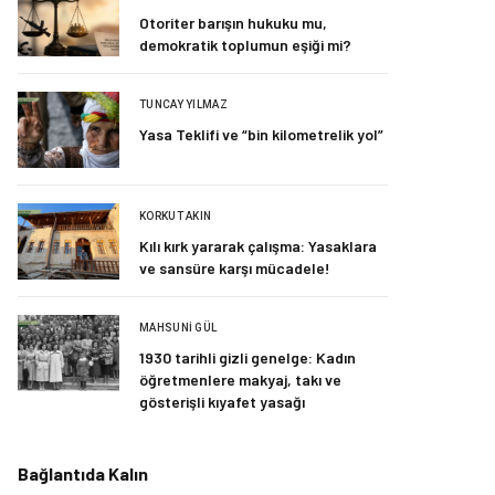
Otoriter barışın hukuku mu,
demokratik toplumun eşiği mi?
TUNCAY YILMAZ
Yasa Teklifi ve “bin kilometrelik yol”
KORKUT AKIN
Kılı kırk yararak çalışma: Yasaklara
ve sansüre karşı mücadele!
MAHSUNI GÜL
1930 tarihli gizli genelge: Kadın
öğretmenlere makyaj, takı ve
gösterişli kıyafet yasağı
Bağlantıda Kalın