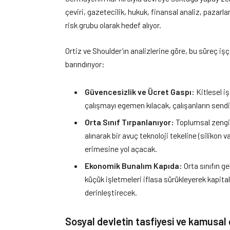
çeviri, gazetecilik, hukuk, finansal analiz, pazarl
risk grubu olarak hedef alıyor.
Ortiz ve Shoulder’ın analizlerine göre, bu süreç işç
barındırıyor:
Güvencesizlik ve Ücret Gaspı:
Kitlesel i
çalışmayı egemen kılacak, çalışanların sendi
Orta Sınıf Tırpanlanıyor:
Toplumsal zengin
alınarak bir avuç teknoloji tekeline (silikon v
erimesine yol açacak.
Ekonomik Bunalım Kapıda:
Orta sınıfın g
küçük işletmeleri iflasa sürükleyerek kapi
derinleştirecek.
Sosyal devletin tasfiyesi ve kamusal