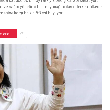
ında sadece 50 bin oy farkıyla öne çıktı. Sol kanat yurt
arı ve sağcı yönetimi tanımayacağını ilan ederken, ülkede
nmesine karşı halkın öfkesi büyüyor.
nterest