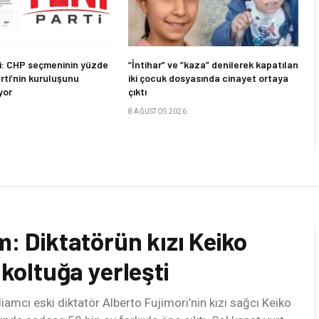
: CHP seçmeninin yüzde
“İntihar” ve “kaza” denilerek kapatılan
arti’nin kuruluşunu
iki çocuk dosyasında cinayet ortaya
yor
çıktı
8 AĞUSTOS 2026
m: Diktatörün kızı Keiko
 koltuğa yerleşti
liamcı eski diktatör Alberto Fujimori’nin kızı sağcı Keiko