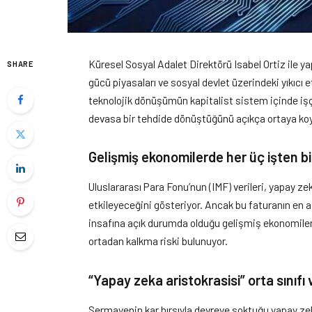
Küresel Sosyal Adalet Direktörü Isabel Ortiz ile y
SHARE
gücü piyasaları ve sosyal devlet üzerindeki yıkıcı 
teknolojik dönüşümün kapitalist sistem içinde işç
devasa bir tehdide dönüştüğünü açıkça ortaya ko
Gelişmiş ekonomilerde her üç işten bir
Uluslararası Para Fonu’nun (IMF) verileri, yapay ze
etkileyeceğini gösteriyor. Ancak bu faturanın en ağ
insafına açık durumda olduğu gelişmiş ekonomiler
ortadan kalkma riski bulunuyor.
“Yapay zeka aristokrasisi” orta sınıfı
Sermayenin kar hırsıyla devreye soktuğu yapay zeka