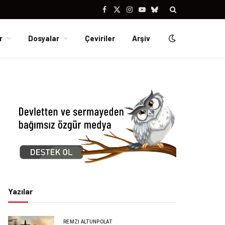
Facebook
X
Instagram
YouTube
Bluesky
(Twitter)
r
Dosyalar
Çeviriler
Arşiv
Yazılar
REMZI ALTUNPOLAT