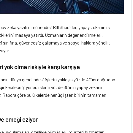
apay zeka yazılım mühendisi Bill Shoulder, yapay zekanın iş
etkilerini masaya yatırdı. Uzmanların değerlendirmeleri,
i sınıfına, güvencesiz çalışmaya ve sosyal haklara yönelik
yuyor.
i yok olma riskiyle karşı karşıya
kanın dünya genelindeki işlerin yaklaşık yüzde 40’ını doğrudan
ır kesileceği yerler, işlerin yüzde 60’ının yapay zekanın
. Rapora göre bu ülkelerde her üç işten birinin tamamen
 ve emeği eziyor
 uygulamaları, özellikle büro işleri, müşteri hizmetleri,