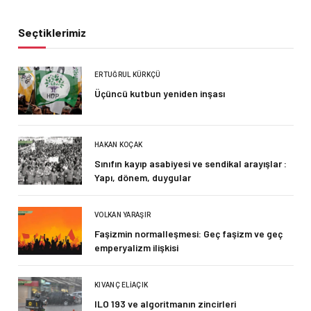
Seçtiklerimiz
ERTUĞRUL KÜRKÇÜ
Üçüncü kutbun yeniden inşası
HAKAN KOÇAK
Sınıfın kayıp asabiyesi ve sendikal arayışlar :
Yapı, dönem, duygular
VOLKAN YARAŞIR
Faşizmin normalleşmesi: Geç faşizm ve geç
emperyalizm ilişkisi
KIVANÇ ELIAÇIK
ILO 193 ve algoritmanın zincirleri