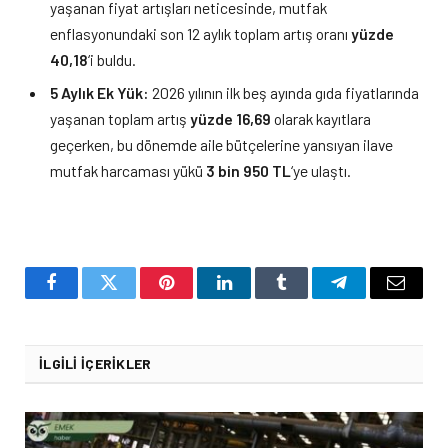
yaşanan fiyat artışları neticesinde, mutfak
enflasyonundaki son 12 aylık toplam artış oranı
yüzde
40,18
‘i buldu.
5 Aylık Ek Yük:
2026 yılının ilk beş ayında gıda fiyatlarında
yaşanan toplam artış
yüzde 16,69
olarak kayıtlara
geçerken, bu dönemde aile bütçelerine yansıyan ilave
mutfak harcaması yükü
3 bin 950 TL
‘ye ulaştı.
Facebook
Twitter
Pinterest
LinkedIn
Tumblr
Telegram
Email
İLGILI İÇERIKLER