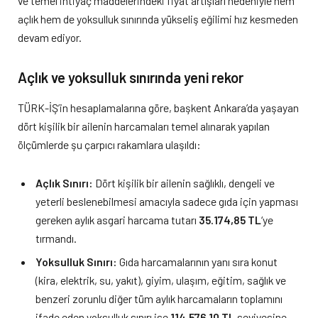
ve temel ihtiyaç maddelerindeki fiyat artışları nedeniyle hem
açlık hem de yoksulluk sınırında yükseliş eğilimi hız kesmeden
devam ediyor.
Açlık ve yoksulluk sınırında yeni rekor
TÜRK-İŞ’in hesaplamalarına göre, başkent Ankara’da yaşayan
dört kişilik bir ailenin harcamaları temel alınarak yapılan
ölçümlerde şu çarpıcı rakamlara ulaşıldı:
Açlık Sınırı:
Dört kişilik bir ailenin sağlıklı, dengeli ve
yeterli beslenebilmesi amacıyla sadece gıda için yapması
gereken aylık asgari harcama tutarı
35.174,85 TL
‘ye
tırmandı.
Yoksulluk Sınırı:
Gıda harcamalarının yanı sıra konut
(kira, elektrik, su, yakıt), giyim, ulaşım, eğitim, sağlık ve
benzeri zorunlu diğer tüm aylık harcamaların toplamını
ifade eden yoksulluk sınırı ise
114.576,10 TL
seviyesine