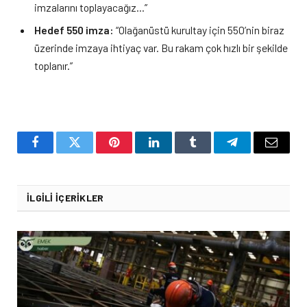
imzalarını toplayacağız…”
Hedef 550 imza:
“Olağanüstü kurultay için 550’nin biraz
üzerinde imzaya ihtiyaç var. Bu rakam çok hızlı bir şekilde
toplanır.”
Facebook
Twitter
Pinterest
LinkedIn
Tumblr
Telegram
Email
İLGILI İÇERIKLER