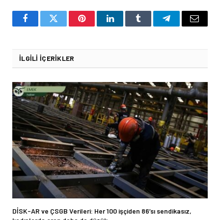
Facebook
Twitter
Pinterest
LinkedIn
Tumblr
Telegram
Email
İLGILI İÇERIKLER
DİSK-AR ve ÇSGB Verileri: Her 100 işçiden 86’sı sendikasız,