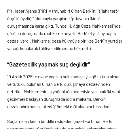
Pir Haber Ajansı (PİRHA) muhabiri Cihan Berk’in, “silahlı terör
örgütü üyeliği” iddiasıyla yargılandığı davanın ikinci
duruşmasında karar çıktı. Tunceli 1. Ağır Ceza Mahkemesi’nde
görülen duruşmada mahkeme heyeti, Berk’e 6 yıl 3 ay hapis
cezası verdi. Mahkeme, ceza hükmüyle birlikte Berk’in yurtdışı
yasağı konularak tahliye edilmesine hükmetti.
“Gazetecilik yapmak suç değildir”
19 Aralık 2025’te evine yapılan polis baskınıyla gözaltına alınan
ve tutuklu bulunan Cihan Berk, duruşmaya cezaevinden
getirildi. Mahkemenin iş yoğunluğu nedeniyle yaklaşık iki saat
gecikmeli başlayan duruşmada iddia makamı, Berk’in
cezalandırılmasını istediği önceki mütalaasını tekrarladı.
Suçlamaları kesin bir dille reddeden gazeteci Cihan Berk,
savunmasında tüm faaliyetlerinin mesleki çalışmalarından