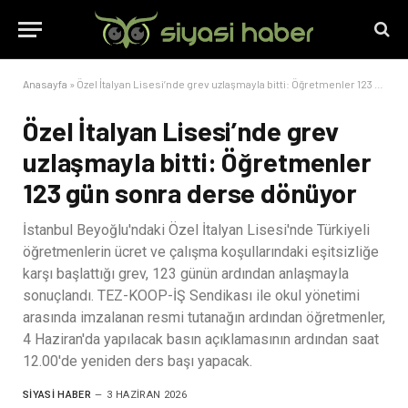
Anasayfa
»
Özel İtalyan Lisesi’nde grev uzlaşmayla bitti: Öğretmenler 123 gün sonra derse dönüyor
Özel İtalyan Lisesi’nde grev
uzlaşmayla bitti: Öğretmenler
123 gün sonra derse dönüyor
İstanbul Beyoğlu'ndaki Özel İtalyan Lisesi'nde Türkiyeli
öğretmenlerin ücret ve çalışma koşullarındaki eşitsizliğe
karşı başlattığı grev, 123 günün ardından anlaşmayla
sonuçlandı. TEZ-KOOP-İŞ Sendikası ile okul yönetimi
arasında imzalanan resmi tutanağın ardından öğretmenler,
4 Haziran'da yapılacak basın açıklamasının ardından saat
12.00'de yeniden ders başı yapacak.
SIYASI HABER
3 HAZIRAN 2026