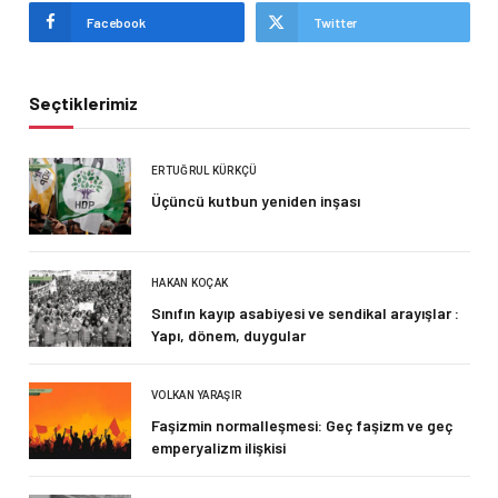
Facebook
Twitter
Seçtiklerimiz
ERTUĞRUL KÜRKÇÜ
Üçüncü kutbun yeniden inşası
HAKAN KOÇAK
Sınıfın kayıp asabiyesi ve sendikal arayışlar :
Yapı, dönem, duygular
VOLKAN YARAŞIR
Faşizmin normalleşmesi: Geç faşizm ve geç
emperyalizm ilişkisi