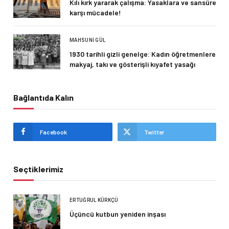
Kılı kırk yararak çalışma: Yasaklara ve sansüre
karşı mücadele!
MAHSUNI GÜL
1930 tarihli gizli genelge: Kadın öğretmenlere
makyaj, takı ve gösterişli kıyafet yasağı
Bağlantıda Kalın
Facebook
Twitter
Seçtiklerimiz
ERTUĞRUL KÜRKÇÜ
Üçüncü kutbun yeniden inşası