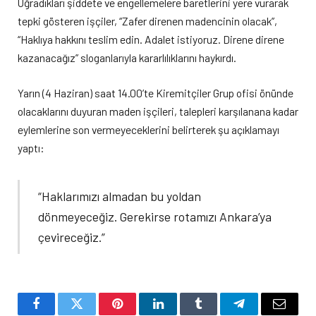
Uğradıkları şiddete ve engellemelere baretlerini yere vurarak
tepki gösteren işçiler, “Zafer direnen madencinin olacak”,
“Haklıya hakkını teslim edin. Adalet istiyoruz. Direne direne
kazanacağız” sloganlarıyla kararlılıklarını haykırdı.
Yarın (4 Haziran) saat 14.00’te Kiremitçiler Grup ofisi önünde
olacaklarını duyuran maden işçileri, talepleri karşılanana kadar
eylemlerine son vermeyeceklerini belirterek şu açıklamayı
yaptı:
“Haklarımızı almadan bu yoldan
dönmeyeceğiz. Gerekirse rotamızı Ankara’ya
çevireceğiz.”
Facebook
Twitter
Pinterest
LinkedIn
Tumblr
Telegram
Email