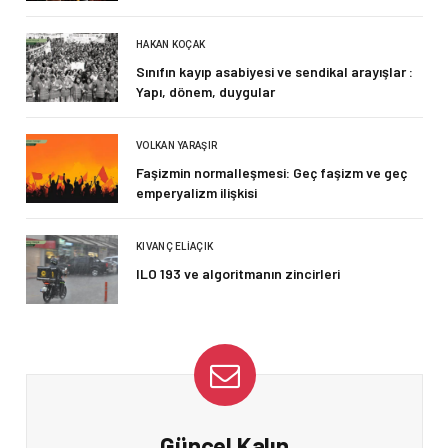
HAKAN KOÇAK
Sınıfın kayıp asabiyesi ve sendikal arayışlar :
Yapı, dönem, duygular
VOLKAN YARAŞIR
Faşizmin normalleşmesi: Geç faşizm ve geç
emperyalizm ilişkisi
KIVANÇ ELIAÇIK
ILO 193 ve algoritmanın zincirleri
Güncel Kalın