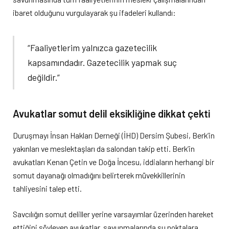
ibaret olduğunu vurgulayarak şu ifadeleri kullandı:
“Faaliyetlerim yalnızca gazetecilik
kapsamındadır. Gazetecilik yapmak suç
değildir.”
Avukatlar somut delil eksikliğine dikkat çekti
Duruşmayı İnsan Hakları Derneği (İHD) Dersim Şubesi, Berk’in
yakınları ve meslektaşları da salondan takip etti. Berk’in
avukatları Kenan Çetin ve Doğa İncesu, iddiaların herhangi bir
somut dayanağı olmadığını belirterek müvekkillerinin
tahliyesini talep etti.
Savcılığın somut deliller yerine varsayımlar üzerinden hareket
ettiğini söyleyen avukatlar, savunmalarında şu noktalara