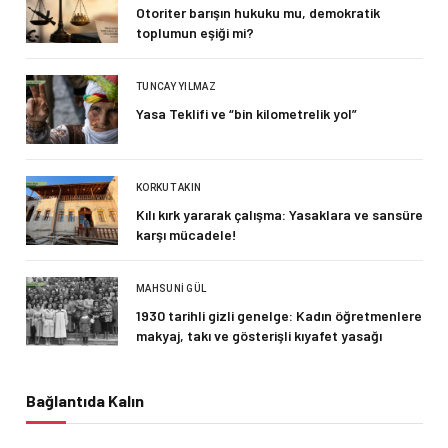
Otoriter barışın hukuku mu, demokratik
toplumun eşiği mi?
TUNCAY YILMAZ
Yasa Teklifi ve “bin kilometrelik yol”
KORKUT AKIN
Kılı kırk yararak çalışma: Yasaklara ve sansüre
karşı mücadele!
MAHSUNI GÜL
1930 tarihli gizli genelge: Kadın öğretmenlere
makyaj, takı ve gösterişli kıyafet yasağı
Bağlantıda Kalın