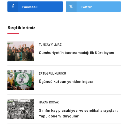
Facebook
Twitter
Seçtiklerimiz
TUNCAY YILMAZ
Cumhuriyet’in bastıramadığı ilk Kürt isyanı
ERTUĞRUL KÜRKÇÜ
Üçüncü kutbun yeniden inşası
HAKAN KOÇAK
Sınıfın kayıp asabiyesi ve sendikal arayışlar :
Yapı, dönem, duygular