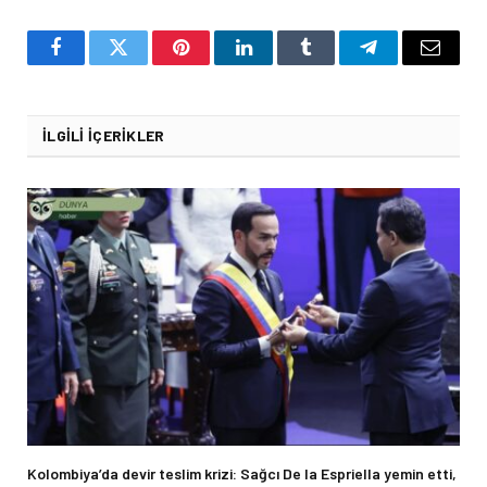
Facebook
Twitter
Pinterest
LinkedIn
Tumblr
Telegram
Email
İLGILI İÇERIKLER
Kolombiya’da devir teslim krizi: Sağcı De la Espriella yemin etti,