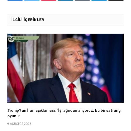
Facebook
Twitter
Pinterest
LinkedIn
Tumblr
Telegram
Email
İLGILI İÇERIKLER
Trump’tan İran açıklaması: “İşi ağırdan alıyoruz, bu bir satranç
oyunu”
9 AĞUSTOS 2026