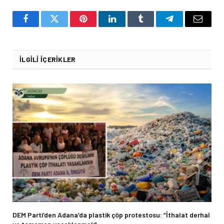
Facebook
Twitter
Pinterest
LinkedIn
Tumblr
Telegram
Email
İLGILI İÇERIKLER
DEM Parti’den Adana’da plastik çöp protestosu: “İthalat derhal