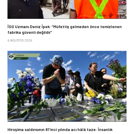
İSG Uzmanı Deniz İpek: “Müfettiş gelmeden önce temizlenen
fabrika güvenli değildir”
6 AĞUSTOS 2026
Hiroşima saldırısının 81’inci yılında acı hâlâ taze: İnsanlık