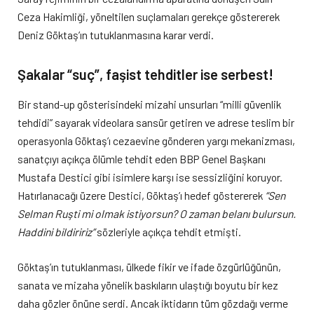
Ceza Hakimliği, yöneltilen suçlamaları gerekçe göstererek
Deniz Göktaş’ın tutuklanmasına karar verdi.
Şakalar “suç”, faşist tehditler ise serbest!
Bir stand-up gösterisindeki mizahi unsurları “milli güvenlik
tehdidi” sayarak videolara sansür getiren ve adrese teslim bir
operasyonla Göktaş’ı cezaevine gönderen yargı mekanizması,
sanatçıyı açıkça ölümle tehdit eden BBP Genel Başkanı
Mustafa Destici gibi isimlere karşı ise sessizliğini koruyor.
Hatırlanacağı üzere Destici, Göktaş’ı hedef göstererek
“Sen
Selman Ruşti mi olmak istiyorsun? O zaman belanı bulursun.
Haddini bildiririz”
sözleriyle açıkça tehdit etmişti.
Göktaş’ın tutuklanması, ülkede fikir ve ifade özgürlüğünün,
sanata ve mizaha yönelik baskıların ulaştığı boyutu bir kez
daha gözler önüne serdi. Ancak iktidarın tüm gözdağı verme