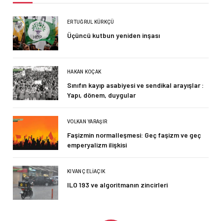
ERTUĞRUL KÜRKÇÜ
Üçüncü kutbun yeniden inşası
HAKAN KOÇAK
Sınıfın kayıp asabiyesi ve sendikal arayışlar :
Yapı, dönem, duygular
VOLKAN YARAŞIR
Faşizmin normalleşmesi: Geç faşizm ve geç
emperyalizm ilişkisi
KIVANÇ ELIAÇIK
ILO 193 ve algoritmanın zincirleri