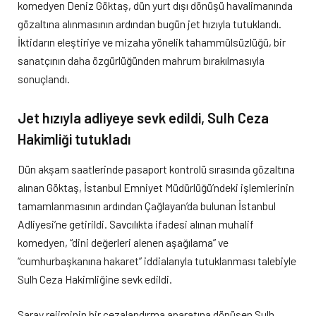
komedyen Deniz Göktaş, dün yurt dışı dönüşü havalimanında
gözaltına alınmasının ardından bugün jet hızıyla tutuklandı.
İktidarın eleştiriye ve mizaha yönelik tahammülsüzlüğü, bir
sanatçının daha özgürlüğünden mahrum bırakılmasıyla
sonuçlandı.
Jet hızıyla adliyeye sevk edildi, Sulh Ceza
Hakimliği tutukladı
Dün akşam saatlerinde pasaport kontrolü sırasında gözaltına
alınan Göktaş, İstanbul Emniyet Müdürlüğü’ndeki işlemlerinin
tamamlanmasının ardından Çağlayan’da bulunan İstanbul
Adliyesi’ne getirildi. Savcılıkta ifadesi alınan muhalif
komedyen, “dini değerleri alenen aşağılama” ve
“cumhurbaşkanına hakaret” iddialarıyla tutuklanması talebiyle
Sulh Ceza Hakimliğine sevk edildi.
Saray rejiminin bir cezalandırma aparatına dönüşen Sulh