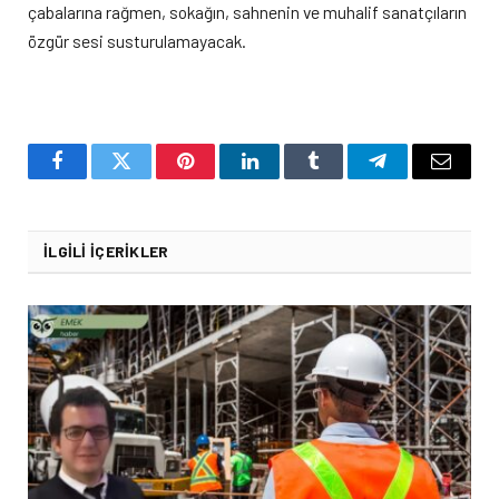
çabalarına rağmen, sokağın, sahnenin ve muhalif sanatçıların
özgür sesi susturulamayacak.
Facebook
Twitter
Pinterest
LinkedIn
Tumblr
Telegram
Email
İLGILI İÇERIKLER