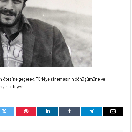
anın ötesine geçerek, Türkiye sinemasının dönüşümüne ve
ışık tutuyor.
k
Twitter
Pinterest
LinkedIn
Tumblr
Telegram
Email