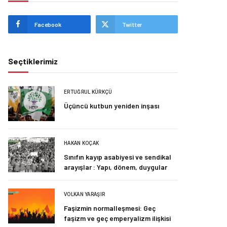
Facebook
Twitter
Seçtiklerimiz
ERTUĞRUL KÜRKÇÜ
Üçüncü kutbun yeniden inşası
HAKAN KOÇAK
Sınıfın kayıp asabiyesi ve sendikal
arayışlar : Yapı, dönem, duygular
VOLKAN YARAŞIR
Faşizmin normalleşmesi: Geç
faşizm ve geç emperyalizm ilişkisi