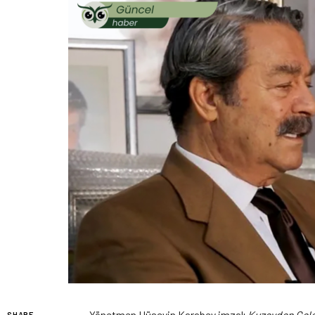
Yönetmen Hüseyin Karabey imzalı
Kuzeyden Gel
SHARE