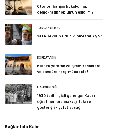
Otoriter barışın hukuku mu,
demokratik toplumun eşiği mi?
TUNCAY YILMAZ
Yasa Teklifi ve “bin kilometrelik yol”
KORKUT AKIN
Kılı kırk yararak çalışma: Yasaklara
ve sansüre karşı mücadele!
MAHSUNI GÜL
1930 tarihli gizli genelge: Kadın
öğretmenlere makyaj, takı ve
gösterişli kıyafet yasağı
Bağlantıda Kalın