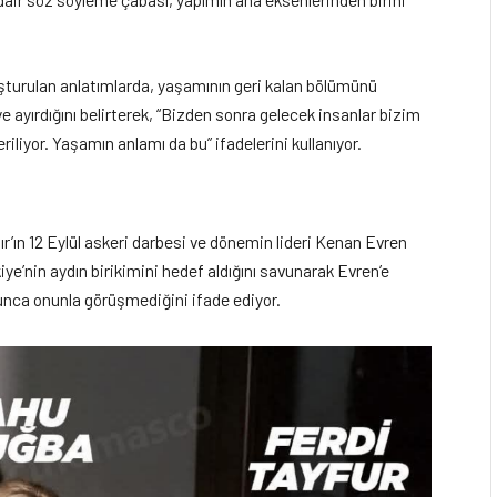
luşturulan anlatımlarda, yaşamının geri kalan bölümünü
 ayırdığını belirterek, “Bizden sonra gelecek insanlar bizim
iliyor. Yaşamın anlamı da bu” ifadelerini kullanıyor.
ır’ın 12 Eylül askeri darbesi ve dönemin lideri Kenan Evren
iye’nin aydın birikimini hedef aldığını savunarak Evren’e
yunca onunla görüşmediğini ifade ediyor.