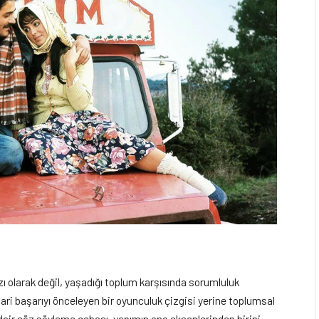
ızı olarak değil, yaşadığı toplum karşısında sorumluluk
icari başarıyı önceleyen bir oyunculuk çizgisi yerine toplumsal
na dair söz söyleme çabası, yapımın ana eksenlerinden birini