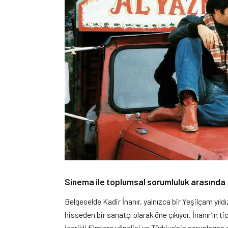
Sinema ile toplumsal sorumluluk arasında
Belgeselde Kadir İnanır, yalnızca bir Yeşilçam yıld
hisseden bir sanatçı olarak öne çıkıyor. İnanır’ın t
içerikli filmlere yönelişi ve Türkiye’nin sorunları