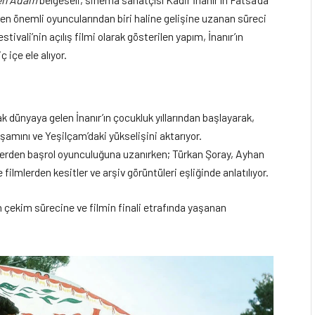
 önemli oyuncularından biri haline gelişine uzanan süreci
estivali’nin açılış filmi olarak gösterilen yapım, İnanır’ın
 içe ele alıyor.
ak dünyaya gelen İnanır’ın çocukluk yıllarından başlayarak,
amını ve Yeşilçam’daki yükselişini aktarıyor.
llerden başrol oyunculuğuna uzanırken; Türkan Şoray, Ayhan
e filmlerden kesitler ve arşiv görüntüleri eşliğinde anlatılıyor.
n çekim sürecine ve filmin finali etrafında yaşanan