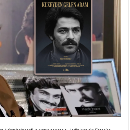
en Adam
belgeseli, sinema sanatçısı Kadir İnanır’ın Fatsa’da