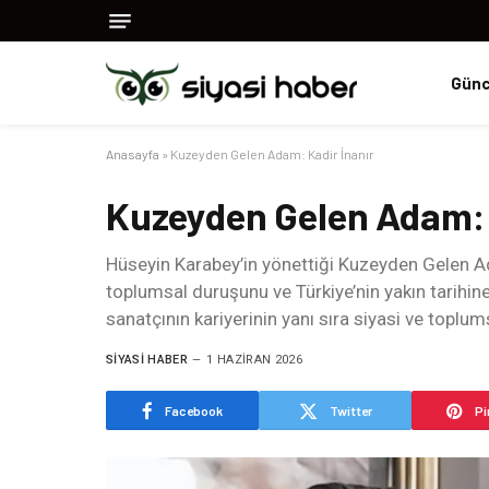
Günc
Anasayfa
»
Kuzeyden Gelen Adam: Kadir İnanır
Kuzeyden Gelen Adam: 
Hüseyin Karabey’in yönettiği Kuzeyden Gelen Ad
toplumsal duruşunu ve Türkiye’nin yakın tarihine il
sanatçının kariyerinin yanı sıra siyasi ve topl
SIYASI HABER
1 HAZIRAN 2026
Facebook
Twitter
Pi