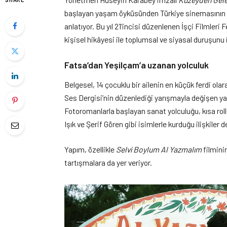
başlayan yaşam öyküsünden Türkiye sinemasının en
anlatıyor. Bu yıl 21’incisi düzenlenen İşçi Filmleri F
kişisel hikâyesi ile toplumsal ve siyasal duruşunu iç
Fatsa’dan Yeşilçam’a uzanan yolculuk
Belgesel, 14 çocuklu bir ailenin en küçük ferdi olar
Ses Dergisi’nin düzenlediği yarışmayla değişen yaş
Fotoromanlarla başlayan sanat yolculuğu, kısa ro
Işık ve Şerif Gören gibi isimlerle kurduğu ilişkiler d
Yapım, özellikle
Selvi Boylum Al Yazmalım
filmini
tartışmalara da yer veriyor.