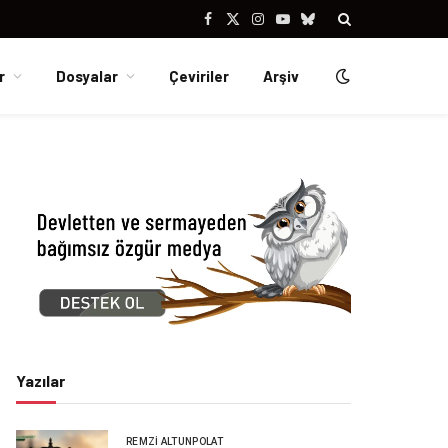
Facebook
X
Instagram
YouTube
Bluesky
(Twitter)
r
Dosyalar
Çeviriler
Arşiv
Yazılar
REMZI ALTUNPOLAT