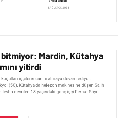
ir”
lekesi anıldı
6 AĞUSTOS 2026
i bitmiyor: Mardin, Kütahya
mını yitirdi
koşulları işçilerin canını almaya devam ediyor.
yol (50), Kütahya'da helezon makinesine düşen Salih
m levha devrilen 18 yaşındaki genç işçi Ferhat Söyü