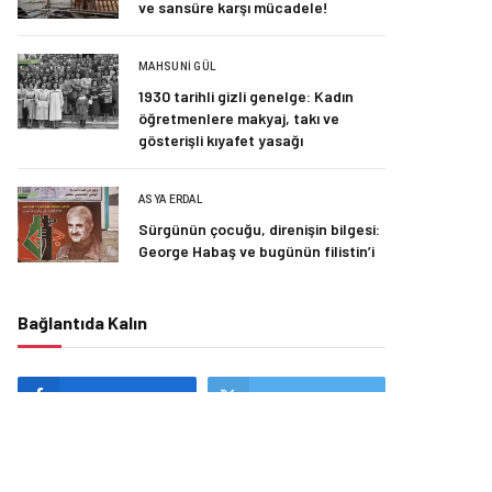
ve sansüre karşı mücadele!
MAHSUNI GÜL
1930 tarihli gizli genelge: Kadın
öğretmenlere makyaj, takı ve
gösterişli kıyafet yasağı
ASYA ERDAL
Sürgünün çocuğu, direnişin bilgesi:
George Habaş ve bugünün filistin’i
Bağlantıda Kalın
Facebook
Twitter
Seçtiklerimiz