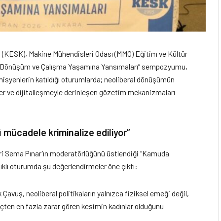
(KESK), Makine Mühendisleri Odası (MMO) Eğitim ve Kültür
da Dönüşüm ve Çalışma Yaşamına Yansımaları” sempozyumu,
misyenlerin katıldığı oturumlarda; neoliberal dönüşümün
kler ve dijitalleşmeyle derinleşen gözetim mekanizmaları
mücadele kriminalize ediliyor”
ri Sema Pınar’ın moderatörlüğünü üstlendiği “Kamuda
lı oturumda şu değerlendirmeler öne çıktı:
 Çavuş, neoliberal politikaların yalnızca fiziksel emeği değil,
ten en fazla zarar gören kesimin kadınlar olduğunu