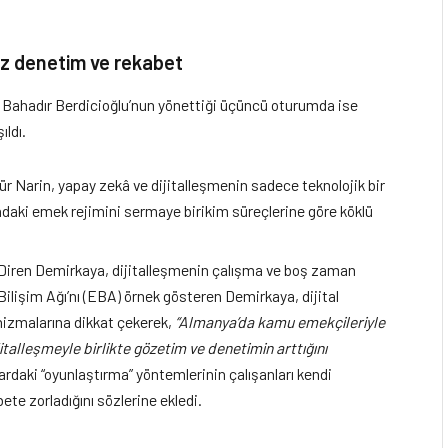
ez denetim ve rekabet
ri Bahadır Berdicioğlu’nun yönettiği üçüncü oturumda ise
ıldı.
ür Narin, yapay zekâ ve dijitalleşmenin sadece teknolojik bir
rındaki emek rejimini sermaye birikim süreçlerine göre köklü
Diren Demirkaya, dijitalleşmenin çalışma ve boş zaman
im Bilişim Ağı’nı (EBA) örnek gösteren Demirkaya, dijital
izmalarına dikkat çekerek,
“Almanya’da kamu emekçileriyle
jitalleşmeyle birlikte gözetim ve denetimin arttığını
rdaki “oyunlaştırma” yöntemlerinin çalışanları kendi
ete zorladığını sözlerine ekledi.