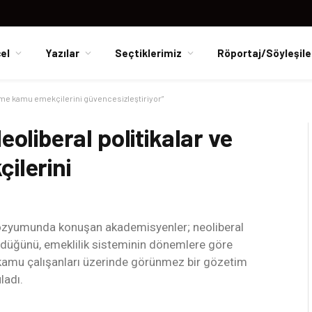
el
Yazılar
Seçtiklerimiz
Röportaj/Söyleşile
şme kamu emekçilerini güvencesizleştiriyor”
iberal politikalar ve
ilerini
zyumunda konuşan akademisyenler; neoliberal
rdüğünü, emeklilik sisteminin dönemlere göre
in kamu çalışanları üzerinde görünmez bir gözetim
ladı.