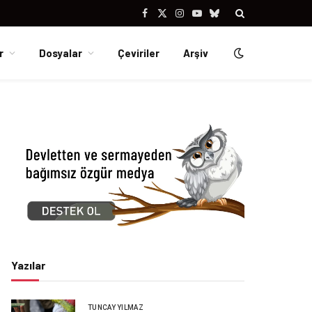
Facebook
X
Instagram
YouTube
Bluesky
(Twitter)
r
Dosyalar
Çeviriler
Arşiv
Yazılar
TUNCAY YILMAZ