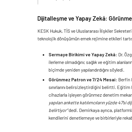
Dijitalleşme ve Yapay Zekâ: Görünm
KESK Hukuk, TİS ve Uluslararası İlişkiler Sekrete
teknolojik dönüşümün emek rejimine etkileri tartış
Sermaye Birikimi ve Yapay Zekâ:
Dr. Özg
ilerleme olmadığını; sağlık ve eğitim alanla
biçimde yeniden yapılandırdığını söyledi.
Görünmez Patron ve 7/24 Mesai:
Berfin 
sınırlarını belirsizleştirdiğini belirtti. Eğit
cihazlarla işleyen görünmez denetim mekan
yapılan ankette katılımcıların yüzde 47’si di
belirtiyor”
dedi. Demirkaya ayrıca, platformla
kendilerini denetlemeye ve birbirleriyle rekab