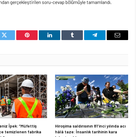
ndan gerçekleştirilen soru-cevap bölümüyle tamamlandı.
k
Twitter
Pinterest
LinkedIn
Tumblr
Telegram
Email
niz İpek: “Müfettiş
Hiroşima saldırısının 81’inci yılında acı
e temizlenen fabrika
hâlâ taze: İnsanlık tarihinin kara