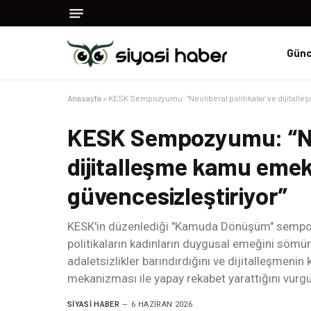
Günc
Anasayfa
»
KESK Sempozyumu: “Neoliberal politikalar ve dijitalle
KESK Sempozyumu: “Neol
dijitalleşme kamu emekç
güvencesizleştiriyor”
KESK'in düzenlediği "Kamuda Dönüşüm" sempo
politikaların kadınların duygusal emeğini sömü
adaletsizlikler barındırdığını ve dijitalleşmen
mekanizması ile yapay rekabet yarattığını vurgu
SIYASI HABER
6 HAZIRAN 2026