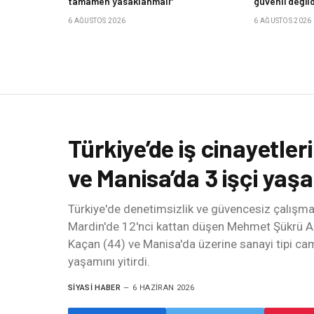
tamamen yasaklanmalı”
güvenli değild
6 AĞUSTOS 2026
6 AĞUSTOS 2026
Türkiye’de iş cinayetler
ve Manisa’da 3 işçi yaşa
Türkiye'de denetimsizlik ve güvencesiz çalışma 
Mardin'de 12'nci kattan düşen Mehmet Şükrü Ak
Kaçan (44) ve Manisa'da üzerine sanayi tipi ca
yaşamını yitirdi.
SIYASI HABER
6 HAZIRAN 2026