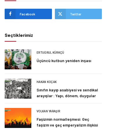
Facebook
Twitter
Seçtiklerimiz
ERTUĞRUL KÜRKÇÜ
Üçüncü kutbun yeniden inşası
HAKAN KOÇAK
Sınıfın kayıp asabiyesi ve sendikal
arayışlar : Yapı, dönem, duygular
VOLKAN YARAŞIR
Faşizmin normalleşmesi: Geç
faşizm ve geç emperyalizm ilişkisi