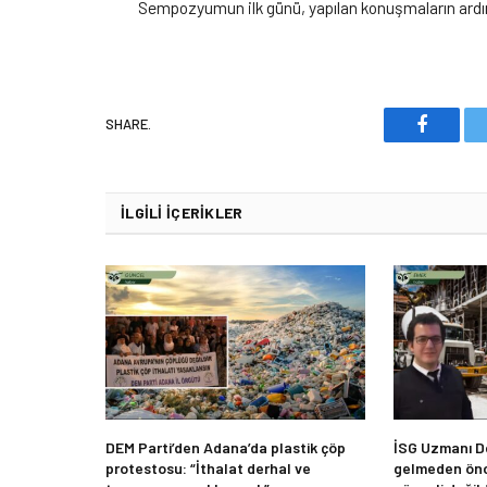
Sempozyumun ilk günü, yapılan konuşmaların ardı
SHARE.
Faceboo
İLGILI İÇERIKLER
DEM Parti’den Adana’da plastik çöp
İSG Uzmanı De
protestosu: “İthalat derhal ve
gelmeden önc