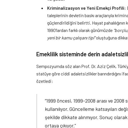
Kriminalizasyon ve Yeni Emekçi Profili:
D
taleplerinin devletin baskı araçlarıyla krim
güçlendirildiğini belirtti. Hayat pahalılığını
1990’lardan farklı olarak günümüzde
“borçlu
yeni bir kamu çalışanı tipi”
oluştuğuna dikkat
Emeklilik sisteminde derin adaletsizl
Sempozyumda söz alan Prof. Dr. Aziz Çelik, Türkiye
statüye göre ciddi adaletsizlikler barındırdığını if
özetledi:
“1999 öncesi, 1999-2008 arası ve 2008 
kullanılıyor. Güncelleme katsayıları değiş
şekilde dikkate alınmıyor. Sonuç olarak 
ortaya çıkıyor.”