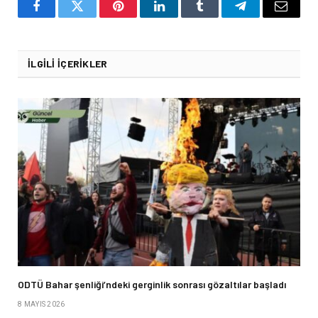
Facebook
Twitter
Pinterest
LinkedIn
Tumblr
Telegram
Email
İLGILI İÇERIKLER
ODTÜ Bahar şenliği’ndeki gerginlik sonrası gözaltılar başladı
8 MAYIS 2026