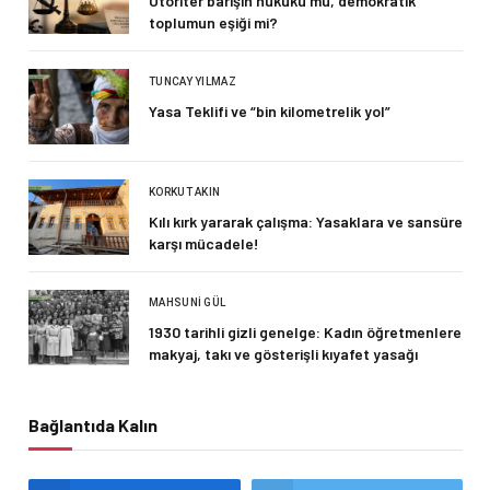
Otoriter barışın hukuku mu, demokratik
toplumun eşiği mi?
TUNCAY YILMAZ
Yasa Teklifi ve “bin kilometrelik yol”
KORKUT AKIN
Kılı kırk yararak çalışma: Yasaklara ve sansüre
karşı mücadele!
MAHSUNI GÜL
1930 tarihli gizli genelge: Kadın öğretmenlere
makyaj, takı ve gösterişli kıyafet yasağı
Bağlantıda Kalın