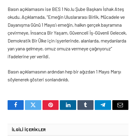
Basın açıklamasını ise BES 1 No.lu Şube Başkanı İshak Ateş
okudu. Açıklamada, “Emeğin Uluslararası Birlik, Mücadele ve
Dayanışma Günü 1 Mayıs’ı emeğin, halkın gerçek bayramına
çevirmeye, İnsanca Bir Yaşam, Güvenceli İş-Güvenli Gelecek,
Demokratik Bir Ülke için işyerlerinde, alanlarda, meydanlarda
yan yana gelmeye, omuz omuza vermeye çağırıyoruz”
ifadelerine yer verildi.
Basın açıklamasının ardından hep bir ağızdan 1 Mayıs Marşı
söylenerek gösteri sonlandırıldı.
Facebook
Twitter
Pinterest
LinkedIn
Tumblr
Telegram
Email
İLGILI İÇERIKLER