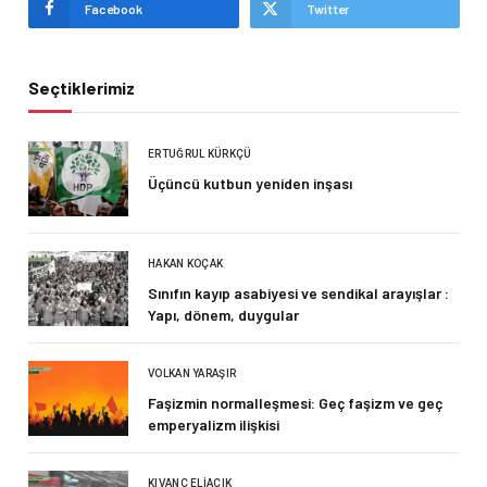
Facebook
Twitter
Seçtiklerimiz
ERTUĞRUL KÜRKÇÜ
Üçüncü kutbun yeniden inşası
HAKAN KOÇAK
Sınıfın kayıp asabiyesi ve sendikal arayışlar :
Yapı, dönem, duygular
VOLKAN YARAŞIR
Faşizmin normalleşmesi: Geç faşizm ve geç
emperyalizm ilişkisi
KIVANÇ ELIAÇIK