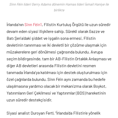
Sinn Féin lideri Gerry Adams dönemin Hamas lideri İsmail Haniye ile
birlikte
İrlanda’nın
Sinn Féin’i
, Filistin Kurtuluş Örgütü ile uzun süredir
devam eden siyasi ilişkilere sahip. Sürekli olarak Gazze ve
Batı Şeria’daki şiddet ve işgalin sona ermesi, Filistin
devletinin tanınması ve iki devletli bir çözüme ulaşmak için
müzakerelere geri dönülmesi çağrısında bulundu. Avrupa
seçim bildirgesinde, tam bir AB-Filistin Ortaklık Anlaşması ve
diğer AB devletleri arasında Filistin devletini resmen
tanımada İrlanda’ya katılması için destek oluşturulması için
özel çağrılarda bulundu. Sinn Féin aynı zamanda bu hedefe
ulaşılmasına yardımcı olacak bir mekanizma olarak Boykot,
Yatırımların Geri Çekilmesi ve Yaptırımlar (BDS) hareketinin
uzun süredir destekçisidir.
Siyasi analist Duroyan Fertl, “İrlanda’da Filistin’e yönelik