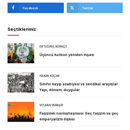
Facebook
Twitter
Seçtiklerimiz
ERTUĞRUL KÜRKÇÜ
Üçüncü kutbun yeniden inşası
HAKAN KOÇAK
Sınıfın kayıp asabiyesi ve sendikal arayışlar :
Yapı, dönem, duygular
VOLKAN YARAŞIR
Faşizmin normalleşmesi: Geç faşizm ve geç
emperyalizm ilişkisi