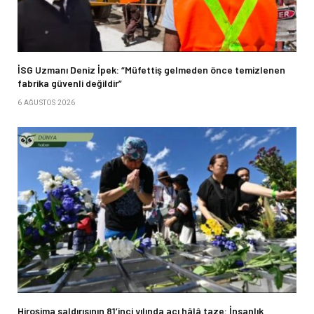
İSG Uzmanı Deniz İpek: “Müfettiş gelmeden önce temizlenen
fabrika güvenli değildir”
6 AĞUSTOS 2026
Hiroşima saldırısının 81’inci yılında acı hâlâ taze: İnsanlık