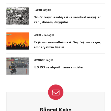
HAKAN KOÇAK
Sınıfın kayıp asabiyesi ve sendikal arayışlar :
Yapı, dönem, duygular
VOLKAN YARAŞIR
Faşizmin normalleşmesi: Geç faşizm ve geç
emperyalizm ilişkisi
KIVANÇ ELIAÇIK
ILO 193 ve algoritmanın zincirleri
Güncel Kalın