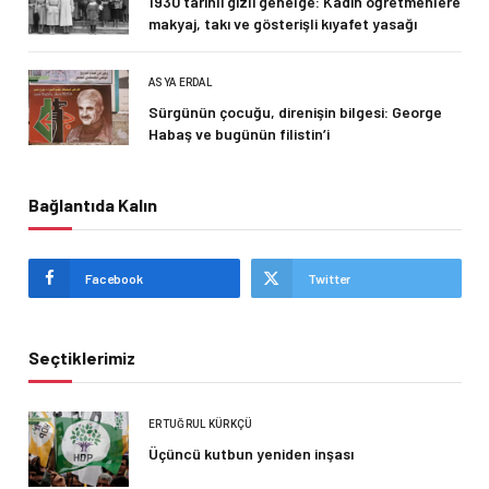
1930 tarihli gizli genelge: Kadın öğretmenlere
makyaj, takı ve gösterişli kıyafet yasağı
ASYA ERDAL
Sürgünün çocuğu, direnişin bilgesi: George
Habaş ve bugünün filistin’i
Bağlantıda Kalın
Facebook
Twitter
Seçtiklerimiz
ERTUĞRUL KÜRKÇÜ
Üçüncü kutbun yeniden inşası