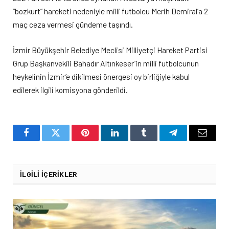
“bozkurt” hareketi nedeniyle milli futbolcu Merih Demiral’a 2
maç ceza vermesi gündeme taşındı.
İzmir Büyükşehir Belediye Meclisi Milliyetçi Hareket Partisi
Grup Başkanvekili Bahadır Altınkeser’in milli futbolcunun
heykelinin İzmir’e dikilmesi önergesi oy birliğiyle kabul
edilerek ilgili komisyona gönderildi.
Facebook
Twitter
Pinterest
LinkedIn
Tumblr
Telegram
Email
İLGILI İÇERIKLER