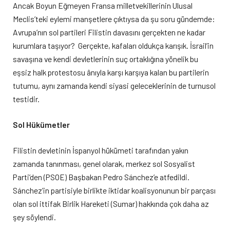
Ancak Boyun Eğmeyen Fransa milletvekillerinin Ulusal
Meclis’teki eylemi manşetlere çıktıysa da şu soru gündemde:
Avrupa’nın sol partileri Filistin davasını gerçekten ne kadar
kurumlara taşıyor? Gerçekte, kafaları oldukça karışık. İsrail’in
savaşına ve kendi devletlerinin suç ortaklığına yönelik bu
eşsiz halk protestosu ânıyla karşı karşıya kalan bu partilerin
tutumu, aynı zamanda kendi siyasi geleceklerinin de turnusol
testidir.
Sol Hükümetler
Filistin devletinin İspanyol hükümeti tarafından yakın
zamanda tanınması, genel olarak, merkez sol Sosyalist
Parti’den (PSOE) Başbakan Pedro Sánchez’e atfedildi.
Sánchez’in partisiyle birlikte iktidar koalisyonunun bir parçası
olan sol ittifak Birlik Hareketi (Sumar) hakkında çok daha az
şey söylendi.