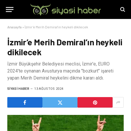
Anasayfa
»
İzmir’e Merih Demiral’ın heykeli dikilecek
İzmir’e Merih Demiral’ın heykeli
dikilecek
İzmir Büyükşehir Belediyesi meclisi, İzmir'e, EURO
2024'te oynanan Avusturya maçında "bozkurt" işareti
yapan Merih Demiral heykelini dikme kararı aldı.
SIYASI HABER
13 AĞUSTOS 2024