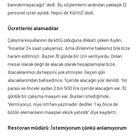
barındırmayacağız” dedi. Bu söylemlerin ardından yaklaşık 12
personel işten ayrıldı. Hepsi de Kürttü” dedi.
Ü
cretlerini alamadılar
Çalışma koşullarının da kötü olduğuna dikkati çeken Aydın,
“İnsanlar 24 saat çalışamaz. Ama dinlenme hakkımız bile bize
haram edilmişti. Bazen 15 günde bir izin veriliyordu. Onları
mesai olarak değil de alacak olarak hesaplamışlar bize.
Alacaklarımızı da hepsini yok etmişler. Geçen gün
alacaklarımdan bahsedince, ‘İçeride alacağın yok’ denildi. Yol
parası ve önceki aydan 2 bin 500 lira içeride alacağım var. 10
günlük bir çalışma maaşım var. Bunları istediğimde,
‘Vermiyoruz, niye istifanı yazmadın’ dediler. 1 ay önce de
bütün elemanların maaşları eksik yatırıldı” diye kaydetti.
R
estoran müdürü:
İ
stemiyorum çünkü anlamıyorum