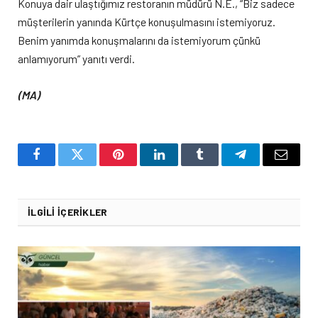
Konuya dair ulaştığımız restoranın müdürü N.E., “Biz sadece
müşterilerin yanında Kürtçe konuşulmasını istemiyoruz.
Benim yanımda konuşmalarını da istemiyorum çünkü
anlamıyorum” yanıtı verdi.
(MA)
Facebook
Twitter
Pinterest
LinkedIn
Tumblr
Telegram
Email
İLGILI İÇERIKLER