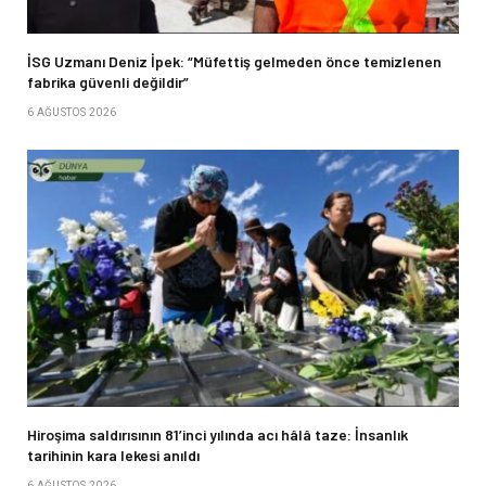
İSG Uzmanı Deniz İpek: “Müfettiş gelmeden önce temizlenen
fabrika güvenli değildir”
6 AĞUSTOS 2026
Hiroşima saldırısının 81’inci yılında acı hâlâ taze: İnsanlık
tarihinin kara lekesi anıldı
6 AĞUSTOS 2026