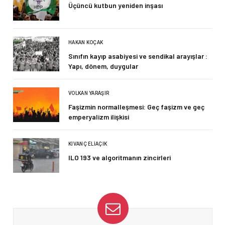
Üçüncü kutbun yeniden inşası
HAKAN KOÇAK
Sınıfın kayıp asabiyesi ve sendikal arayışlar :
Yapı, dönem, duygular
VOLKAN YARAŞIR
Faşizmin normalleşmesi: Geç faşizm ve geç
emperyalizm ilişkisi
KIVANÇ ELIAÇIK
ILO 193 ve algoritmanın zincirleri