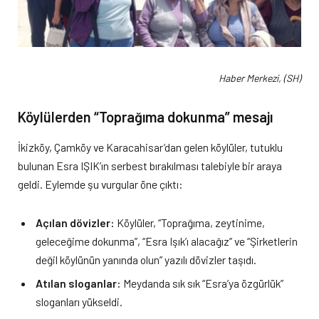
Haber Merkezi, (SH)
Köylülerden “Toprağıma dokunma” mesajı
İkizköy, Çamköy ve Karacahisar’dan gelen köylüler, tutuklu
bulunan Esra IŞIK’ın serbest bırakılması talebiyle bir araya
geldi. Eylemde şu vurgular öne çıktı:
Açılan dövizler:
Köylüler, “Toprağıma, zeytinime,
geleceğime dokunma”, “Esra Işık’ı alacağız” ve “Şirketlerin
değil köylünün yanında olun” yazılı dövizler taşıdı.
Atılan sloganlar:
Meydanda sık sık “Esra’ya özgürlük”
sloganları yükseldi.