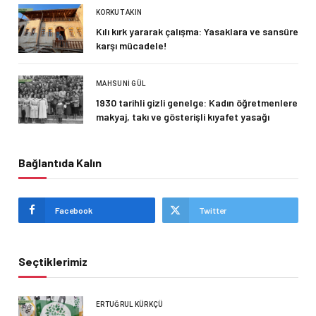
KORKUT AKIN
Kılı kırk yararak çalışma: Yasaklara ve sansüre
karşı mücadele!
MAHSUNI GÜL
1930 tarihli gizli genelge: Kadın öğretmenlere
makyaj, takı ve gösterişli kıyafet yasağı
Bağlantıda Kalın
Facebook
Twitter
Seçtiklerimiz
ERTUĞRUL KÜRKÇÜ