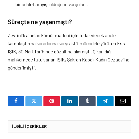
bir adalet arayışı olduğunu vurguladı.
Süreçte ne yaşanmıştı?
Zeytinlik alanları kömür madeni için feda edecek acele
kamulaştırma kararlarına karşı aktif mücadele yürüten Esra
IŞIK, 30 Mart tarihinde gözaltına alınmıştı. Çıkarıldığı
mahkemece tutuklanan IŞIK, Şakran Kapalı Kadın Cezaevi’ne
gönderilmişti.
Facebook
Twitter
Pinterest
LinkedIn
Tumblr
Telegram
Email
İLGILI İÇERIKLER