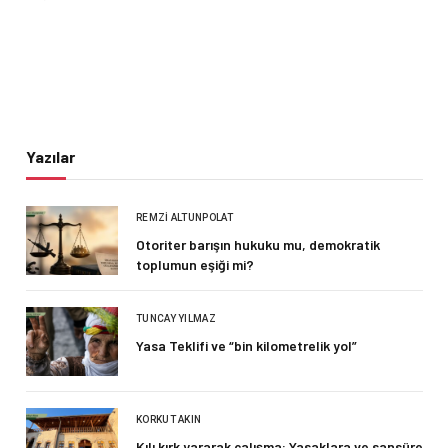
Yazılar
REMZI ALTUNPOLAT
Otoriter barışın hukuku mu, demokratik
toplumun eşiği mi?
TUNCAY YILMAZ
Yasa Teklifi ve “bin kilometrelik yol”
KORKUT AKIN
Kılı kırk yararak çalışma: Yasaklara ve sansüre