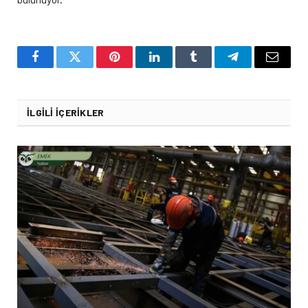
Facebook
Twitter
Pinterest
LinkedIn
Tumblr
Telegram
Email
İLGILI İÇERIKLER