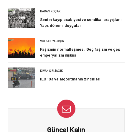
HAKAN KOÇAK
Sınıfın kayıp asabiyesi ve sendikal arayışlar :
Yapı, dönem, duygular
VOLKAN YARAŞIR
Faşizmin normalleşmesi: Geç faşizm ve geç
emperyalizm ilişkisi
KIVANÇ ELIAÇIK
ILO 193 ve algoritmanın zincirleri
Güncel Kalın