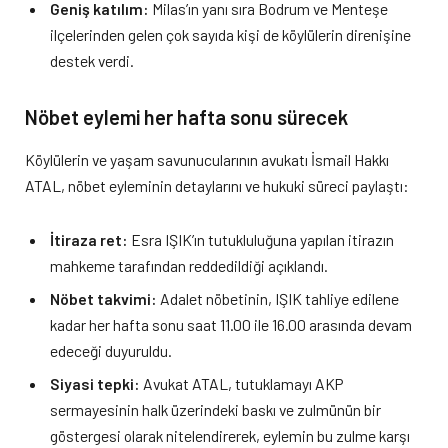
Geniş katılım:
Milas’ın yanı sıra Bodrum ve Menteşe
ilçelerinden gelen çok sayıda kişi de köylülerin direnişine
destek verdi.
Nöbet eylemi her hafta sonu sürecek
Köylülerin ve yaşam savunucularının avukatı İsmail Hakkı
ATAL, nöbet eyleminin detaylarını ve hukuki süreci paylaştı:
İtiraza ret:
Esra IŞIK’ın tutukluluğuna yapılan itirazın
mahkeme tarafından reddedildiği açıklandı.
Nöbet takvimi:
Adalet nöbetinin, IŞIK tahliye edilene
kadar her hafta sonu saat 11.00 ile 16.00 arasında devam
edeceği duyuruldu.
Siyasi tepki:
Avukat ATAL, tutuklamayı AKP
sermayesinin halk üzerindeki baskı ve zulmünün bir
göstergesi olarak nitelendirerek, eylemin bu zulme karşı