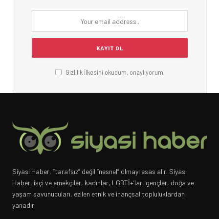
Gizlilik İlkesini okudum, onaylıyorum.
Siyasi Haber, “tarafsız” değil “nesnel” olmayı esas alır. Siyasi
Haber, işçi ve emekçiler, kadınlar, LGBTİ+’lar, gençler, doğa ve
yaşam savunucuları, ezilen etnik ve inançsal topluluklardan
yanadır.