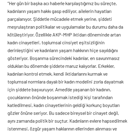
“Her gün bir başka acı haberle karşılaştığımız bu süreçte,
kadınların yaşam hakkı gasp ediliyor, ailelerin hayatları
parçalanıyor. Şiddetle mücadele etmek yerine, şiddeti
meşrulaştıran politikalar ve uygulamalar bu durumu daha da
kötüleştiriyor. Özellikle AKP-MHP iktidarı döneminde artan
kadın cinayetleri, toplumsal cinsiyet eşitsizliğinin
derinleştiğini ve kadınların yaşam hakkının hiçe sayıldığını
gösteriyor. Boşanma sürecindeki kadınlar, en savunmasız
oldukları bu dönemde şiddete maruz kalıyorlar. Erkekler,
kadınları kontrol etmek, kendi iktidarlarını kurmak ve
toplumsal normlara dayalı bir kadın modelini zorla dayatmak
için şiddete başvuruyor. Amed’de yaşanan bir kadının,
çocuklarının önünde boşanmak istediği kişi tarafından
katledilmesi, kadın cinayetlerinin geldiği korkunç boyutları
gözler önüne seriyor. Bu sadece bireysel bir cinayet değil,
aynı zamanda politik bir suçtur. Kadınların evlere hapsedilmek
istenmesi, özgür yaşam haklarının ellerinden alınması ve