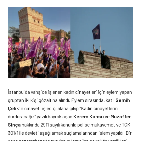
İstanbul’da vahşice işlenen kadın cinayetleri için eylem yapan
gruptan iki kişi gözaltına alındı. Eylem sırasında, katil
Semih
Çelik
’in cinayeti işlediği alana çıkıp “Kadın cinayetlerini
durduracağız” yazılı bayrak açan
Kerem Kansu
ve
Muzaffer
Sinça
hakkında 2911 sayılı kanunla polise mukavemet ve TCK
301/1 ile devleti aşağılamak suçlamalarından işlem yapıldı. Bir
gece nezarethanede tutulan eylemciler, savcılığa verdikleri