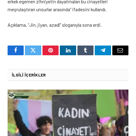
erkek egemen zihniyetin dayatmaları bu cinayetleri
meşrulaştıran unsurlar arasında” ifadesini kullandı.
Açıklama, “Jin, jiyan, azadî” sloganıyla sona erdi.
Facebook
Twitter
Pinterest
LinkedIn
Tumblr
Telegram
Email
İLGILI İÇERIKLER