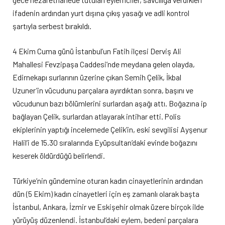
ifadenin ardından yurt dışına çıkış yasağı ve adli kontrol
şartıyla serbest bırakıldı.
4 Ekim Cuma günü İstanbul’un Fatih ilçesi Derviş Ali
Mahallesi Fevzipaşa Caddesi’nde meydana gelen olayda,
Edirnekapı surlarının üzerine çıkan Semih Çelik, İkbal
Uzuner’in vücudunu parçalara ayırdıktan sonra, başını ve
vücudunun bazı bölümlerini surlardan aşağı attı. Boğazına ip
bağlayan Çelik, surlardan atlayarak intihar etti. Polis
ekiplerinin yaptığı incelemede Çelik’in, eski sevgilisi Ayşenur
Halil’i de 15.30 sıralarında Eyüpsultan’daki evinde boğazını
keserek öldürdüğü belirlendi.
Türkiye’nin gündemine oturan kadın cinayetlerinin ardından
dün (5 Ekim) kadın cinayetleri için eş zamanlı olarak başta
İstanbul, Ankara, İzmir ve Eskişehir olmak üzere birçok ilde
yürüyüş düzenlendi. İstanbul’daki eylem, bedeni parçalara