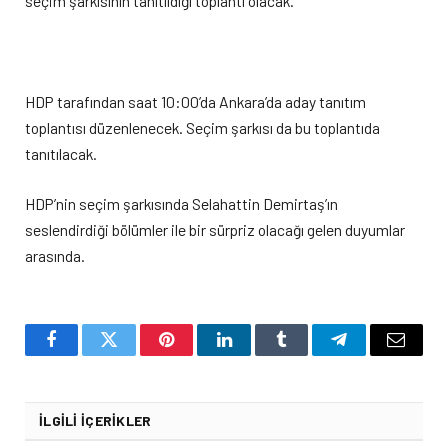
seçim şarkısının tanıtıldığı toplantı olacak.
HDP tarafından saat 10:00’da Ankara’da aday tanıtım
toplantısı düzenlenecek. Seçim şarkısı da bu toplantıda
tanıtılacak.
HDP’nin seçim şarkısında Selahattin Demirtaş’ın
seslendirdiği bölümler ile bir sürpriz olacağı gelen duyumlar
arasında.
Facebook
Twitter
Pinterest
LinkedIn
Tumblr
Telegram
Email
İLGILI İÇERIKLER