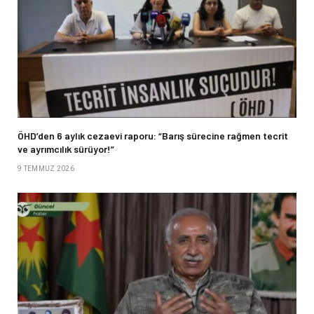
ÖHD’den 6 aylık cezaevi raporu: “Barış sürecine rağmen tecrit
ve ayrımcılık sürüyor!”
9 TEMMUZ 2026