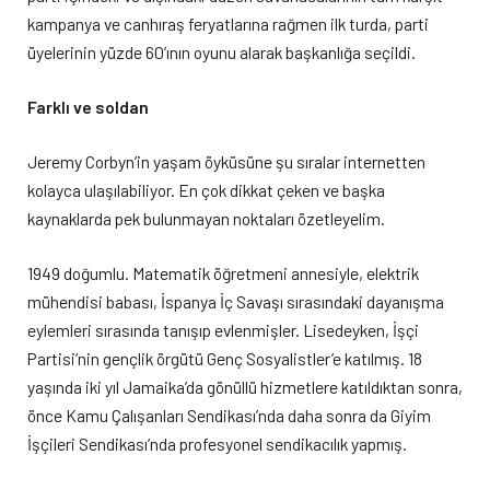
kampanya ve canhıraş feryatlarına rağmen ilk turda, parti
üyelerinin yüzde 60’ının oyunu alarak başkanlığa seçildi.
Farklı ve soldan
Jeremy Corbyn’in yaşam öyküsüne şu sıralar internetten
kolayca ulaşılabiliyor. En çok dikkat çeken ve başka
kaynaklarda pek bulunmayan noktaları özetleyelim.
1949 doğumlu. Matematik öğretmeni annesiyle, elektrik
mühendisi babası, İspanya İç Savaşı sırasındaki dayanışma
eylemleri sırasında tanışıp evlenmişler. Lisedeyken, İşçi
Partisi’nin gençlik örgütü Genç Sosyalistler’e katılmış. 18
yaşında iki yıl Jamaika’da gönüllü hizmetlere katıldıktan sonra,
önce Kamu Çalışanları Sendikası’nda daha sonra da Giyim
İşçileri Sendikası’nda profesyonel sendikacılık yapmış.