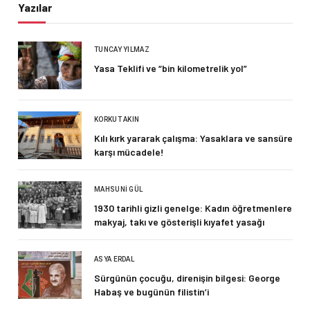
Yazılar
TUNCAY YILMAZ
Yasa Teklifi ve “bin kilometrelik yol”
KORKUT AKIN
Kılı kırk yararak çalışma: Yasaklara ve sansüre
karşı mücadele!
MAHSUNI GÜL
1930 tarihli gizli genelge: Kadın öğretmenlere
makyaj, takı ve gösterişli kıyafet yasağı
ASYA ERDAL
Sürgünün çocuğu, direnişin bilgesi: George
Habaş ve bugünün filistin’i