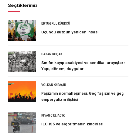
Seçtiklerimiz
ERTUĞRUL KÜRKÇÜ
Üçüncü kutbun yeniden inşası
HAKAN KOÇAK
Sınıfın kayıp asabiyesi ve sendikal arayışlar :
Yapı, dönem, duygular
VOLKAN YARAŞIR
Faşizmin normalleşmesi: Geç faşizm ve geç
emperyalizm ilişkisi
KIVANÇ ELIAÇIK
ILO 193 ve algoritmanın zincirleri