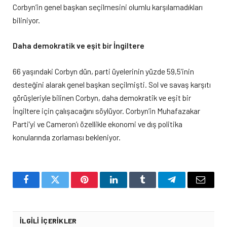
Corbyn’in genel başkan seçilmesini olumlu karşılamadıkları
biliniyor.
Daha demokratik ve eşit bir İngiltere
66 yaşındaki Corbyn dün, parti üyelerinin yüzde 59,5’inin
desteğini alarak genel başkan seçilmişti. Sol ve savaş karşıtı
görüşleriyle bilinen Corbyn, daha demokratik ve eşit bir
İngiltere için çalışacağını söylüyor. Corbyn’in Muhafazakar
Parti’yi ve Cameron’ı özellikle ekonomi ve dış politika
konularında zorlaması bekleniyor.
Facebook
Twitter
Pinterest
LinkedIn
Tumblr
Telegram
Email
İLGILI İÇERIKLER