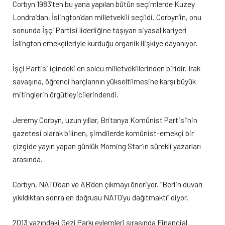
Corbyn 1983’ten bu yana yapılan bütün seçimlerde Kuzey
Londra’dan, İslington’dan milletvekili seçildi. Corbyn’in, onu
sonunda İşçi Partisi liderliğine taşıyan siyasal kariyeri
İslington emekçileriyle kurduğu organik ilişkiye dayanıyor.
İşçi Partisi içindeki en solcu milletvekillerinden biridir. Irak
savaşına, öğrenci harçlarının yükseltilmesine karşı büyük
mitinglerin örgütleyicilerindendi.
Jeremy Corbyn, uzun yıllar, Britanya Komünist Partisi’nin
gazetesi olarak bilinen, şimdilerde komünist-emekçi bir
çizgide yayın yapan günlük Morning Star’ın sürekli yazarları
arasında.
Corbyn, NATO’dan ve AB’den çıkmayı öneriyor. “Berlin duvarı
yıkıldıktan sonra en doğrusu NATO’yu dağıtmaktı” diyor.
2013 yazındaki Gezi Parkı eylemleri sırasında Financial