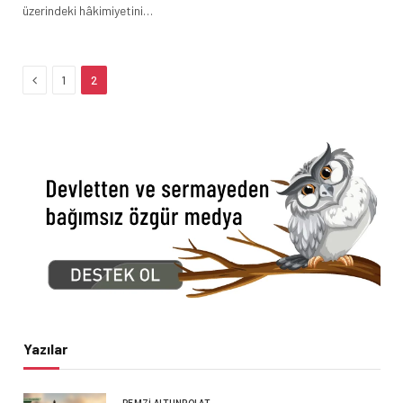
üzerindeki hâkimiyetini…
Previous
1
2
Yazılar