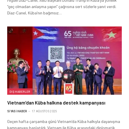
Miguel Díaz-Canel, ABD Başkanı Donald Trump’ın Küba’ya yönelik
“geç olmadan anlaşma yapın” çağrısına sert sözlerle yanıt verdi.
Díaz-Canel, Küba’nın bağımsız…
DIŞ HABERLER
Vietnam’dan Küba halkına destek kampanyası
SIYASI HABER
17 AĞUSTOS 2025
Geçen hafta çarşamba günü Vietnam’da Küba halkıyla dayanışma
kampanyası başlatıldı. Vietnam ile Küba arasındaki diplomatik