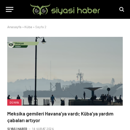
Anasayfa
»
Küba
»
Sayfa 2
DÜNYA
Meksika gemileri Havana’ya vardı; Küba’ya yardım
çabaları artıyor
SIYASI HABER
14 ŞUBAT 2026