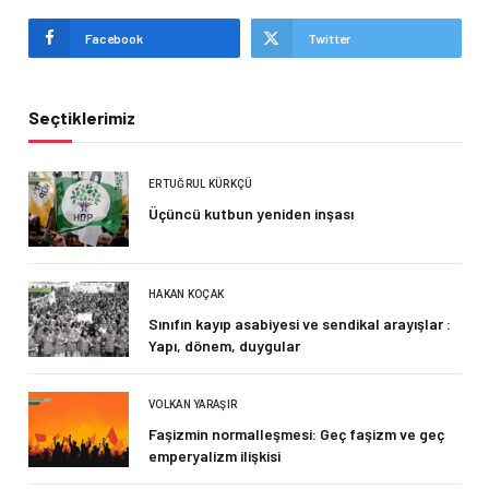
Facebook
Twitter
Seçtiklerimiz
ERTUĞRUL KÜRKÇÜ
Üçüncü kutbun yeniden inşası
HAKAN KOÇAK
Sınıfın kayıp asabiyesi ve sendikal arayışlar :
Yapı, dönem, duygular
VOLKAN YARAŞIR
Faşizmin normalleşmesi: Geç faşizm ve geç
emperyalizm ilişkisi