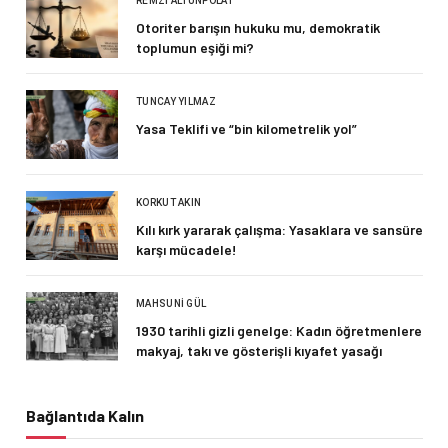
REMZI ALTUNPOLAT
Otoriter barışın hukuku mu, demokratik
toplumun eşiği mi?
TUNCAY YILMAZ
Yasa Teklifi ve “bin kilometrelik yol”
KORKUT AKIN
Kılı kırk yararak çalışma: Yasaklara ve sansüre
karşı mücadele!
MAHSUNI GÜL
1930 tarihli gizli genelge: Kadın öğretmenlere
makyaj, takı ve gösterişli kıyafet yasağı
Bağlantıda Kalın