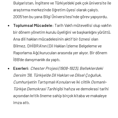
Bulgaristan, İngiltere ve Türkiye’deki pek çok üniversite ile
araştırma merkezinde öğretim üyesi olarak çalıştı.
2005’ten bu yana Bilgi Üniversitesi’nde görev yapıyordu.
Toplumsal Mücadele:
Tarih Vakfı mütevellisi olup vakfın
bir dönem yönetim kurulu üyeliğini ve başkanlığını yürüttü.
Ana dili hakları mücadelesinin aktif bir öznesi olan
Bilmez, DHİBRA’nın (Dil Hakları İzleme Belgeleme ve
Raporlama Ağı) kurucuları arasında yer alıyor. Bir dönem
İBB’de danışmanlık da yaptı.
Eserleri:
Chester Projesi (1908-1923)
,
Belleklerdeki
Dersim ’38
,
Türkiye’de Dil Hakları ve Dilsel Çoğulluk
,
Cumhuriyetin Tartışmalı Konuları
ve iki ciltlik
Osmanlı-
Türkiye Demokrasi Tarihi
gibi hafıza ve demokrasi tarihi
açısından kritik öneme sahip birçok kitaba ve makaleye
imza attı.