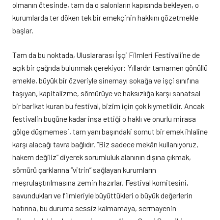
olmanın ötesinde, tam da o salonların kapısında bekleyen, o
kurumlarda ter döken tek bir emekçinin hakkını gözetmekle
başlar.
Tam da bu noktada, Uluslararası İşçi Filmleri Festivali’ne de
açık bir çağrıda bulunmak gerekiyor: Yıllardır tamamen gönüllü
emekle, büyük bir özveriyle sinemayı sokağa ve işçi sınıfına
taşıyan, kapitalizme, sömürüye ve haksızlığa karşı sanatsal
bir barikat kuran bu festival, bizim için çok kıymetlidir. Ancak
festivalin bugüne kadar inşa ettiği o haklı ve onurlu mirasa
gölge düşmemesi, tam yanı başındaki somut bir emek ihlaline
karşı alacağı tavra bağlıdır. “Biz sadece mekân kullanıyoruz,
hakem değiliz” diyerek sorumluluk alanının dışına çıkmak,
sömürü çarklarına “vitrin” sağlayan kurumların
meşrulaştırılmasına zemin hazırlar. Festival komitesini,
savundukları ve filmleriyle büyüttükleri o büyük değerlerin
hatırına, bu duruma sessiz kalmamaya, sermayenin