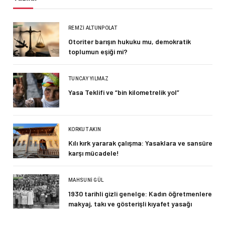
REMZI ALTUNPOLAT
Otoriter barışın hukuku mu, demokratik
toplumun eşiği mi?
TUNCAY YILMAZ
Yasa Teklifi ve “bin kilometrelik yol”
KORKUT AKIN
Kılı kırk yararak çalışma: Yasaklara ve sansüre
karşı mücadele!
MAHSUNI GÜL
1930 tarihli gizli genelge: Kadın öğretmenlere
makyaj, takı ve gösterişli kıyafet yasağı