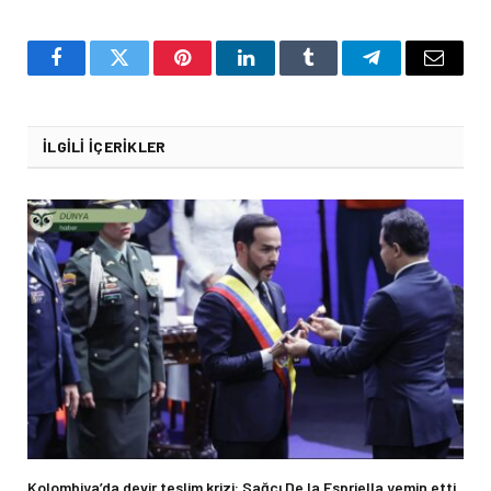
Facebook
Twitter
Pinterest
LinkedIn
Tumblr
Telegram
Email
İLGILI İÇERIKLER
Kolombiya’da devir teslim krizi: Sağcı De la Espriella yemin etti,