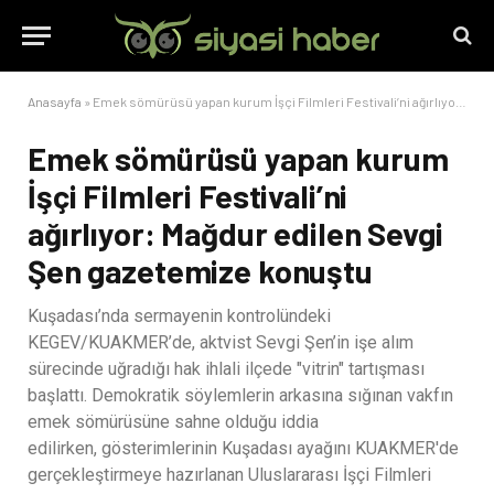
Anasayfa
»
Emek sömürüsü yapan kurum İşçi Filmleri Festivali’ni ağırlıyor: Mağdur edilen Sevgi Şen gazetemize konuştu
Emek sömürüsü yapan kurum
İşçi Filmleri Festivali’ni
ağırlıyor: Mağdur edilen Sevgi
Şen gazetemize konuştu
Kuşadası’nda sermayenin kontrolündeki
KEGEV/KUAKMER’de, aktvist Sevgi Şen’in işe alım
sürecinde uğradığı hak ihlali ilçede "vitrin" tartışması
başlattı. Demokratik söylemlerin arkasına sığınan vakfın
emek sömürüsüne sahne olduğu iddia
edilirken, gösterimlerinin Kuşadası ayağını KUAKMER'de
gerçekleştirmeye hazırlanan Uluslararası İşçi Filmleri