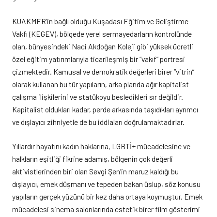
KUAKMER’in bağlı olduğu Kuşadası Eğitim ve Geliştirme
Vakfı (KEGEV), bölgede yerel sermayedarların kontrolünde
olan, bünyesindeki Naci Akdoğan Koleji gibi yüksek ücretli
özel eğitim yatırımlarıyla ticarileşmiş bir “vakıf” portresi
çizmektedir. Kamusal ve demokratik değerleri birer “vitrin”
olarak kullanan bu tür yapıların, arka planda ağır kapitalist
çalışma ilişkilerini ve statükoyu besledikleri sır değildir.
Kapitalist oldukları kadar, perde arkasında taşıdıkları ayrımcı
ve dışlayıcı zihniyetle de bu iddiaları doğrulamaktadırlar.
Yıllardır hayatını kadın haklarına, LGBTİ+ mücadelesine ve
halkların eşitliği fikrine adamış, bölgenin çok değerli
aktivistlerinden biri olan Sevgi Şen’in maruz kaldığı bu
dışlayıcı, emek düşmanı ve tepeden bakan üslup, söz konusu
yapıların gerçek yüzünü bir kez daha ortaya koymuştur. Emek
mücadelesi sinema salonlarında estetik birer film gösterimi