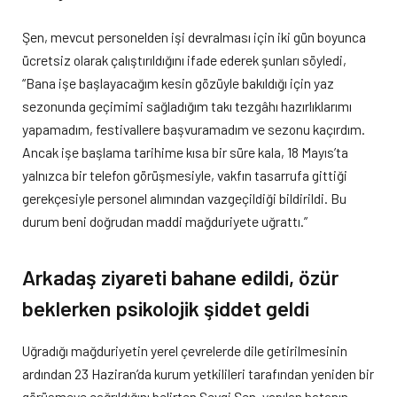
Şen, mevcut personelden işi devralması için iki gün boyunca
ücretsiz olarak çalıştırıldığını ifade ederek şunları söyledi,
“Bana işe başlayacağım kesin gözüyle bakıldığı için yaz
sezonunda geçimimi sağladığım takı tezgâhı hazırlıklarımı
yapamadım, festivallere başvuramadım ve sezonu kaçırdım.
Ancak işe başlama tarihime kısa bir süre kala, 18 Mayıs’ta
yalnızca bir telefon görüşmesiyle, vakfın tasarrufa gittiği
gerekçesiyle personel alımından vazgeçildiği bildirildi. Bu
durum beni doğrudan maddi mağduriyete uğrattı.”
Arkadaş ziyareti bahane edildi, özür
beklerken psikolojik şiddet geldi
Uğradığı mağduriyetin yerel çevrelerde dile getirilmesinin
ardından 23 Haziran’da kurum yetkilileri tarafından yeniden bir
görüşmeye çağrıldığını belirten Sevgi Şen, yapılan hatanın