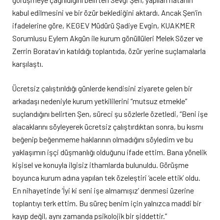
kabul edilmesini ve bir özür beklediğini aktardı. Ancak Şen’in
ifadelerine göre, KEGEV Müdürü Şadiye Evgin, KUAKMER
Sorumlusu Eylem Akgün ile kurum gönüllüleri Melek Sözer ve
Zerrin Boratav’ın katıldığı toplantıda, özür yerine suçlamalarla
karşılaştı.
Ücretsiz çalıştırıldığı günlerde kendisini ziyarete gelen bir
arkadaşı nedeniyle kurum yetkililerini “mutsuz etmekle”
suçlandığını belirten Şen, süreci şu sözlerle özetledi, “Beni işe
alacaklarını söyleyerek ücretsiz çalıştırdıktan sonra, bu kısmı
beğenip beğenmeme haklarının olmadığını söyledim ve bu
yaklaşımın işçi düşmanlığı olduğunu ifade ettim. Bana yönelik
kişisel ve konuyla ilgisiz ithamlarda bulunuldu. Görüşme
boyunca kurum adına yapılan tek özeleştiri ‘acele ettik’ oldu.
En nihayetinde ‘İyi ki seni işe almamışız’ denmesi üzerine
toplantıyı terk ettim. Bu süreç benim için yalnızca maddi bir
kayıp değil, aynı zamanda psikolojik bir şiddettir.”