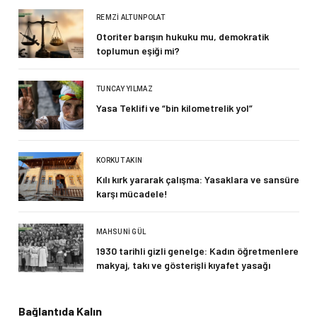
REMZI ALTUNPOLAT
Otoriter barışın hukuku mu, demokratik
toplumun eşiği mi?
TUNCAY YILMAZ
Yasa Teklifi ve “bin kilometrelik yol”
KORKUT AKIN
Kılı kırk yararak çalışma: Yasaklara ve sansüre
karşı mücadele!
MAHSUNI GÜL
1930 tarihli gizli genelge: Kadın öğretmenlere
makyaj, takı ve gösterişli kıyafet yasağı
Bağlantıda Kalın