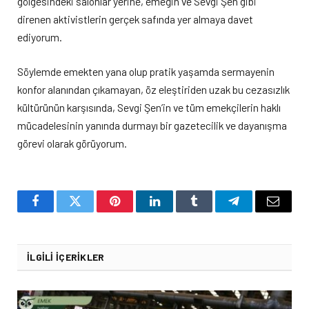
gölgesindeki salonlar yerine, emeğin ve Sevgi Şen gibi
direnen aktivistlerin gerçek safında yer almaya davet
ediyorum.
Söylemde emekten yana olup pratik yaşamda sermayenin
konfor alanından çıkamayan, öz eleştiriden uzak bu cezasızlık
kültürünün karşısında, Sevgi Şen’in ve tüm emekçilerin haklı
mücadelesinin yanında durmayı bir gazetecilik ve dayanışma
görevi olarak görüyorum.
Facebook
Twitter
Pinterest
LinkedIn
Tumblr
Telegram
Email
İLGILI İÇERIKLER