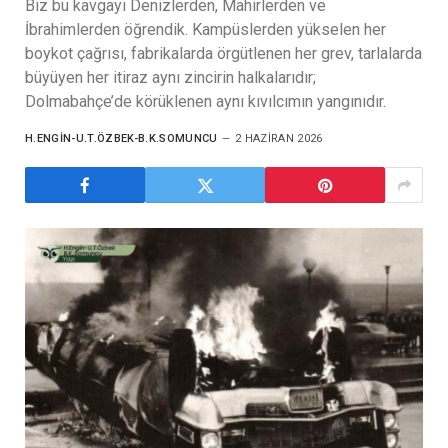
Biz bu kavgayı Denizlerden, Mahirlerden ve
İbrahimlerden öğrendik. Kampüslerden yükselen her
boykot çağrısı, fabrikalarda örgütlenen her grev, tarlalarda
büyüyen her itiraz aynı zincirin halkalarıdır;
Dolmabahçe’de körüklenen aynı kıvılcımın yangınıdır.
H.ENGIN-U.T.ÖZBEK-B.K.SOMUNCU
2 HAZIRAN 2026