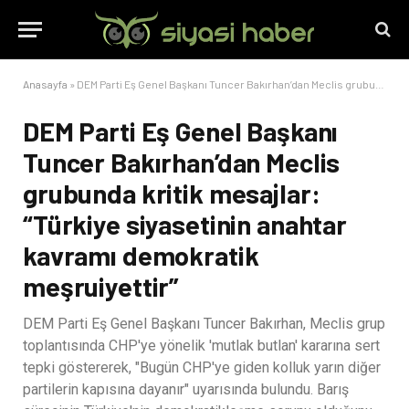
Anasayfa
»
DEM Parti Eş Genel Başkanı Tuncer Bakırhan’dan Meclis grubunda kritik mesajlar: “Türkiye siyasetinin anahtar kavramı demokratik meşruiyettir”
DEM Parti Eş Genel Başkanı
Tuncer Bakırhan’dan Meclis
grubunda kritik mesajlar:
“Türkiye siyasetinin anahtar
kavramı demokratik
meşruiyettir”
DEM Parti Eş Genel Başkanı Tuncer Bakırhan, Meclis grup
toplantısında CHP'ye yönelik 'mutlak butlan' kararına sert
tepki göstererek, "Bugün CHP'ye giden kolluk yarın diğer
partilerin kapısına dayanır" uyarısında bulundu. Barış