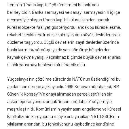
Lenin’in “finans kapital” çözümlemesi bu noktada
belirleyicidir. Banka sermayesi ve sanayi sermayesinin iç içe
geçmesiyle oluşan finans kapital, ulusal sınırları aşarak
küresel ölçekte faaliyet gösteriyordu; ancak bu küreselleşme,
rekabeti keskinleştirmekle kalmıyor, onu büyük devletler arası
düzleme taşıyordu. Güçlü devletlerin zayıf devletler üzerinde
baskı kurması, sömürge ya da yarı-sömürge bölgelerden
kaynak çekme yarışı, kaçınılmaz biçimde büyük devletler arası
silahlı çatışmayı besleyen bir dinamik oldu.
Yugoslavya’nın çözülme sürecinde NATO’nun üstlendiği rol bu
açıdan son derece açıklayıcıdır. 1999 Kosova müdahalesi, BM
Güvenlik Konseyi’nin onayı alınmadan gerçekleştirilen bir
askeri operasyondu; ancak “insani müdahale” söylemiyle
meşrulaştırıldı. Komünizmin yayılmasını engelleme ve küresel
kapitalizmin koruyucusu rolüyle ortaya çıkan NATO SSCB’nin
yıkılışının ardından, bu fonksiyonunu kaybedince kendisine