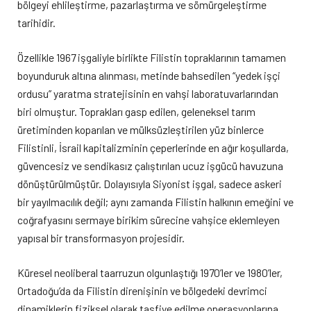
bölgeyi ehlileştirme, pazarlaştırma ve sömürgeleştirme
tarihidir.
Özellikle 1967 işgaliyle birlikte Filistin topraklarının tamamen
boyunduruk altına alınması, metinde bahsedilen “yedek işçi
ordusu” yaratma stratejisinin en vahşi laboratuvarlarından
biri olmuştur. Toprakları gasp edilen, geleneksel tarım
üretiminden koparılan ve mülksüzleştirilen yüz binlerce
Filistinli, İsrail kapitalizminin çeperlerinde en ağır koşullarda,
güvencesiz ve sendikasız çalıştırılan ucuz işgücü havuzuna
dönüştürülmüştür. Dolayısıyla Siyonist işgal, sadece askeri
bir yayılmacılık değil; aynı zamanda Filistin halkının emeğini ve
coğrafyasını sermaye birikim sürecine vahşice eklemleyen
yapısal bir transformasyon projesidir.
Küresel neoliberal taarruzun olgunlaştığı 1970’ler ve 1980’ler,
Ortadoğu’da da Filistin direnişinin ve bölgedeki devrimci
dinamiklerin fiziksel olarak tasfiye edilme operasyonlarına