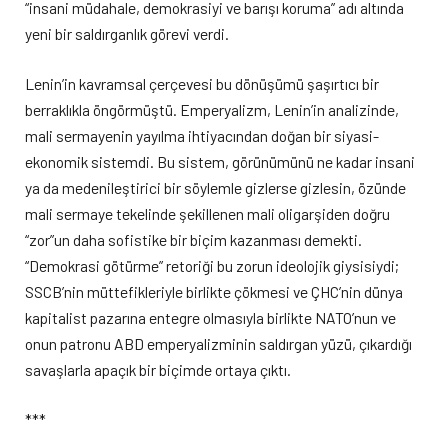
“insani müdahale, demokrasiyi ve barışı koruma” adı altında
yeni bir saldırganlık görevi verdi.
Lenin’in kavramsal çerçevesi bu dönüşümü şaşırtıcı bir
berraklıkla öngörmüştü. Emperyalizm, Lenin’in analizinde,
mali sermayenin yayılma ihtiyacından doğan bir siyasi-
ekonomik sistemdi. Bu sistem, görünümünü ne kadar insani
ya da medenileştirici bir söylemle gizlerse gizlesin, özünde
mali sermaye tekelinde şekillenen mali oligarşiden doğru
“zor”un daha sofistike bir biçim kazanması demekti.
“Demokrasi götürme” retoriği bu zorun ideolojik giysisiydi;
SSCB’nin müttefikleriyle birlikte çökmesi ve ÇHC’nin dünya
kapitalist pazarına entegre olmasıyla birlikte NATO’nun ve
onun patronu ABD emperyalizminin saldırgan yüzü, çıkardığı
savaşlarla apaçık bir biçimde ortaya çıktı.
***