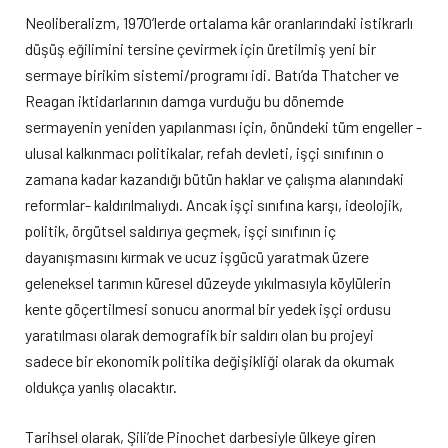
Neoliberalizm, 1970’lerde ortalama kâr oranlarındaki istikrarlı
düşüş eğilimini tersine çevirmek için üretilmiş yeni bir
sermaye birikim sistemi/programı idi. Batı’da Thatcher ve
Reagan iktidarlarının damga vurduğu bu dönemde
sermayenin yeniden yapılanması için, önündeki tüm engeller -
ulusal kalkınmacı politikalar, refah devleti, işçi sınıfının o
zamana kadar kazandığı bütün haklar ve çalışma alanındaki
reformlar- kaldırılmalıydı. Ancak işçi sınıfına karşı, ideolojik,
politik, örgütsel saldırıya geçmek, işçi sınıfının iç
dayanışmasını kırmak ve ucuz işgücü yaratmak üzere
geleneksel tarımın küresel düzeyde yıkılmasıyla köylülerin
kente göçertilmesi sonucu anormal bir yedek işçi ordusu
yaratılması olarak demografik bir saldırı olan bu projeyi
sadece bir ekonomik politika değişikliği olarak da okumak
oldukça yanlış olacaktır.
Tarihsel olarak, Şili’de Pinochet darbesiyle ülkeye giren