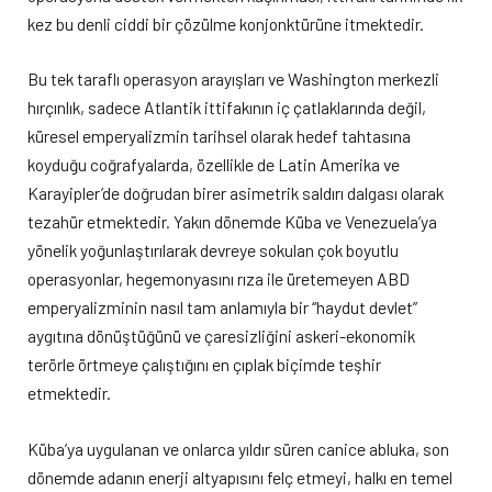
kez bu denli ciddi bir çözülme konjonktürüne itmektedir.
Bu tek taraflı operasyon arayışları ve Washington merkezli
hırçınlık, sadece Atlantik ittifakının iç çatlaklarında değil,
küresel emperyalizmin tarihsel olarak hedef tahtasına
koyduğu coğrafyalarda, özellikle de Latin Amerika ve
Karayipler’de doğrudan birer asimetrik saldırı dalgası olarak
tezahür etmektedir. Yakın dönemde Küba ve Venezuela’ya
yönelik yoğunlaştırılarak devreye sokulan çok boyutlu
operasyonlar, hegemonyasını rıza ile üretemeyen ABD
emperyalizminin nasıl tam anlamıyla bir “haydut devlet”
aygıtına dönüştüğünü ve çaresizliğini askeri-ekonomik
terörle örtmeye çalıştığını en çıplak biçimde teşhir
etmektedir.
Küba’ya uygulanan ve onlarca yıldır süren canice abluka, son
dönemde adanın enerji altyapısını felç etmeyi, halkı en temel