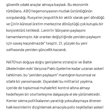
güvenlik odaklı araçlar almaya başladı. Bu ekonomik
türbülans, ABD hegemonyasının mutlak üstünlüğünün
sorgulandığı, Rusya’nın jeopolitik bir aktör olarak geri döndüğü
ve Çin’in küresel üretim merkezine dönüştüğü çok kutuplu bir
konjonktürü tetikledi. Lenin’in “dünyanın paylaşımı
tamamlanmıştır, kâr oranları değiştiğinde yeniden paylaşım
için savaş kaçınılmazdır” tespiti, 21. yüzyılın bu yeni
safhasında yeniden güncellik kazandı.
NATO’nun doğuya doğru genişleme stratejisi ve Baltık
ülkelerinden eski Varşova Paktı üyelerine kadar uzanan askeri
tahkimatı, bu “yeniden paylaşım” mantığının kurumsal ve
silahlı bir yansımasıdır. Dışarıdaki bu militarist yayılma,
içeride de toplumsal muhalefeti kontrol altına almayı
hedefleyen bir otoriterleşme dalgasıyla el ele yürümektedir.
Kemer sıkma politikalarının yarattığı yoksullaşmaya direnen
halk kesimlerini dizginlemek amacıyla polis teşkilatları askeri