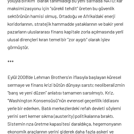
yoluyla birikim” olarak tanımladığı bu yeni safhada NATO; kâr
maksimizasyonu için “sürekli tehdit” üreten bu güvenlik
sektörünün hamisi olmuş, Ortadoğu ve Afrika’daki enerji
koridorlarının, stratejik hammadde yataklarının ve bakir yerel
pazarların uluslararası finans kapitale zorla açılmasında yerli
ulusal dirençleri kıran temel bir “zor aygıtı” olarak işlev
görmüştür.
***
Eylül 2008’de Lehman Brothers’ın iflasıyla başlayan küresel
sermaye ve finans krizi bütün dünyayı sarstı; neoliberalizmin
“barış ve yeni düzen” anlatısı tamamen sarsılmıştı. Kriz,
“Washington Konsensüsü”nün evrensel geçerlilik iddiasını
yerle bir ederken, Batılı merkezlerdeki refah devleti söylemi
yerini sert kemer sıkma (austerity) politikalarına bıraktı.
Sistemin rıza üretme kapasitesi daraldıkça, hegemonyanın
ekonomik araçlarının yerini giderek daha fazla askeri ve