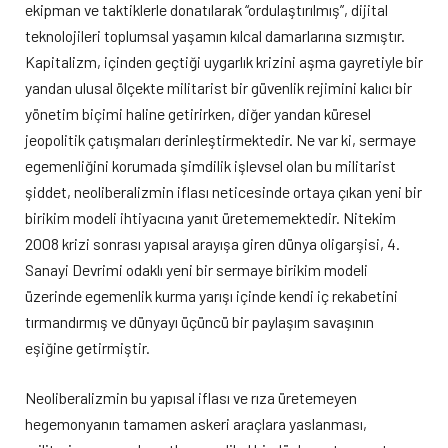
ekipman ve taktiklerle donatılarak “ordulaştırılmış”, dijital
teknolojileri toplumsal yaşamın kılcal damarlarına sızmıştır.
Kapitalizm, içinden geçtiği uygarlık krizini aşma gayretiyle bir
yandan ulusal ölçekte militarist bir güvenlik rejimini kalıcı bir
yönetim biçimi haline getirirken, diğer yandan küresel
jeopolitik çatışmaları derinleştirmektedir. Ne var ki, sermaye
egemenliğini korumada şimdilik işlevsel olan bu militarist
şiddet, neoliberalizmin iflası neticesinde ortaya çıkan yeni bir
birikim modeli ihtiyacına yanıt üretememektedir. Nitekim
2008 krizi sonrası yapısal arayışa giren dünya oligarşisi, 4.
Sanayi Devrimi odaklı yeni bir sermaye birikim modeli
üzerinde egemenlik kurma yarışı içinde kendi iç rekabetini
tırmandırmış ve dünyayı üçüncü bir paylaşım savaşının
eşiğine getirmiştir.
Neoliberalizmin bu yapısal iflası ve rıza üretemeyen
hegemonyanın tamamen askeri araçlara yaslanması,