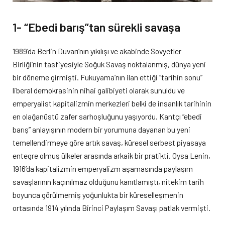
1- “Ebedi barış”tan sürekli savaşa
1989’da Berlin Duvarı’nın yıkılışı ve akabinde Sovyetler
Birliği’nin tasfiyesiyle Soğuk Savaş noktalanmış, dünya yeni
bir döneme girmişti. Fukuyama’nın ilan ettiği “tarihin sonu”
liberal demokrasinin nihai galibiyeti olarak sunuldu ve
emperyalist kapitalizmin merkezleri belki de insanlık tarihinin
en olağanüstü zafer sarhoşluğunu yaşıyordu. Kantçı “ebedi
barış” anlayışının modern bir yorumuna dayanan bu yeni
temellendirmeye göre artık savaş, küresel serbest piyasaya
entegre olmuş ülkeler arasında arkaik bir pratikti. Oysa Lenin,
1916’da kapitalizmin emperyalizm aşamasında paylaşım
savaşlarının kaçınılmaz olduğunu kanıtlamıştı, nitekim tarih
boyunca görülmemiş yoğunlukta bir küreselleşmenin
ortasında 1914 yılında Birinci Paylaşım Savaşı patlak vermişti.