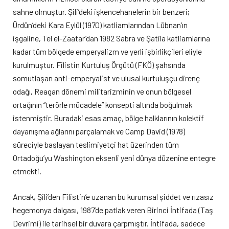
sahne olmuştur. Şili’deki işkencehanelerin bir benzeri;
Ürdün’deki Kara Eylül (1970) katliamlarından Lübnan’ın
işgaline, Tel el-Zaatar’dan 1982 Sabra ve Şatila katliamlarına
kadar tüm bölgede emperyalizm ve yerli işbirlikçileri eliyle
kurulmuştur. Filistin Kurtuluş Örgütü (FKÖ) şahsında
somutlaşan anti-emperyalist ve ulusal kurtuluşçu direnç
odağı, Reagan dönemi militarizminin ve onun bölgesel
ortağının “terörle mücadele” konsepti altında boğulmak
istenmiştir. Buradaki esas amaç, bölge halklarının kolektif
dayanışma ağlarını parçalamak ve Camp David (1978)
süreciyle başlayan teslimiyetçi hat üzerinden tüm
Ortadoğu’yu Washington eksenli yeni dünya düzenine entegre
etmekti.
Ancak, Şili’den Filistin’e uzanan bu kurumsal şiddet ve rızasız
hegemonya dalgası, 1987’de patlak veren Birinci İntifada (Taş
Devrimi) ile tarihsel bir duvara çarpmıştır. İntifada, sadece