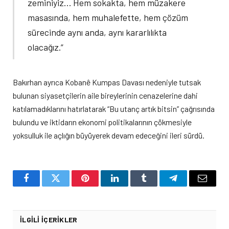
zeminiyiz… Hem sokakta, hem müzakere
masasında, hem muhalefette, hem çözüm
sürecinde aynı anda, aynı kararlılıkta
olacağız.”
Bakırhan ayrıca Kobanê Kumpas Davası nedeniyle tutsak
bulunan siyasetçilerin aile bireylerinin cenazelerine dahi
katılamadıklarını hatırlatarak “Bu utanç artık bitsin” çağrısında
bulundu ve iktidarın ekonomi politikalarının çökmesiyle
yoksulluk ile açlığın büyüyerek devam edeceğini ileri sürdü.
Facebook
Twitter
Pinterest
LinkedIn
Tumblr
Telegram
Email
İLGILI İÇERIKLER