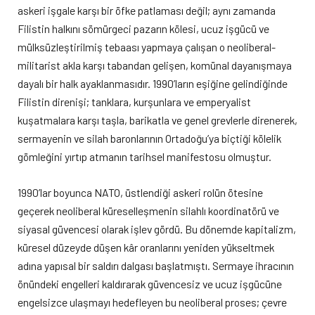
askeri işgale karşı bir öfke patlaması değil; aynı zamanda
Filistin halkını sömürgeci pazarın kölesi, ucuz işgücü ve
mülksüzleştirilmiş tebaası yapmaya çalışan o neoliberal-
militarist akla karşı tabandan gelişen, komünal dayanışmaya
dayalı bir halk ayaklanmasıdır. 1990’ların eşiğine gelindiğinde
Filistin direnişi; tanklara, kurşunlara ve emperyalist
kuşatmalara karşı taşla, barikatla ve genel grevlerle direnerek,
sermayenin ve silah baronlarının Ortadoğu’ya biçtiği kölelik
gömleğini yırtıp atmanın tarihsel manifestosu olmuştur.
1990’lar boyunca NATO, üstlendiği askeri rolün ötesine
geçerek neoliberal küreselleşmenin silahlı koordinatörü ve
siyasal güvencesi olarak işlev gördü. Bu dönemde kapitalizm,
küresel düzeyde düşen kâr oranlarını yeniden yükseltmek
adına yapısal bir saldırı dalgası başlatmıştı. Sermaye ihracının
önündeki engelleri kaldırarak güvencesiz ve ucuz işgücüne
engelsizce ulaşmayı hedefleyen bu neoliberal proses; çevre