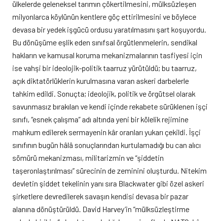
ülkelerde geleneksel tarımın çökertilmesini, mülksüzleşen
milyonlarca köylünün kentlere göç ettirilmesini ve böylece
devasa bir yedek işgücü ordusu yaratılmasını şart koşuyordu.
Bu dönüşüme eşlik eden sınıfsal örgütlenmelerin, sendikal
hakların ve kamusal koruma mekanizmalarının tasfiyesi için
ise vahşi bir ideolojik-politik taarruz yürütüldü; bu taarruz,
açık diktatörlüklerin kurulmasına varan askeri darbelerle
tahkim edildi. Sonuçta; ideolojik, politik ve örgütsel olarak
savunmasız bırakılan ve kendi içinde rekabete sürüklenen işçi
sınıfı, “esnek çalışma” adı altında yeni bir kölelik rejimine
mahkum edilerek sermayenin kâr oranları yukarı çekildi. İşçi
sınıfının bugün hâlâ sonuçlarından kurtulamadığı bu can alıcı
sömürü mekanizması, militarizmin ve “şiddetin
taşeronlaştırılması” sürecinin de zeminini oluşturdu. Nitekim
devletin şiddet tekelinin yanı sıra Blackwater gibi özel askeri
şirketlere devredilerek savaşın kendisi devasa bir pazar
alanına dönüştürüldü. David Harvey’in “mülksüzleştirme