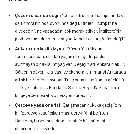
Çözüm dışarıda değil:
“Çözüm Trump’ın hesaplarında ya
da Londra’nın pozisyonunda değil. Birileri Trump’ın ne
diyeceğini, ne yapacağını çok merak ediyor. İngiltere’nin
pozisyonunu da merak ediyor. Ancak bunlar çözüm değil.”
Ankara merkezli vizyon:
“Güvenliği halkların
tanınmasından, sınırları yaşamın özgürlüğünden
ayırmayan bir akıla ihtiyaç var. O eşiğin adı Ankara olabilir.
Bölgenin güvenlik, siyasi ve ekonomik mimarisi Ankara’da
ortak bir zemine kavuşabilir. İç barışını sağlamış güçlü bir
Türkiye Tahran’a, Bağdat’a, Şam’a, Beyrut’a kadar tüm
bölgeye demokratik bir vizyon sunabilir.”
Çerçeve yasa önerisi:
Çatışmadan hukuka geçiş için
bir “çerçeve yasa” çıkarılması gerektiğini belirten
Bakırhan, bu yasanın demokrasinin kök hücresi
olabileceğini söyledi.