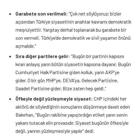
Garabete son verilmeli:
“Çok net söylüyoruz; bizler
açısından Türkiye siyasetinin anahtar kavramı demokratik
meşruiyettir. Yargıtay derhal toplanarak bu garabete bir
son vermeli. Türkiye’de demokratik ve sivil yaşamın önünü
açmalıdır.”
Sıra diğer partilere gelir:
“Bugün bir partinin kapısını
kıran anlayış yarın bütün siyasetin kapısına dayanır. Bugün
Cumhuriyet Halk Partisine giden kolluk, yarın AKP’ye
gider. O bir gün MHP’ye, DEVA’ya, Gelecek Partisine,
Saadet Partisine gider. Bize zaten hep geldi.”
Öfkeyle değil yüzleşmeyle siyaset:
CHP içindeki her
aktörü de söylediğinin sonuçlarını düşünmeye davet eden
Bakırhan, “Bugün rakibine yapıştırdığın etiket yarın senin
yakanı tutacak elin provasıdır. Siyaset bugünün öfkesiyle
değil, yarının yüzleşmesiyle yapılır” dedi.