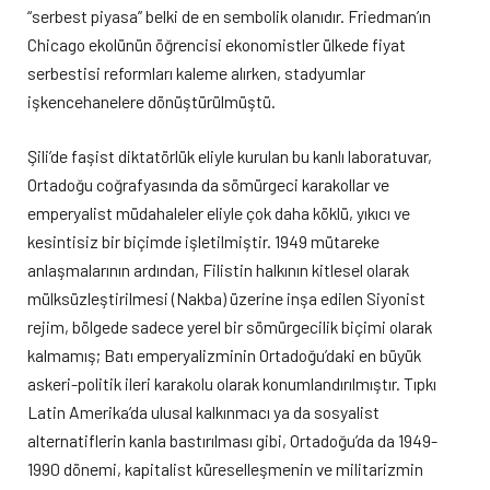
“serbest piyasa” belki de en sembolik olanıdır. Friedman’ın
Chicago ekolünün öğrencisi ekonomistler ülkede fiyat
serbestisi reformları kaleme alırken, stadyumlar
işkencehanelere dönüştürülmüştü.
Şili’de faşist diktatörlük eliyle kurulan bu kanlı laboratuvar,
Ortadoğu coğrafyasında da sömürgeci karakollar ve
emperyalist müdahaleler eliyle çok daha köklü, yıkıcı ve
kesintisiz bir biçimde işletilmiştir. 1949 mütareke
anlaşmalarının ardından, Filistin halkının kitlesel olarak
mülksüzleştirilmesi (Nakba) üzerine inşa edilen Siyonist
rejim, bölgede sadece yerel bir sömürgecilik biçimi olarak
kalmamış; Batı emperyalizminin Ortadoğu’daki en büyük
askeri-politik ileri karakolu olarak konumlandırılmıştır. Tıpkı
Latin Amerika’da ulusal kalkınmacı ya da sosyalist
alternatiflerin kanla bastırılması gibi, Ortadoğu’da da 1949-
1990 dönemi, kapitalist küreselleşmenin ve militarizmin