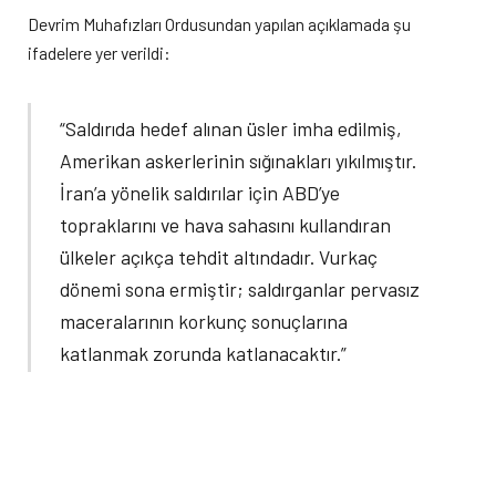
Devrim Muhafızları Ordusundan yapılan açıklamada şu
ifadelere yer verildi:
“Saldırıda hedef alınan üsler imha edilmiş,
Amerikan askerlerinin sığınakları yıkılmıştır.
İran’a yönelik saldırılar için ABD’ye
topraklarını ve hava sahasını kullandıran
ülkeler açıkça tehdit altındadır. Vurkaç
dönemi sona ermiştir; saldırganlar pervasız
maceralarının korkunç sonuçlarına
katlanmak zorunda katlanacaktır.”
Kuveyt ve CENTCOM’dan açıklamalar:
“Havalimanında hasar var”