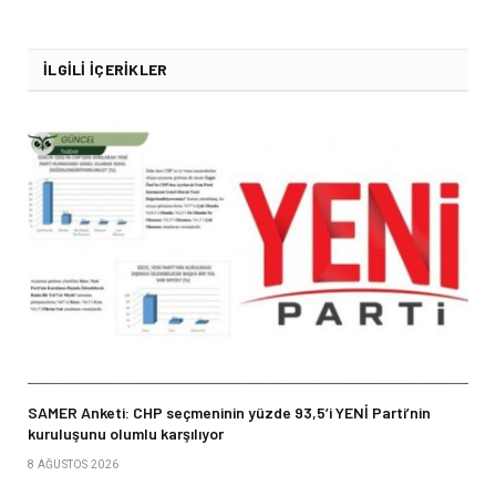
İLGILI İÇERIKLER
SAMER Anketi: CHP seçmeninin yüzde 93,5’i YENİ Parti’nin
kuruluşunu olumlu karşılıyor
8 AĞUSTOS 2026