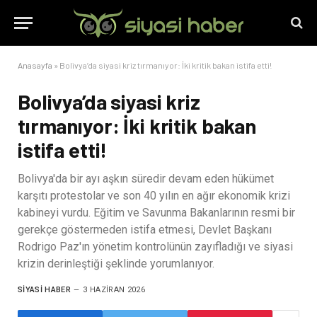
Anasayfa
»
Bolivya’da siyasi kriz tırmanıyor: İki kritik bakan istifa etti!
Bolivya’da siyasi kriz
tırmanıyor: İki kritik bakan
istifa etti!
Bolivya'da bir ayı aşkın süredir devam eden hükümet
karşıtı protestolar ve son 40 yılın en ağır ekonomik krizi
kabineyi vurdu. Eğitim ve Savunma Bakanlarının resmi bir
gerekçe göstermeden istifa etmesi, Devlet Başkanı
Rodrigo Paz'ın yönetim kontrolünün zayıfladığı ve siyasi
krizin derinleştiği şeklinde yorumlanıyor.
SIYASI HABER
3 HAZIRAN 2026