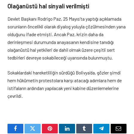
Olağanüstü hal sinyali verilmişti
Devlet Başkanı Rodrigo Paz, 25 Mayıs’ta yaptığı açıklamada
sorunların öncelikli olarak diyalog yoluyla çözülmesinden yana
olduğunu ifade etmişti. Ancak Paz, krizin daha da
derinleşmesi durumunda anayasanın kendisine tanıdığı
olağanüstü hal yetkileri de dahil olmak üzere çeşitli sert
tedbirleri devreye sokabileceği uyarısında bulunmuştu.
Sokaklardaki hareketliliğin sürdüğü Bolivya’da, gözler şimdi
hem hükümetin protestolara karşı atacağı adımlara hem de
istifaların ardından yapılacak yeni kabine düzenlemelerine
çevrildi.
Facebook
Twitter
Pinterest
LinkedIn
Tumblr
Telegram
Email