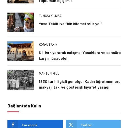
toplumun eşiği mi?
TUNCAY YILMAZ
Yasa Teklifi ve “bin kilometrelik yol”
KORKUT AKIN
Kılı kırk yararak çalışma: Yasaklara ve sansüre
karşı mücadele!
MAHSUNI GÜL
1930 tarihli gizli genelge: Kadın öğretmenlere
makyaj, takı ve gösterişli kıyafet yasağı
Bağlantıda Kalın
Facebook
Twitter