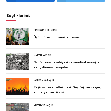
Seçtiklerimiz
ERTUĞRUL KÜRKÇÜ
Üçüncü kutbun yeniden inşası
HAKAN KOÇAK
Sınıfın kayıp asabiyesi ve sendikal arayışlar :
Yapı, dönem, duygular
VOLKAN YARAŞIR
Faşizmin normalleşmesi: Geç faşizm ve geç
emperyalizm ilişkisi
KIVANÇ ELIAÇIK