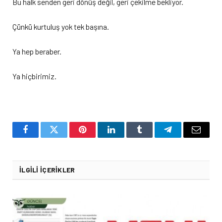
Bu halk senden geri dönüş değil, geri çekilme bekliyor.
Çünkü kurtuluş yok tek başına.
Ya hep beraber.
Ya hiçbirimiz.
Facebook
Twitter
Pinterest
LinkedIn
Tumblr
Telegram
Email
İLGILI İÇERIKLER