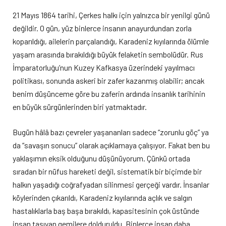
21 Mayıs 1864 tarihi, Çerkes halkı için yalnızca bir yenilgi günü
değildir. O gün, yüz binlerce insanın anayurdundan zorla
koparıldığı, ailelerin parçalandığı, Karadeniz kıyılarında ölümle
yaşam arasında bırakıldığı büyük felaketin sembolüdür. Rus
İmparatorluğu’nun Kuzey Kafkasya üzerindeki yayılmacı
politikası, sonunda askeri bir zafer kazanmış olabilir; ancak
benim düşünceme göre bu zaferin ardında insanlık tarihinin
en büyük sürgünlerinden biri yatmaktadır.
Bugün hâlâ bazı çevreler yaşananları sadece “zorunlu göç” ya
da “savaşın sonucu” olarak açıklamaya çalışıyor. Fakat ben bu
yaklaşımın eksik olduğunu düşünüyorum. Çünkü ortada
sıradan bir nüfus hareketi değil, sistematik bir biçimde bir
halkın yaşadığı coğrafyadan silinmesi gerçeği vardır. İnsanlar
köylerinden çıkarıldı, Karadeniz kıyılarında açlık ve salgın
hastalıklarla baş başa bırakıldı, kapasitesinin çok üstünde
insan taşıyan gemilere dolduruldu. Binlerce insan daha