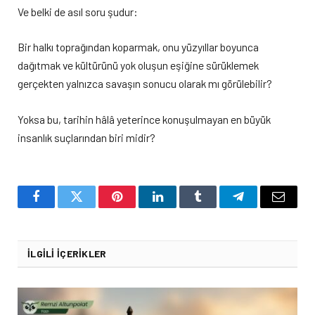
Ve belki de asıl soru şudur:
Bir halkı toprağından koparmak, onu yüzyıllar boyunca
dağıtmak ve kültürünü yok oluşun eşiğine sürüklemek
gerçekten yalnızca savaşın sonucu olarak mı görülebilir?
Yoksa bu, tarihin hâlâ yeterince konuşulmayan en büyük
insanlık suçlarından biri midir?
Facebook
Twitter
Pinterest
LinkedIn
Tumblr
Telegram
Email
İLGILI İÇERIKLER