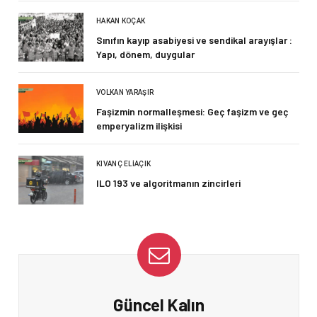
HAKAN KOÇAK
Sınıfın kayıp asabiyesi ve sendikal arayışlar :
Yapı, dönem, duygular
VOLKAN YARAŞIR
Faşizmin normalleşmesi: Geç faşizm ve geç
emperyalizm ilişkisi
KIVANÇ ELIAÇIK
ILO 193 ve algoritmanın zincirleri
Güncel Kalın