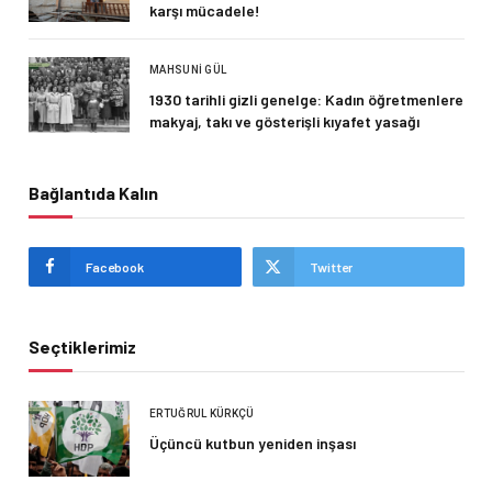
karşı mücadele!
MAHSUNI GÜL
1930 tarihli gizli genelge: Kadın öğretmenlere
makyaj, takı ve gösterişli kıyafet yasağı
Bağlantıda Kalın
Facebook
Twitter
Seçtiklerimiz
ERTUĞRUL KÜRKÇÜ
Üçüncü kutbun yeniden inşası