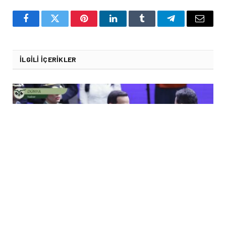
Facebook
Twitter
Pinterest
LinkedIn
Tumblr
Telegram
Email
İLGILI İÇERIKLER
Kolombiya’da devir teslim krizi: Sağcı De la Espriella yemin etti,
Petro görevi devretmedi