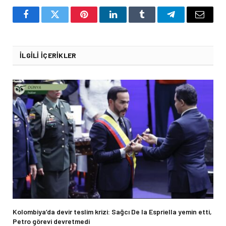
Facebook
Twitter
Pinterest
LinkedIn
Tumblr
Telegram
Email
İLGILI İÇERIKLER
Kolombiya’da devir teslim krizi: Sağcı De la Espriella yemin etti,
Petro görevi devretmedi