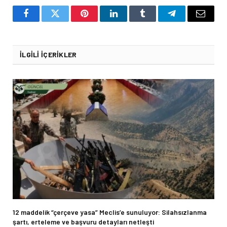
Facebook
Twitter
Pinterest
LinkedIn
Tumblr
Telegram
Email
İLGILI İÇERIKLER
12 maddelik “çerçeve yasa” Meclis’e sunuluyor: Silahsızlanma
şartı, erteleme ve başvuru detayları netleşti