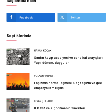
Bağlantıda Kalın
Facebook
Twitter
Seçtiklerimiz
HAKAN KOÇAK
Sınıfın kayıp asabiyesi ve sendikal arayışlar :
Yapı, dönem, duygular
VOLKAN YARAŞIR
Faşizmin normalleşmesi: Geç faşizm ve geç
emperyalizm ilişkisi
KIVANÇ ELIAÇIK
ILO 193 ve algoritmanın zincirleri