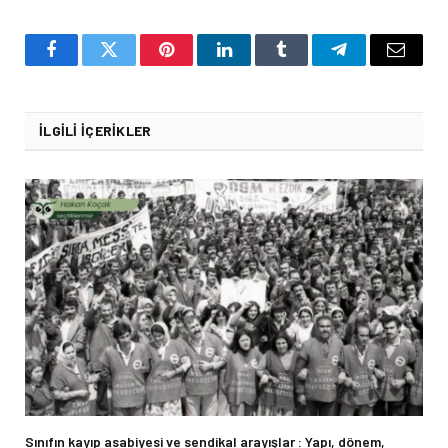
Facebook
Twitter
Pinterest
LinkedIn
Tumblr
Telegram
Email
İLGILI İÇERIKLER
Sınıfın kayıp asabiyesi ve sendikal arayışlar : Yapı, dönem,