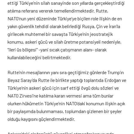
ettiği Türkiye’nin silah sanayinde son yıllarda gerçekleştirdiği
atılıma referans vererek temellendirmektedir. Rutte,
NATO’nun yeni düzeninde Türkiye’ye biçilen role ilişkin de en
yakın güvenlik tehdidi olarak belirlediği Rusya, Çin ve İran’la
girilecek muhtemel bir savaşta Türkiye’nin jeostratejik
konumu, askeri gücü ve silah üretme potansiyeli nedeniyle,
“ileri üs bölgesi” -yani sıcak çatışmanın alanı- olarak
kullanılabileceğini belirtmektedir.
Rutte’nin mesajlarının yanı sıra geçtiğimiz günlerde Trump’ın
Beyaz Saray’da Rutte ile birlikte yaptığı toplantıda Erdoğan ve
Türkiye’nin askeri gücü için sarf ettiği övgü dolu sözleri ve
NATO Zirvesi’ne katılma kararı vermesi ama tüm bunlar
olurken hükümetin Türkiye’nin NATO’daki konumun ilişkin açık
bir paylaşımda bulunmaması, toplumdan gizlenen bir şeyler
olduğu kaygısını güçlendirmektedir.
Ankara’daki olağanüstü güvenlikçi atmosfer konusunda