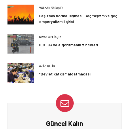
VOLKAN YARAŞIR
Faşizmin normalleşmesi: Geç faşizm ve geç
emperyalizm ilişkisi
KIVANÇ ELIAÇIK
ILO 193 ve algoritmanın zincirleri
AZIZ ÇELIK
“Devlet katkısı” aldatmacası!
Güncel Kalın