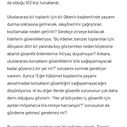
da olduğu 103 kişi tutuklandı.
Uluslararası bir toplantı için bir ülkenin başkentinde yaşamı
durma noktasına getirecek, sıkıyönetimi çağrıştıran
kısıtlamalar neden getirilir? Gerekçe zirveye katılacak
liderlerin güvenlikleriyse, “Bu liderler, benzer toplantılar için
dünyanın dört bir yanında boy gösterirken neden böylesine
abartılı güvenlik önlemlerine ihtiyaç duyulmuyor? Ankara,
uluslararası konukların güvenliklerini bile sağlayamayacak
kadar güvensiz bir yer mi?” sorularını sormak gerekiyor
sanırım. Ayrıca “Eğer hükümet başkentte yaşamı
aksatmadan konukların güvenliğini sağlayamayacağını
düşünüyorsa -ki bu diğer illerde güvenlik sorununun çok daha
derin olduğunu gösterir- “Her yıl bütçeden iç güvenlik için
ayrılan milyarlarca lira nereye harcanıyor?” sorusunun da
gündeme gelmesi gerekmez mi?
Bu sorulara yanıt ararken yeni bir gelişme olarak, Zirve’yi