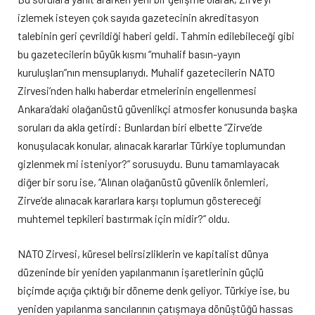
izlemek isteyen çok sayıda gazetecinin akreditasyon
talebinin geri çevrildiği haberi geldi. Tahmin edilebileceği gibi
bu gazetecilerin büyük kısmı “muhalif basın-yayın
kuruluşları”nın mensuplarıydı. Muhalif gazetecilerin NATO
Zirvesi’nden halkı haberdar etmelerinin engellenmesi
Ankara’daki olağanüstü güvenlikçi atmosfer konusunda başka
soruları da akla getirdi: Bunlardan biri elbette “Zirve’de
konuşulacak konular, alınacak kararlar Türkiye toplumundan
gizlenmek mi isteniyor?” sorusuydu. Bunu tamamlayacak
diğer bir soru ise, “Alınan olağanüstü güvenlik önlemleri,
Zirve’de alınacak kararlara karşı toplumun göstereceği
muhtemel tepkileri bastırmak için midir?” oldu.
NATO Zirvesi, küresel belirsizliklerin ve kapitalist dünya
düzeninde bir yeniden yapılanmanın işaretlerinin güçlü
biçimde açığa çıktığı bir döneme denk geliyor. Türkiye ise, bu
yeniden yapılanma sancılarının çatışmaya dönüştüğü hassas