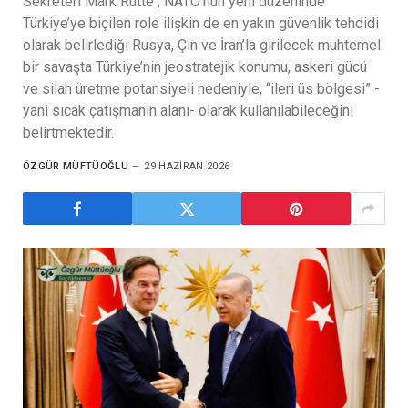
Sekreteri Mark Rutte , NATO’nun yeni düzeninde
Türkiye’ye biçilen role ilişkin de en yakın güvenlik tehdidi
olarak belirlediği Rusya, Çin ve İran’la girilecek muhtemel
bir savaşta Türkiye’nin jeostratejik konumu, askeri gücü
ve silah üretme potansiyeli nedeniyle, “ileri üs bölgesi” -
yani sıcak çatışmanın alanı- olarak kullanılabileceğini
belirtmektedir.
ÖZGÜR MÜFTÜOĞLU
29 HAZIRAN 2026