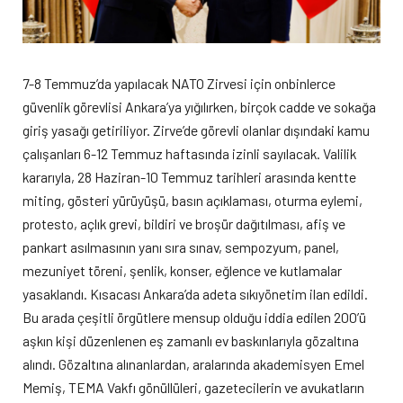
7-8 Temmuz’da yapılacak NATO Zirvesi için onbinlerce
güvenlik görevlisi Ankara’ya yığılırken, birçok cadde ve sokağa
giriş yasağı getiriliyor. Zirve’de görevli olanlar dışındaki kamu
çalışanları 6-12 Temmuz haftasında izinli sayılacak. Valilik
kararıyla, 28 Haziran-10 Temmuz tarihleri arasında kentte
miting, gösteri yürüyüşü, basın açıklaması, oturma eylemi,
protesto, açlık grevi, bildiri ve broşür dağıtılması, afiş ve
pankart asılmasının yanı sıra sınav, sempozyum, panel,
mezuniyet töreni, şenlik, konser, eğlence ve kutlamalar
yasaklandı. Kısacası Ankara’da adeta sıkıyönetim ilan edildi.
Bu arada çeşitli örgütlere mensup olduğu iddia edilen 200’ü
aşkın kişi düzenlenen eş zamanlı ev baskınlarıyla gözaltına
alındı. Gözaltına alınanlardan, aralarında akademisyen Emel
Memiş, TEMA Vakfı gönüllüleri, gazetecilerin ve avukatların