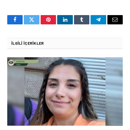
Facebook
Twitter
Pinterest
LinkedIn
Tumblr
Telegram
Email
İLGILI İÇERIKLER