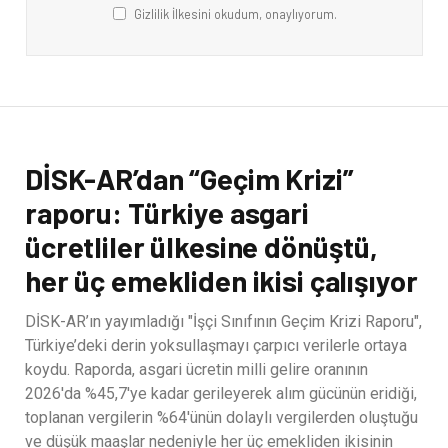
Gizlilik İlkesini okudum, onaylıyorum.
DİSK-AR’dan “Geçim Krizi”
raporu: Türkiye asgari
ücretliler ülkesine dönüştü,
her üç emekliden ikisi çalışıyor
DİSK-AR’ın yayımladığı "İşçi Sınıfının Geçim Krizi Raporu",
Türkiye’deki derin yoksullaşmayı çarpıcı verilerle ortaya
koydu. Raporda, asgari ücretin milli gelire oranının
2026'da %45,7'ye kadar gerileyerek alım gücünün eridiği,
toplanan vergilerin %64'ünün dolaylı vergilerden oluştuğu
ve düşük maaşlar nedeniyle her üç emekliden ikisinin