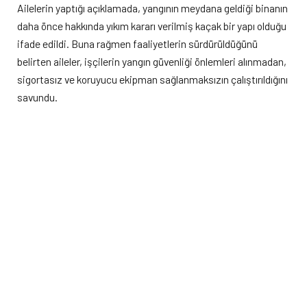
Ailelerin yaptığı açıklamada, yangının meydana geldiği binanın
daha önce hakkında yıkım kararı verilmiş kaçak bir yapı olduğu
ifade edildi. Buna rağmen faaliyetlerin sürdürüldüğünü
belirten aileler, işçilerin yangın güvenliği önlemleri alınmadan,
sigortasız ve koruyucu ekipman sağlanmaksızın çalıştırıldığını
savundu.
Dava sürecine ilişkin değerlendirmelerde bulunan aileler,
ikinci duruşmada üç sanığın tahliye edilmesine tepki
gösterdi. Açıklamada, kaçak yapı hakkında bilgi sahibi olan,
yıkım kararını uygulamayan ve gerekli denetimleri
gerçekleştirmeyen kamu görevlilerinin de sorumluluk
zincirinin parçası olduğu belirtilerek, bu kişilerin henüz sanık
olarak yargılanmamasının kabul edilemez olduğu kaydedildi.
Aileler, sorumluluğun yalnızca patronlarla sınırlandırılmasının
gerçeğin ortaya çıkarılmasını engelleyeceğini savunurken,