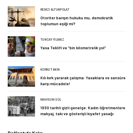
REMZI ALTUNPOLAT
Otoriter barışın hukuku mu, demokratik
toplumun eşiği mi?
TUNCAY YILMAZ
Yasa Teklifi ve “bin kilometrelik yol”
KORKUT AKIN
Kılı kırk yararak çalışma: Yasaklara ve sansüre
karşı mücadele!
MAHSUNI GÜL
1930 tarihli gizli genelge: Kadın öğretmenlere
makyaj, takı ve gösterişli kıyafet yasağı
Bağlantıda Kalın