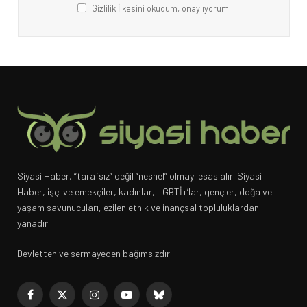
Gizlilik İlkesini okudum, onaylıyorum.
Siyasi Haber, “tarafsız” değil “nesnel” olmayı esas alır. Siyasi
Haber, işçi ve emekçiler, kadınlar, LGBTİ+’lar, gençler, doğa ve
yaşam savunucuları, ezilen etnik ve inançsal topluluklardan
yanadır.
Devletten ve sermayeden bağımsızdır.
Facebook
X
Instagram
YouTube
Bluesky