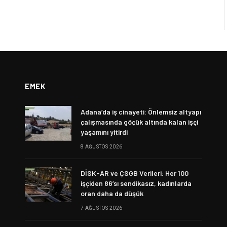
EMEK
Adana’da iş cinayeti: Önlemsiz altyapı
çalışmasında göçük altında kalan işçi
yaşamını yitirdi
8 AĞUSTOS 2026
DİSK-AR ve ÇSGB Verileri: Her 100
işçiden 86’sı sendikasız, kadınlarda
oran daha da düşük
7 AĞUSTOS 2026