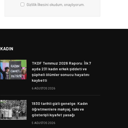
Gizlilik İlkesini okudum, onaylıyorum.
KADIN
TKDF Temmuz 2026 Raporu: İlk 7
ayda 231 kadın erkek şiddeti ve
şüpheli ölümler sonucu hayatını
kaybetti
6 AĞUSTOS 2026
1930 tarihli gizli genelge: Kadın
öğretmenlere makyaj, takı ve
gösterişli kıyafet yasağı
5 AĞUSTOS 2026