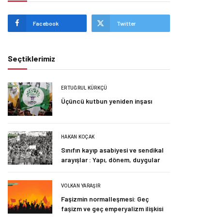
Facebook
Twitter
Seçtiklerimiz
ERTUĞRUL KÜRKÇÜ
Üçüncü kutbun yeniden inşası
HAKAN KOÇAK
Sınıfın kayıp asabiyesi ve sendikal
arayışlar : Yapı, dönem, duygular
VOLKAN YARAŞIR
Faşizmin normalleşmesi: Geç
faşizm ve geç emperyalizm ilişkisi