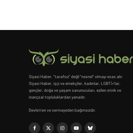
Siyasi Haber, “tarafsız” değil “nesnel” olmayı esas alır.
Siyasi Haber, işçi ve emekçiler, kadınlar, LGBTİ+’lar,
gençler, doğa ve yaşam savunucuları, ezilen etnik ve
inançsal topluluklardan yanadır.
Devletten ve sermayeden bağımsızdır.
Facebook
X
Instagram
YouTube
Bluesky