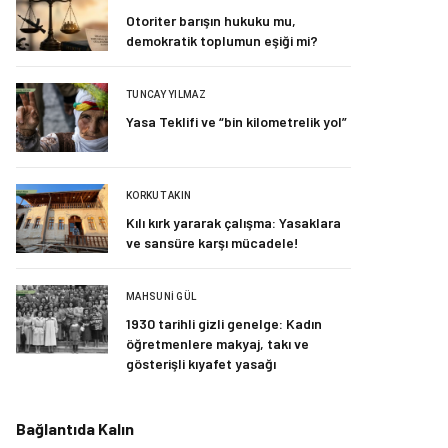
Otoriter barışın hukuku mu,
demokratik toplumun eşiği mi?
TUNCAY YILMAZ
Yasa Teklifi ve “bin kilometrelik yol”
KORKUT AKIN
Kılı kırk yararak çalışma: Yasaklara
ve sansüre karşı mücadele!
MAHSUNI GÜL
1930 tarihli gizli genelge: Kadın
öğretmenlere makyaj, takı ve
gösterişli kıyafet yasağı
Bağlantıda Kalın