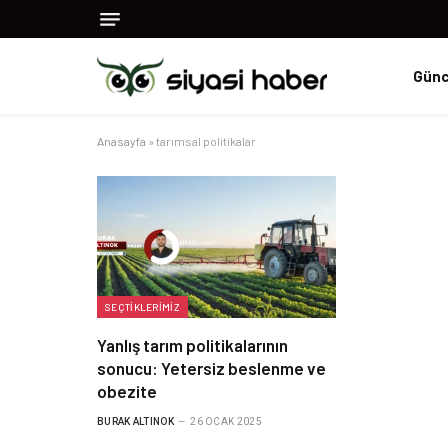
Günc
Anasayfa
»
tarımsal politikalar
SEÇTIKLERIMIZ
Yanlış tarım politikalarının
sonucu: Yetersiz beslenme ve
obezite
BURAK ALTINOK
26 OCAK 2025