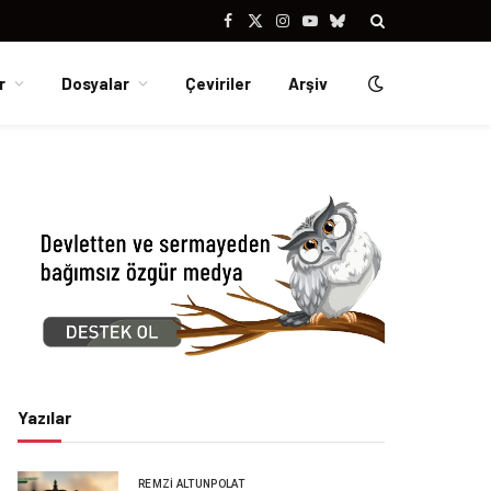
Facebook
X
Instagram
YouTube
Bluesky
(Twitter)
r
Dosyalar
Çeviriler
Arşiv
Yazılar
REMZI ALTUNPOLAT