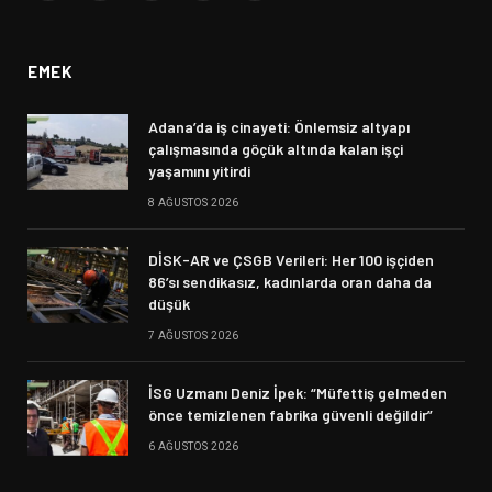
(Twitter)
EMEK
Adana’da iş cinayeti: Önlemsiz altyapı
çalışmasında göçük altında kalan işçi
yaşamını yitirdi
8 AĞUSTOS 2026
DİSK-AR ve ÇSGB Verileri: Her 100 işçiden
86’sı sendikasız, kadınlarda oran daha da
düşük
7 AĞUSTOS 2026
İSG Uzmanı Deniz İpek: “Müfettiş gelmeden
önce temizlenen fabrika güvenli değildir”
6 AĞUSTOS 2026