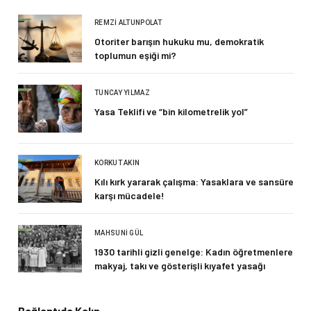
REMZI ALTUNPOLAT
Otoriter barışın hukuku mu, demokratik
toplumun eşiği mi?
TUNCAY YILMAZ
Yasa Teklifi ve “bin kilometrelik yol”
KORKUT AKIN
Kılı kırk yararak çalışma: Yasaklara ve sansüre
karşı mücadele!
MAHSUNI GÜL
1930 tarihli gizli genelge: Kadın öğretmenlere
makyaj, takı ve gösterişli kıyafet yasağı
Bağlantıda Kalın