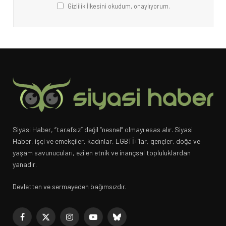
Gizlilik İlkesini okudum, onaylıyorum.
Siyasi Haber, “tarafsız” değil “nesnel” olmayı esas alır. Siyasi
Haber, işçi ve emekçiler, kadınlar, LGBTİ+’lar, gençler, doğa ve
yaşam savunucuları, ezilen etnik ve inançsal topluluklardan
yanadır.
Devletten ve sermayeden bağımsızdır.
Facebook
X
Instagram
YouTube
Bluesky