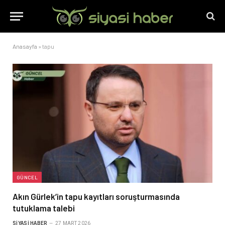
Anasayfa
»
tapu
GÜNCEL
Akın Gürlek’in tapu kayıtları soruşturmasında
tutuklama talebi
SIYASI HABER
27 MART 2026