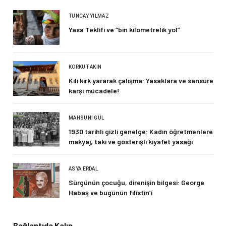
TUNCAY YILMAZ
Yasa Teklifi ve “bin kilometrelik yol”
KORKUT AKIN
Kılı kırk yararak çalışma: Yasaklara ve sansüre
karşı mücadele!
MAHSUNI GÜL
1930 tarihli gizli genelge: Kadın öğretmenlere
makyaj, takı ve gösterişli kıyafet yasağı
ASYA ERDAL
Sürgünün çocuğu, direnişin bilgesi: George
Habaş ve bugünün filistin’i
Bağlantıda Kalın