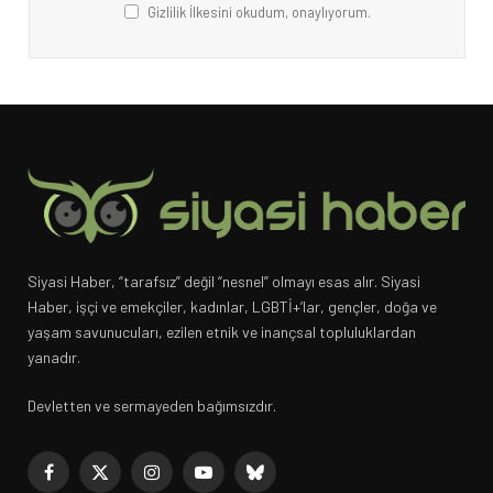
Gizlilik İlkesini okudum, onaylıyorum.
Siyasi Haber, “tarafsız” değil “nesnel” olmayı esas alır. Siyasi
Haber, işçi ve emekçiler, kadınlar, LGBTİ+’lar, gençler, doğa ve
yaşam savunucuları, ezilen etnik ve inançsal topluluklardan
yanadır.
Devletten ve sermayeden bağımsızdır.
Facebook
X
Instagram
YouTube
Bluesky