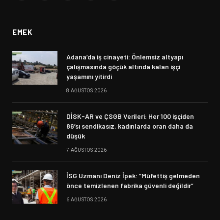
(Twitter)
EMEK
Adana’da iş cinayeti: Önlemsiz altyapı
çalışmasında göçük altında kalan işçi
yaşamını yitirdi
8 AĞUSTOS 2026
DİSK-AR ve ÇSGB Verileri: Her 100 işçiden
86’sı sendikasız, kadınlarda oran daha da
düşük
7 AĞUSTOS 2026
İSG Uzmanı Deniz İpek: “Müfettiş gelmeden
önce temizlenen fabrika güvenli değildir”
6 AĞUSTOS 2026