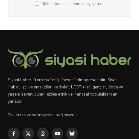
Gizlilik İlkesini okudum, onaylıyorum.
Siyasi Haber, “tarafsız” değil “nesnel” olmayı esas alır. Siyasi
Haber, işçi ve emekçiler, kadınlar, LGBTİ+’lar, gençler, doğa ve
yaşam savunucuları, ezilen etnik ve inançsal topluluklardan
yanadır.
Devletten ve sermayeden bağımsızdır.
Facebook
X
Instagram
YouTube
Bluesky