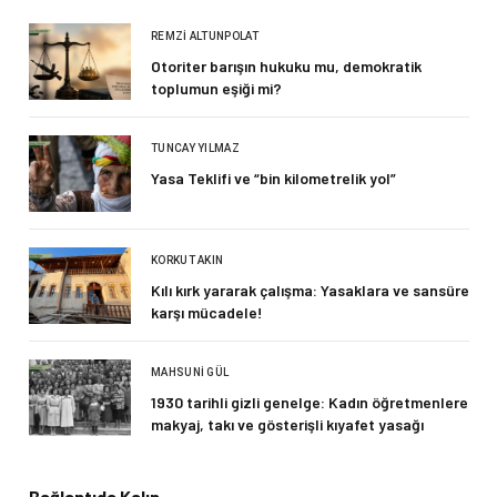
REMZI ALTUNPOLAT
Otoriter barışın hukuku mu, demokratik
toplumun eşiği mi?
TUNCAY YILMAZ
Yasa Teklifi ve “bin kilometrelik yol”
KORKUT AKIN
Kılı kırk yararak çalışma: Yasaklara ve sansüre
karşı mücadele!
MAHSUNI GÜL
1930 tarihli gizli genelge: Kadın öğretmenlere
makyaj, takı ve gösterişli kıyafet yasağı
Bağlantıda Kalın