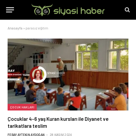
Anasayfa
»
parasız eğitim
ÇOCUK HAKLARI
Çocuklar 4-6 yaş Kuran kursları ile Diyanet ve
tarikatlara teslim
FERAY AYTEKIN AYDOĞAN
28 KASIM 2024