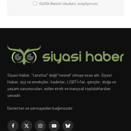
Gizlilik İlkesini okudum, onaylıyorum.
Siyasi Haber, “tarafsız” değil “nesnel” olmayı esas alır. Siyasi
Haber, işçi ve emekçiler, kadınlar, LGBTİ+’lar, gençler, doğa ve
yaşam savunucuları, ezilen etnik ve inançsal topluluklardan
yanadır.
Devletten ve sermayeden bağımsızdır.
Facebook
X
Instagram
YouTube
Bluesky