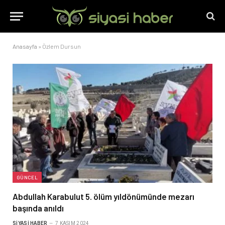
Anasayfa
»
Özlem Dursun
GÜNCEL
Abdullah Karabulut 5. ölüm yıldönümünde mezarı
başında anıldı
SIYASI HABER
7 KASIM 2024