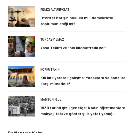
REMZI ALTUNPOLAT
Otoriter barışın hukuku mu, demokratik
toplumun eşiği mi?
TUNCAY YILMAZ
Yasa Teklifi ve “bin kilometrelik yol”
KORKUT AKIN
Kılı kırk yararak çalışma: Yasaklara ve sansüre
karşı mücadele!
MAHSUNI GÜL
1930 tarihli gizli genelge: Kadın öğretmenlere
makyaj, takı ve gösterişli kıyafet yasağı
Bağlantıda Kalın