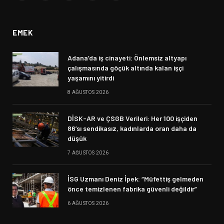
(Twitter)
EMEK
Adana’da iş cinayeti: Önlemsiz altyapı
çalışmasında göçük altında kalan işçi
yaşamını yitirdi
8 AĞUSTOS 2026
DİSK-AR ve ÇSGB Verileri: Her 100 işçiden
86’sı sendikasız, kadınlarda oran daha da
düşük
7 AĞUSTOS 2026
İSG Uzmanı Deniz İpek: “Müfettiş gelmeden
önce temizlenen fabrika güvenli değildir”
6 AĞUSTOS 2026