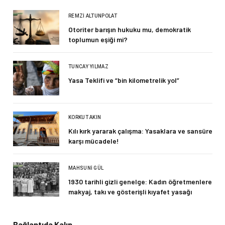
REMZI ALTUNPOLAT
Otoriter barışın hukuku mu, demokratik
toplumun eşiği mi?
TUNCAY YILMAZ
Yasa Teklifi ve “bin kilometrelik yol”
KORKUT AKIN
Kılı kırk yararak çalışma: Yasaklara ve sansüre
karşı mücadele!
MAHSUNI GÜL
1930 tarihli gizli genelge: Kadın öğretmenlere
makyaj, takı ve gösterişli kıyafet yasağı
Bağlantıda Kalın