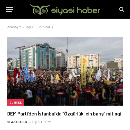
Anasayfa
»
Özgürlük için barış
GÜNCEL
DEM Parti’den İstanbul’da “Özgürlük için barış” mitingi
SIYASI HABER
2 ŞUBAT 2025