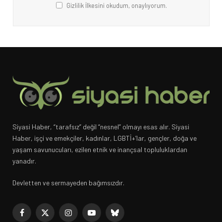
Gizlilik İlkesini okudum, onaylıyorum.
Siyasi Haber, “tarafsız” değil “nesnel” olmayı esas alır. Siyasi
Haber, işçi ve emekçiler, kadınlar, LGBTİ+’lar, gençler, doğa ve
yaşam savunucuları, ezilen etnik ve inançsal topluluklardan
yanadır.
Devletten ve sermayeden bağımsızdır.
Facebook
X
Instagram
YouTube
Bluesky