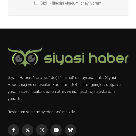
Gizlilik İlkesini okudum, onaylıyorum.
Siyasi Haber, “tarafsız” değil “nesnel” olmayı esas alır. Siyasi
Haber, işçi ve emekçiler, kadınlar, LGBTİ+’lar, gençler, doğa ve
yaşam savunucuları, ezilen etnik ve inançsal topluluklardan
yanadır.
Devletten ve sermayeden bağımsızdır.
Facebook
X
Instagram
YouTube
Bluesky