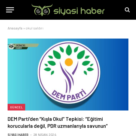
Anasayfa
»
okul saldırı
GÜNCEL
DEM Parti’den “Kışla Okul” Tepkisi: “Eğitimi
korucularla değil, PDR uzmanlarıyla savunun”
SIYASI HABER
28 NISAN 2026