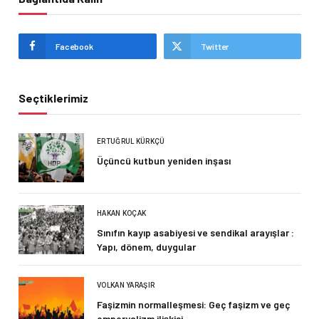
Facebook
Twitter
Seçtiklerimiz
ERTUĞRUL KÜRKÇÜ
Üçüncü kutbun yeniden inşası
HAKAN KOÇAK
Sınıfın kayıp asabiyesi ve sendikal arayışlar :
Yapı, dönem, duygular
VOLKAN YARAŞIR
Faşizmin normalleşmesi: Geç faşizm ve geç
emperyalizm ilişkisi