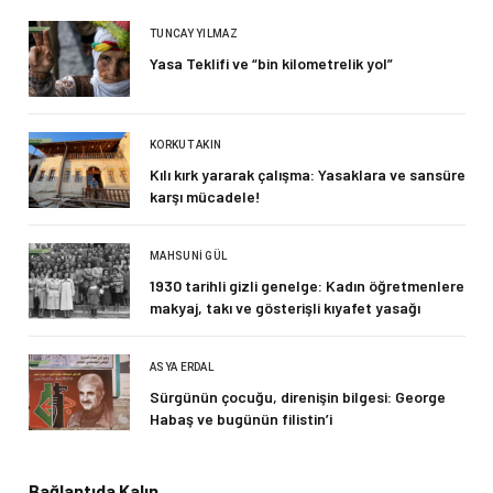
TUNCAY YILMAZ
Yasa Teklifi ve “bin kilometrelik yol”
KORKUT AKIN
Kılı kırk yararak çalışma: Yasaklara ve sansüre
karşı mücadele!
MAHSUNI GÜL
1930 tarihli gizli genelge: Kadın öğretmenlere
makyaj, takı ve gösterişli kıyafet yasağı
ASYA ERDAL
Sürgünün çocuğu, direnişin bilgesi: George
Habaş ve bugünün filistin’i
Bağlantıda Kalın