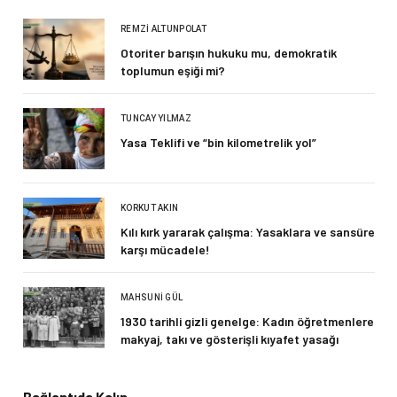
REMZI ALTUNPOLAT
Otoriter barışın hukuku mu, demokratik
toplumun eşiği mi?
TUNCAY YILMAZ
Yasa Teklifi ve “bin kilometrelik yol”
KORKUT AKIN
Kılı kırk yararak çalışma: Yasaklara ve sansüre
karşı mücadele!
MAHSUNI GÜL
1930 tarihli gizli genelge: Kadın öğretmenlere
makyaj, takı ve gösterişli kıyafet yasağı
Bağlantıda Kalın