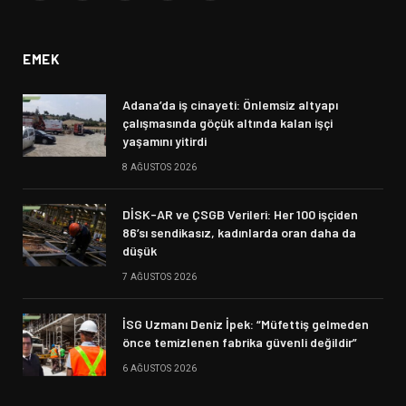
(Twitter)
EMEK
Adana’da iş cinayeti: Önlemsiz altyapı
çalışmasında göçük altında kalan işçi
yaşamını yitirdi
8 AĞUSTOS 2026
DİSK-AR ve ÇSGB Verileri: Her 100 işçiden
86’sı sendikasız, kadınlarda oran daha da
düşük
7 AĞUSTOS 2026
İSG Uzmanı Deniz İpek: “Müfettiş gelmeden
önce temizlenen fabrika güvenli değildir”
6 AĞUSTOS 2026