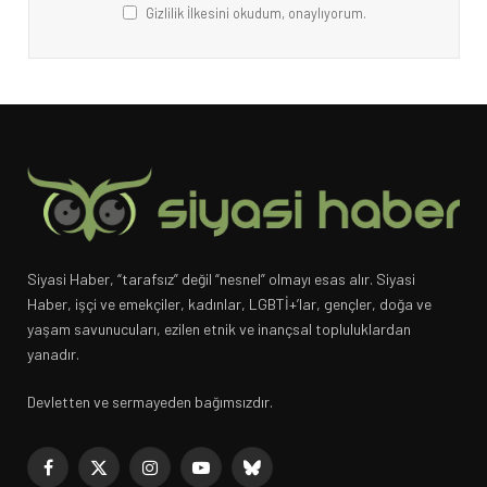
Gizlilik İlkesini okudum, onaylıyorum.
Siyasi Haber, “tarafsız” değil “nesnel” olmayı esas alır. Siyasi
Haber, işçi ve emekçiler, kadınlar, LGBTİ+’lar, gençler, doğa ve
yaşam savunucuları, ezilen etnik ve inançsal topluluklardan
yanadır.
Devletten ve sermayeden bağımsızdır.
Facebook
X
Instagram
YouTube
Bluesky