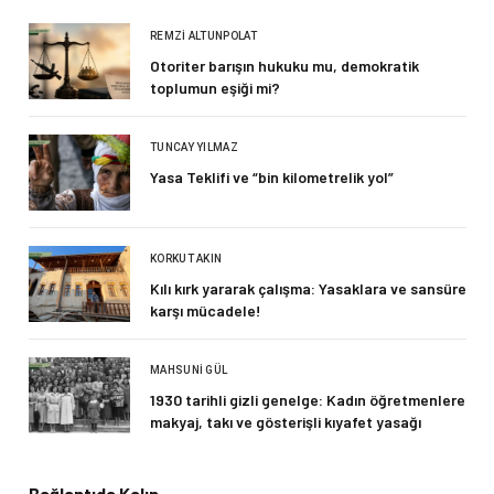
REMZI ALTUNPOLAT
Otoriter barışın hukuku mu, demokratik
toplumun eşiği mi?
TUNCAY YILMAZ
Yasa Teklifi ve “bin kilometrelik yol”
KORKUT AKIN
Kılı kırk yararak çalışma: Yasaklara ve sansüre
karşı mücadele!
MAHSUNI GÜL
1930 tarihli gizli genelge: Kadın öğretmenlere
makyaj, takı ve gösterişli kıyafet yasağı
Bağlantıda Kalın