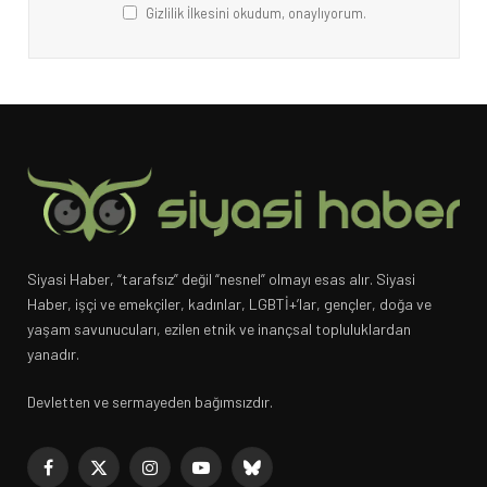
Gizlilik İlkesini okudum, onaylıyorum.
Siyasi Haber, “tarafsız” değil “nesnel” olmayı esas alır. Siyasi
Haber, işçi ve emekçiler, kadınlar, LGBTİ+’lar, gençler, doğa ve
yaşam savunucuları, ezilen etnik ve inançsal topluluklardan
yanadır.
Devletten ve sermayeden bağımsızdır.
Facebook
X
Instagram
YouTube
Bluesky