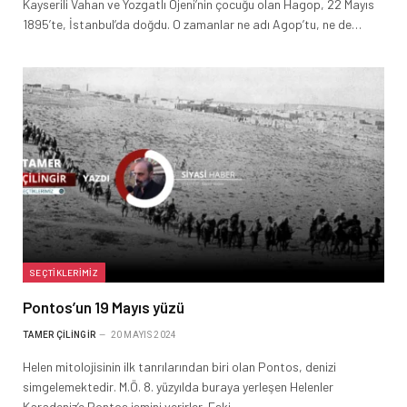
Kayserili Vahan ve Yozgatlı Öjeni’nin çocuğu olan Hagop, 22 Mayıs
1895’te, İstanbul’da doğdu. O zamanlar ne adı Agop’tu, ne de…
SEÇTIKLERIMIZ
Pontos’un 19 Mayıs yüzü
TAMER ÇILINGIR
20 MAYIS 2024
Helen mitolojisinin ilk tanrılarından biri olan Pontos, denizi
simgelemektedir. M.Ö. 8. yüzyılda buraya yerleşen Helenler
Karadeniz’e Pontos ismini verirler. Eski…