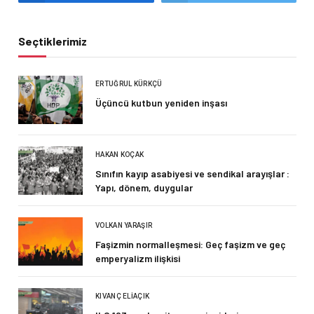
Seçtiklerimiz
ERTUĞRUL KÜRKÇÜ
Üçüncü kutbun yeniden inşası
HAKAN KOÇAK
Sınıfın kayıp asabiyesi ve sendikal arayışlar :
Yapı, dönem, duygular
VOLKAN YARAŞIR
Faşizmin normalleşmesi: Geç faşizm ve geç
emperyalizm ilişkisi
KIVANÇ ELIAÇIK