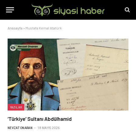
Anasayfa
»
Mustafa Kemal Atatürk
YAZILAR
‘Türkiye’ Sultanı Abdülhamid
NEVZAT ONARAN
18 MAYIS 2026