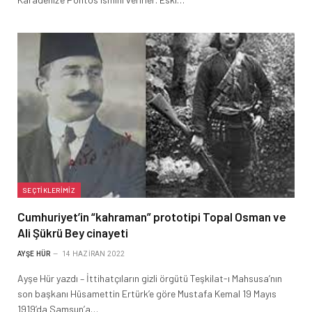
SEÇTIKLERIMIZ
Cumhuriyet’in “kahraman” prototipi Topal Osman ve
Ali Şükrü Bey cinayeti
AYŞE HÜR
14 HAZIRAN 2022
Ayşe Hür yazdı – İttihatçıların gizli örgütü Teşkilat-ı Mahsusa’nın
son başkanı Hüsamettin Ertürk’e göre Mustafa Kemal 19 Mayıs
1919’da Samsun’a…