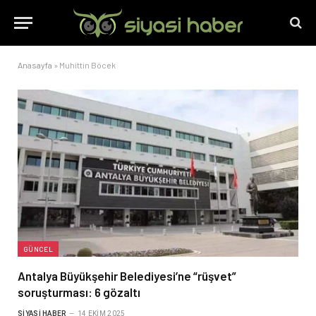
Anasayfa
»
Muhittin Böcek
GÜNCEL
Antalya Büyükşehir Belediyesi’ne “rüşvet”
soruşturması: 6 gözaltı
SIYASI HABER
14 EKIM 2025