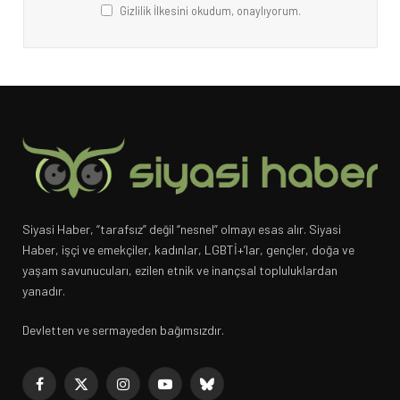
Gizlilik İlkesini okudum, onaylıyorum.
Siyasi Haber, “tarafsız” değil “nesnel” olmayı esas alır. Siyasi
Haber, işçi ve emekçiler, kadınlar, LGBTİ+’lar, gençler, doğa ve
yaşam savunucuları, ezilen etnik ve inançsal topluluklardan
yanadır.
Devletten ve sermayeden bağımsızdır.
Facebook
X
Instagram
YouTube
Bluesky