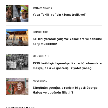
TUNCAY YILMAZ
Yasa Teklifi ve “bin kilometrelik yol”
KORKUT AKIN
Kılı kırk yararak çalışma: Yasaklara ve sansüre
karşı mücadele!
MAHSUNI GÜL
1930 tarihli gizli genelge: Kadın öğretmenlere
makyaj, takı ve gösterişli kıyafet yasağı
ASYA ERDAL
Sürgünün çocuğu, direnişin bilgesi: George
Habaş ve bugünün filistin’i
Bağlantıda Kalın