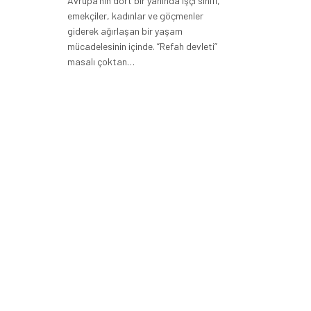
Avrupa’nın dört bir yanında işçi sınıfı,
emekçiler, kadınlar ve göçmenler
giderek ağırlaşan bir yaşam
mücadelesinin içinde. “Refah devleti”
masalı çoktan…