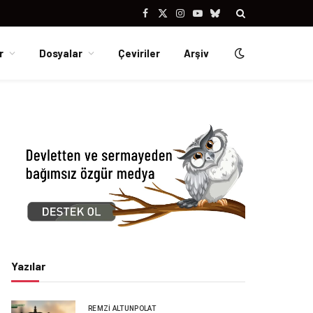
Facebook
X
Instagram
YouTube
Bluesky
(Twitter)
r
Dosyalar
Çeviriler
Arşiv
Yazılar
REMZI ALTUNPOLAT