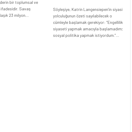
 derin bir toplumsal ve
n ifadesidir. Savaş
Söyleşiye, Katrin Langensiepen’in siyasi
laşık 23 milyon…
yolculuğunun özeti sayılabilecek o
cümleyle başlamak gerekiyor: “Engellilik
siyaseti yapmak amacıyla başlamadım;
sosyal politika yapmak istiyordum.”…