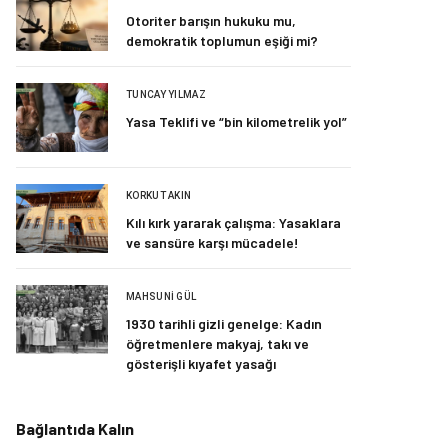
Otoriter barışın hukuku mu,
demokratik toplumun eşiği mi?
TUNCAY YILMAZ
Yasa Teklifi ve “bin kilometrelik yol”
KORKUT AKIN
Kılı kırk yararak çalışma: Yasaklara
ve sansüre karşı mücadele!
MAHSUNI GÜL
1930 tarihli gizli genelge: Kadın
öğretmenlere makyaj, takı ve
gösterişli kıyafet yasağı
Bağlantıda Kalın