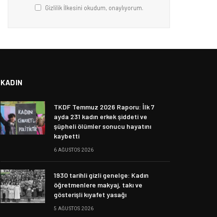
Gizlilik İlkesini okudum, onaylıyorum.
KADIN
TKDF Temmuz 2026 Raporu: İlk 7
ayda 231 kadın erkek şiddeti ve
şüpheli ölümler sonucu hayatını
kaybetti
6 AĞUSTOS 2026
1930 tarihli gizli genelge: Kadın
öğretmenlere makyaj, takı ve
gösterişli kıyafet yasağı
5 AĞUSTOS 2026