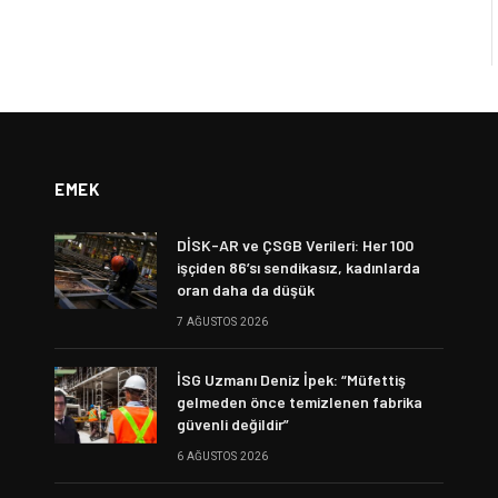
EMEK
DİSK-AR ve ÇSGB Verileri: Her 100
işçiden 86’sı sendikasız, kadınlarda
oran daha da düşük
7 AĞUSTOS 2026
İSG Uzmanı Deniz İpek: “Müfettiş
gelmeden önce temizlenen fabrika
güvenli değildir”
6 AĞUSTOS 2026