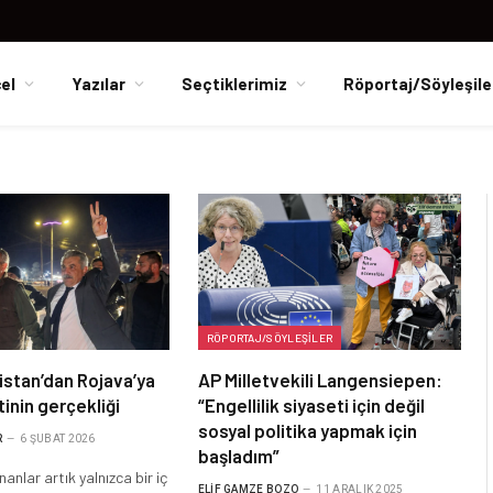
el
Yazılar
Seçtiklerimiz
Röportaj/Söyleşile
RÖPORTAJ/SÖYLEŞILER
istan’dan Rojava’ya
AP Milletvekili Langensiepen:
tinin gerçekliği
“Engellilik siyaseti için değil
sosyal politika yapmak için
R
6 ŞUBAT 2026
başladım”
anlar artık yalnızca bir iç
ELIF GAMZE BOZO
11 ARALIK 2025