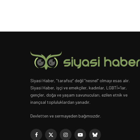
Siyasi Haber, “tarafsız” değil “nesnel” olmayı esas alır.
Siyasi Haber, işçi ve emekçiler, kadınlar, LGBTİ+’lar,
gençler, doğa ve yaşam savunucuları, ezilen etnik ve
inançsal topluluklardan yanadır.
Devletten ve sermayeden bağımsızdır.
Facebook
X
Instagram
YouTube
Bluesky