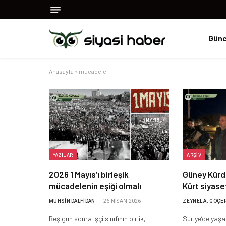
Günc
Anasayfa
»
mücadele
YAZILAR
ARŞIV
2026 1 Mayıs’ı birleşik
Güney Kürd
mücadelenin eşiği olmalı
Kürt siyase
MUHSIN DALFIDAN
26 NISAN 2026
ZEYNEL A. GÖÇE
Beş gün sonra işçi sınıfının birlik,
Suriye’de yaşan