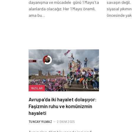
dayanışma ve mücadele günü 1 Mayıs’ta
savaşın değil,
alanlarda olacağız. Her 1 Mayıs önemli,
siyasal yıkımı
ama bu…
öncesinde yak
YAZILAR
Avrupa’da iki hayalet dolaşıyor:
Faşizmin ruhu ve komünizmin
hayaleti
TUNCAY YILMAZ
2 EKIM 2025