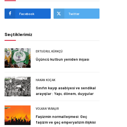
Facebook
Twitter
Seçtiklerimiz
ERTUĞRUL KÜRKÇÜ
Üçüncü kutbun yeniden inşası
HAKAN KOÇAK
Sınıfın kayıp asabiyesi ve sendikal
arayışlar : Yapı, dönem, duygular
VOLKAN YARAŞIR
Faşizmin normalleşmesi: Geç
faşizm ve geç emperyalizm ilişkisi