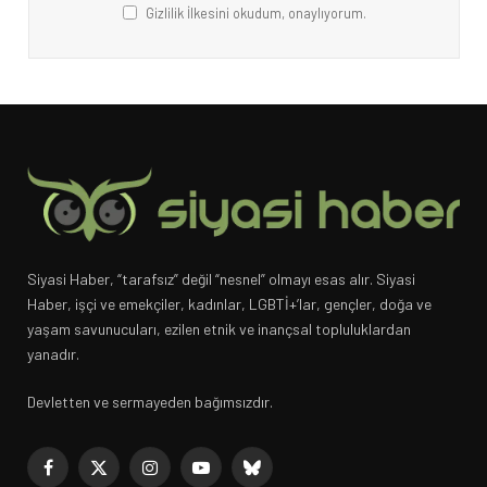
Gizlilik İlkesini okudum, onaylıyorum.
Siyasi Haber, “tarafsız” değil “nesnel” olmayı esas alır. Siyasi
Haber, işçi ve emekçiler, kadınlar, LGBTİ+’lar, gençler, doğa ve
yaşam savunucuları, ezilen etnik ve inançsal topluluklardan
yanadır.
Devletten ve sermayeden bağımsızdır.
Facebook
X
Instagram
YouTube
Bluesky