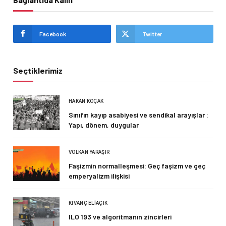
Facebook
Twitter
Seçtiklerimiz
HAKAN KOÇAK
Sınıfın kayıp asabiyesi ve sendikal arayışlar :
Yapı, dönem, duygular
VOLKAN YARAŞIR
Faşizmin normalleşmesi: Geç faşizm ve geç
emperyalizm ilişkisi
KIVANÇ ELIAÇIK
ILO 193 ve algoritmanın zincirleri