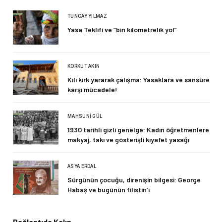
TUNCAY YILMAZ
Yasa Teklifi ve “bin kilometrelik yol”
KORKUT AKIN
Kılı kırk yararak çalışma: Yasaklara ve sansüre
karşı mücadele!
MAHSUNI GÜL
1930 tarihli gizli genelge: Kadın öğretmenlere
makyaj, takı ve gösterişli kıyafet yasağı
ASYA ERDAL
Sürgünün çocuğu, direnişin bilgesi: George
Habaş ve bugünün filistin’i
Bağlantıda Kalın