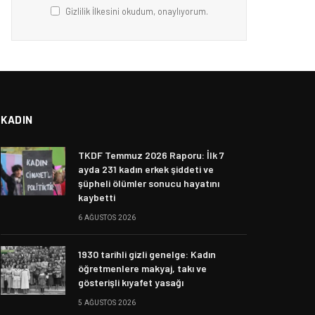
Gizlilik İlkesini okudum, onaylıyorum.
KADIN
TKDF Temmuz 2026 Raporu: İlk 7
ayda 231 kadın erkek şiddeti ve
şüpheli ölümler sonucu hayatını
kaybetti
6 AĞUSTOS 2026
1930 tarihli gizli genelge: Kadın
öğretmenlere makyaj, takı ve
gösterişli kıyafet yasağı
5 AĞUSTOS 2026