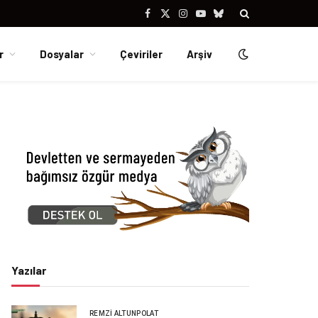
Facebook
X
Instagram
YouTube
Bluesky
(Twitter)
r
Dosyalar
Çeviriler
Arşiv
Yazılar
REMZI ALTUNPOLAT