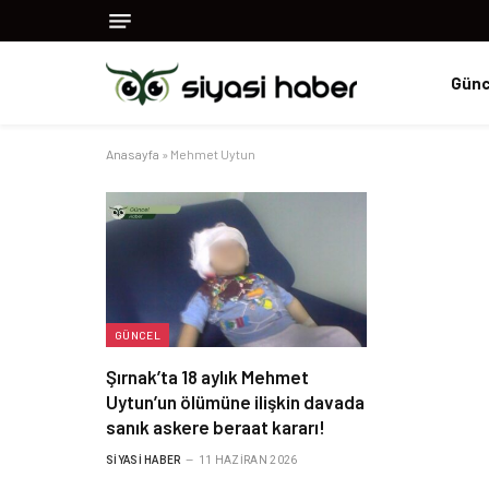
Günc
Anasayfa
»
Mehmet Uytun
GÜNCEL
Şırnak’ta 18 aylık Mehmet
Uytun’un ölümüne ilişkin davada
sanık askere beraat kararı!
SIYASI HABER
11 HAZIRAN 2026