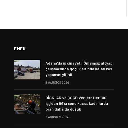
EMEK
Adana’da iş cinayeti: Önlemsiz altyapı
çalışmasında göçük altında kalan işçi
yaşamını yitirdi
8 AĞUSTOS 2026
DİSK-AR ve ÇSGB Verileri: Her 100
işçiden 86’sı sendikasız, kadınlarda
oran daha da düşük
7 AĞUSTOS 2026