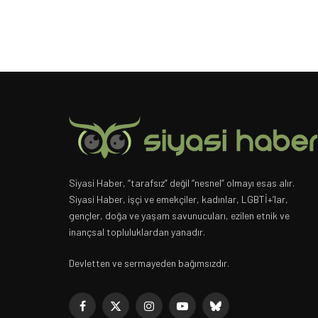
Siyasi Haber, “tarafsız” değil “nesnel” olmayı esas alır.
Siyasi Haber, işçi ve emekçiler, kadınlar, LGBTİ+’lar,
gençler, doğa ve yaşam savunucuları, ezilen etnik ve
inançsal topluluklardan yanadır.
Devletten ve sermayeden bağımsızdır.
Facebook
X
Instagram
YouTube
Bluesky