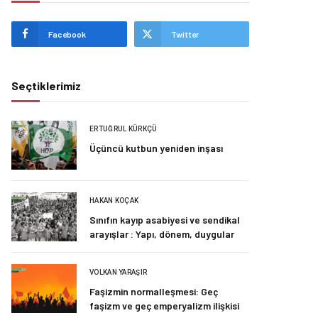
Facebook
Twitter
Seçtiklerimiz
ERTUĞRUL KÜRKÇÜ
Üçüncü kutbun yeniden inşası
HAKAN KOÇAK
Sınıfın kayıp asabiyesi ve sendikal
arayışlar : Yapı, dönem, duygular
VOLKAN YARAŞIR
Faşizmin normalleşmesi: Geç
faşizm ve geç emperyalizm ilişkisi