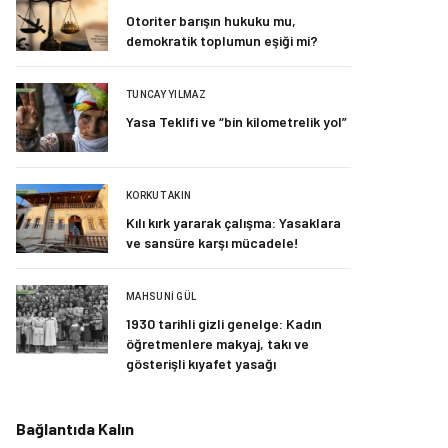
Otoriter barışın hukuku mu,
demokratik toplumun eşiği mi?
TUNCAY YILMAZ
Yasa Teklifi ve “bin kilometrelik yol”
KORKUT AKIN
Kılı kırk yararak çalışma: Yasaklara
ve sansüre karşı mücadele!
MAHSUNI GÜL
1930 tarihli gizli genelge: Kadın
öğretmenlere makyaj, takı ve
gösterişli kıyafet yasağı
Bağlantıda Kalın