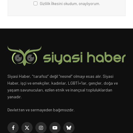
Gizlilik İlkesini okudum, onaylıyorum.
Siyasi Haber, “tarafsız” değil “nesnel” olmayı esas alır. Siyasi
Haber, işçi ve emekçiler, kadınlar, LGBTİ+’lar, gençler, doğa ve
yaşam savunucuları, ezilen etnik ve inançsal topluluklardan
yanadır.
Devletten ve sermayeden bağımsızdır.
Facebook
X
Instagram
YouTube
Bluesky