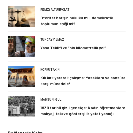
REMZI ALTUNPOLAT
Otoriter barışın hukuku mu, demokratik
toplumun eşiği mi?
TUNCAY YILMAZ
Yasa Teklifi ve “bin kilometrelik yol”
KORKUT AKIN
Kılı kırk yararak çalışma: Yasaklara ve sansüre
karşı mücadele!
MAHSUNI GÜL
1930 tarihli gizli genelge: Kadın öğretmenlere
makyaj, takı ve gösterişli kıyafet yasağı
Bağlantıda Kalın