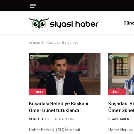
Günc
Anasayfa
»
Kuşadası Belediyesi
GÜNCEL
GÜNCEL
Kuşadası Belediye Başkanı
Kuşadası B
Ömer Günel tutuklandı
Ömer Günel 
SIYASI HABER
16 MART 2026
SIYASI HABER
Haber Merkezi, (SH) İstanbul
Haber Merkezi,