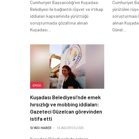
Cumhuriyet Başsavcılığı’nın Kuşadası
Cumhuriyet Ba
Belediyesi ile bağlantılı rüşvet ve irtikap
yürütülen rüşv
iddiaları kapsamında yürüttüğü
soruşturması
soruşturmada gözaltına alınan
alınan Kuşada
Kuşadası…
Günel…
EMEK
Kuşadası Belediyesi’nde emek
hırsızlığı ve mobbing iddiaları:
Gazeteci Güzelcan görevinden
istifa etti
SIYASI HABER
16 AĞUSTOS 2025
Kuşadası Belediyesi’nde çalışan