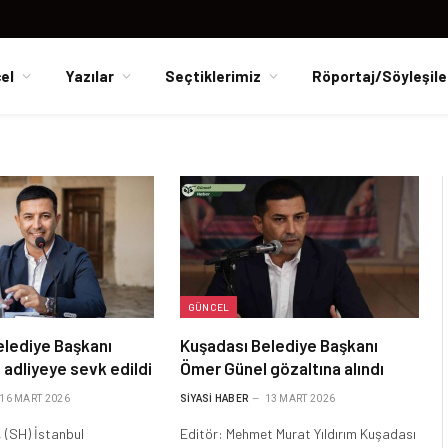
el
Yazılar
Seçtiklerimiz
Röportaj/Söyleşile
GÜNCEL
elediye Başkanı
Kuşadası Belediye Başkanı
adliyeye sevk edildi
Ömer Günel gözaltına alındı
16 MART 2026
SIYASI HABER
13 MART 2026
 (SH) İstanbul
Editör: Mehmet Murat Yıldırım Kuşadası