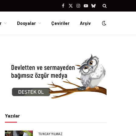
Facebook
X
Instagram
YouTube
Bluesky
(Twitter)
r
Dosyalar
Çeviriler
Arşiv
Yazılar
TUNCAY YILMAZ