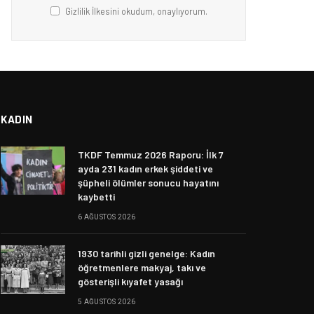
Gizlilik İlkesini okudum, onaylıyorum.
KADIN
TKDF Temmuz 2026 Raporu: İlk 7
ayda 231 kadın erkek şiddeti ve
şüpheli ölümler sonucu hayatını
kaybetti
6 AĞUSTOS 2026
1930 tarihli gizli genelge: Kadın
öğretmenlere makyaj, takı ve
gösterişli kıyafet yasağı
5 AĞUSTOS 2026