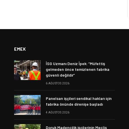
EMEK
İSG Uzmanı Deniz İpek: “Müfettiş
gelmeden önce temizlenen fabrika
güvenli değildir”
6 AĞUSTOS 2026
Panelsan işçileri sendikal hakları için
fabrika önünde direnişe başladı
4 AĞUSTOS 2026
Doruk Madencilik işçilerinin Meclis