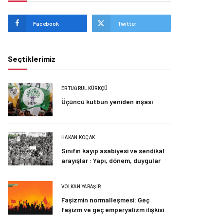
Facebook
Twitter
Seçtiklerimiz
ERTUĞRUL KÜRKÇÜ
Üçüncü kutbun yeniden inşası
HAKAN KOÇAK
Sınıfın kayıp asabiyesi ve sendikal
arayışlar : Yapı, dönem, duygular
VOLKAN YARAŞIR
Faşizmin normalleşmesi: Geç
faşizm ve geç emperyalizm ilişkisi