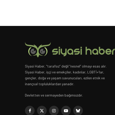
Siyasi Haber, “tarafsız” değil “nesnel” olmayı esas alır.
Siyasi Haber, işçi ve emekçiler, kadınlar, LGBTİ+’lar,
gençler, doğa ve yaşam savunucuları, ezilen etnik ve
inançsal topluluklardan yanadır.
Devletten ve sermayeden bağımsızdır.
Facebook
X
Instagram
YouTube
Bluesky