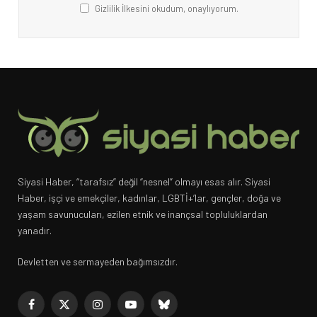
Gizlilik İlkesini okudum, onaylıyorum.
Siyasi Haber, “tarafsız” değil “nesnel” olmayı esas alır. Siyasi
Haber, işçi ve emekçiler, kadınlar, LGBTİ+’lar, gençler, doğa ve
yaşam savunucuları, ezilen etnik ve inançsal topluluklardan
yanadır.
Devletten ve sermayeden bağımsızdır.
Facebook
X
Instagram
YouTube
Bluesky