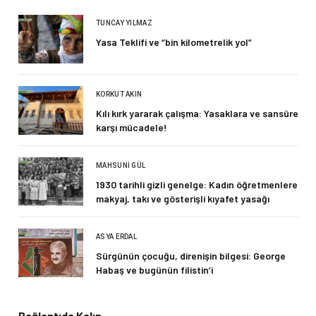
TUNCAY YILMAZ
Yasa Teklifi ve “bin kilometrelik yol”
KORKUT AKIN
Kılı kırk yararak çalışma: Yasaklara ve sansüre
karşı mücadele!
MAHSUNI GÜL
1930 tarihli gizli genelge: Kadın öğretmenlere
makyaj, takı ve gösterişli kıyafet yasağı
ASYA ERDAL
Sürgünün çocuğu, direnişin bilgesi: George
Habaş ve bugünün filistin’i
Bağlantıda Kalın