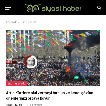
Anasayfa
»
Kürt siyaseti
SEÇTIKLERIMIZ
Artık Kürtlere akıl vermeyi bırakın ve kendi çözüm
önerilerinizi ortaya koyun!
TUĞÇE TATARI
18 EKIM 2024