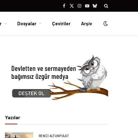
Facebook
X
Instagram
YouTube
Bluesky
(Twitter)
r
Dosyalar
Çeviriler
Arşiv
Yazılar
REMZI ALTUNPOLAT