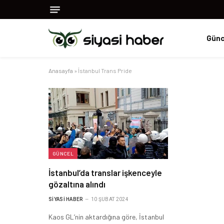
Günc
Anasayfa
»
İstanbul Trans Pride
GÜNCEL
İstanbul’da translar işkenceyle
gözaltına alındı
SIYASI HABER
10 ŞUBAT 2024
Kaos GL’nin aktardığına göre, İstanbul