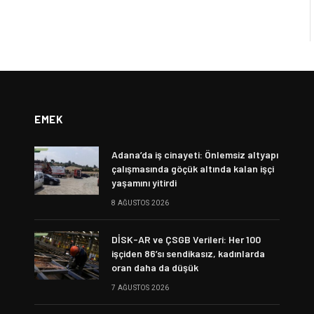
EMEK
Adana’da iş cinayeti: Önlemsiz altyapı
çalışmasında göçük altında kalan işçi
yaşamını yitirdi
8 AĞUSTOS 2026
DİSK-AR ve ÇSGB Verileri: Her 100
işçiden 86’sı sendikasız, kadınlarda
oran daha da düşük
7 AĞUSTOS 2026