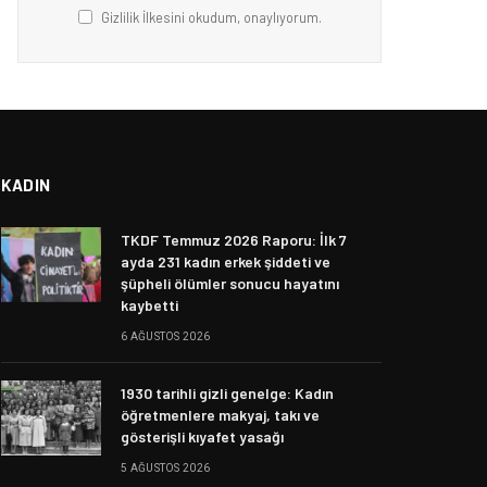
Gizlilik İlkesini okudum, onaylıyorum.
KADIN
TKDF Temmuz 2026 Raporu: İlk 7
ayda 231 kadın erkek şiddeti ve
şüpheli ölümler sonucu hayatını
kaybetti
6 AĞUSTOS 2026
1930 tarihli gizli genelge: Kadın
öğretmenlere makyaj, takı ve
gösterişli kıyafet yasağı
5 AĞUSTOS 2026