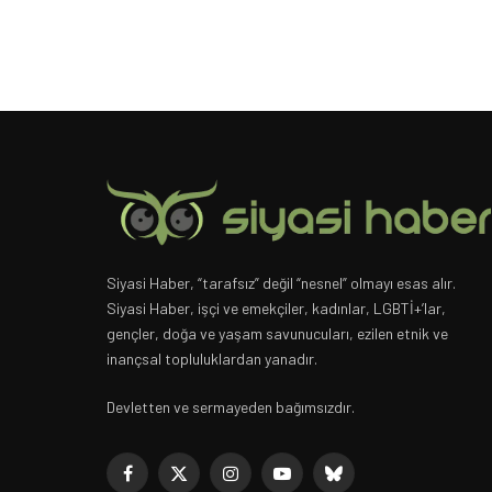
Siyasi Haber, “tarafsız” değil “nesnel” olmayı esas alır.
Siyasi Haber, işçi ve emekçiler, kadınlar, LGBTİ+’lar,
gençler, doğa ve yaşam savunucuları, ezilen etnik ve
inançsal topluluklardan yanadır.
Devletten ve sermayeden bağımsızdır.
Facebook
X
Instagram
YouTube
Bluesky