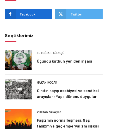
Facebook
Twitter
Seçtiklerimiz
ERTUĞRUL KÜRKÇÜ
Üçüncü kutbun yeniden inşası
HAKAN KOÇAK
Sınıfın kayıp asabiyesi ve sendikal
arayışlar : Yapı, dönem, duygular
VOLKAN YARAŞIR
Faşizmin normalleşmesi: Geç
faşizm ve geç emperyalizm ilişkisi