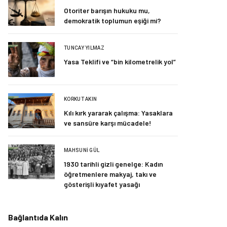
Otoriter barışın hukuku mu,
demokratik toplumun eşiği mi?
TUNCAY YILMAZ
Yasa Teklifi ve “bin kilometrelik yol”
KORKUT AKIN
Kılı kırk yararak çalışma: Yasaklara
ve sansüre karşı mücadele!
MAHSUNI GÜL
1930 tarihli gizli genelge: Kadın
öğretmenlere makyaj, takı ve
gösterişli kıyafet yasağı
Bağlantıda Kalın