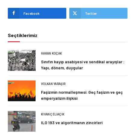
Facebook
Twitter
Seçtiklerimiz
HAKAN KOÇAK
Sınıfın kayıp asabiyesi ve sendikal arayışlar :
Yapı, dönem, duygular
VOLKAN YARAŞIR
Faşizmin normalleşmesi: Geç faşizm ve geç
emperyalizm ilişkisi
KIVANÇ ELIAÇIK
ILO 193 ve algoritmanın zincirleri