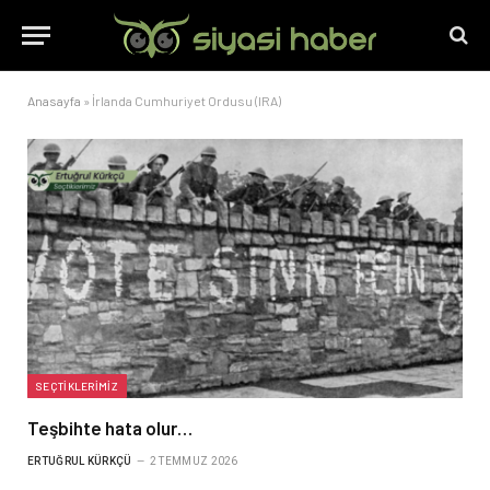
Anasayfa
»
İrlanda Cumhuriyet Ordusu (IRA)
SEÇTIKLERIMIZ
Teşbihte hata olur…
ERTUĞRUL KÜRKÇÜ
2 TEMMUZ 2026