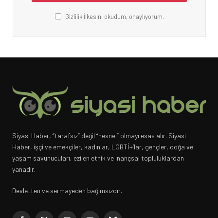
Gizlilik İlkesini okudum, onaylıyorum.
Siyasi Haber, “tarafsız” değil “nesnel” olmayı esas alır. Siyasi
Haber, işçi ve emekçiler, kadınlar, LGBTİ+’lar, gençler, doğa ve
yaşam savunucuları, ezilen etnik ve inançsal topluluklardan
yanadır.
Devletten ve sermayeden bağımsızdır.