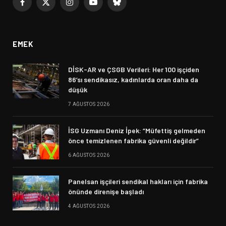
Facebook
X
Instagram
YouTube
Bluesky
(Twitter)
EMEK
DİSK-AR ve ÇSGB Verileri: Her 100 işçiden
86’sı sendikasız, kadınlarda oran daha da
düşük
7 AĞUSTOS 2026
İSG Uzmanı Deniz İpek: “Müfettiş gelmeden
önce temizlenen fabrika güvenli değildir”
6 AĞUSTOS 2026
Panelsan işçileri sendikal hakları için fabrika
önünde direnişe başladı
4 AĞUSTOS 2026