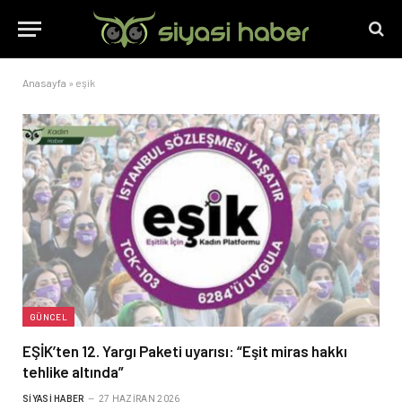
Anasayfa
»
eşik
GÜNCEL
EŞİK’ten 12. Yargı Paketi uyarısı: “Eşit miras hakkı
tehlike altında”
SIYASI HABER
27 HAZIRAN 2026