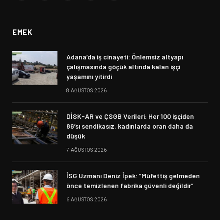
(Twitter)
EMEK
Adana’da iş cinayeti: Önlemsiz altyapı
çalışmasında göçük altında kalan işçi
yaşamını yitirdi
8 AĞUSTOS 2026
DİSK-AR ve ÇSGB Verileri: Her 100 işçiden
86’sı sendikasız, kadınlarda oran daha da
düşük
7 AĞUSTOS 2026
İSG Uzmanı Deniz İpek: “Müfettiş gelmeden
önce temizlenen fabrika güvenli değildir”
6 AĞUSTOS 2026