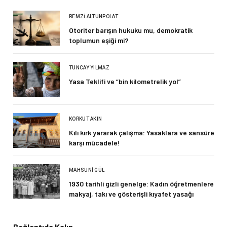
REMZI ALTUNPOLAT
Otoriter barışın hukuku mu, demokratik
toplumun eşiği mi?
TUNCAY YILMAZ
Yasa Teklifi ve “bin kilometrelik yol”
KORKUT AKIN
Kılı kırk yararak çalışma: Yasaklara ve sansüre
karşı mücadele!
MAHSUNI GÜL
1930 tarihli gizli genelge: Kadın öğretmenlere
makyaj, takı ve gösterişli kıyafet yasağı
Bağlantıda Kalın