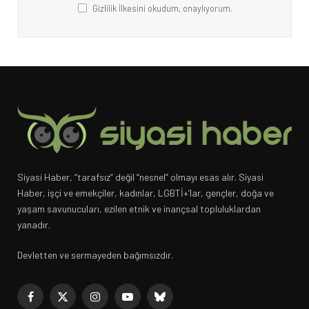
Gizlilik İlkesini okudum, onaylıyorum.
Siyasi Haber, “tarafsız” değil “nesnel” olmayı esas alır. Siyasi
Haber, işçi ve emekçiler, kadınlar, LGBTİ+’lar, gençler, doğa ve
yaşam savunucuları, ezilen etnik ve inançsal topluluklardan
yanadır.
Devletten ve sermayeden bağımsızdır.
Facebook
X
Instagram
YouTube
Bluesky