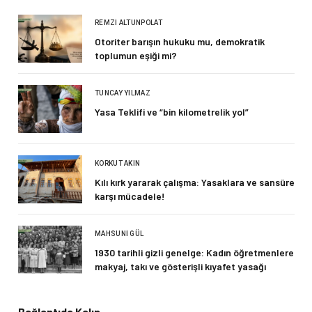
REMZI ALTUNPOLAT
Otoriter barışın hukuku mu, demokratik
toplumun eşiği mi?
TUNCAY YILMAZ
Yasa Teklifi ve “bin kilometrelik yol”
KORKUT AKIN
Kılı kırk yararak çalışma: Yasaklara ve sansüre
karşı mücadele!
MAHSUNI GÜL
1930 tarihli gizli genelge: Kadın öğretmenlere
makyaj, takı ve gösterişli kıyafet yasağı
Bağlantıda Kalın