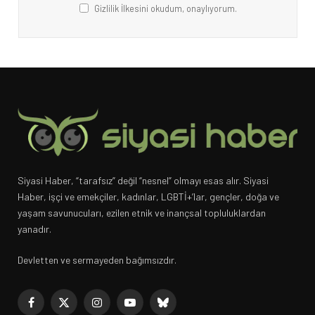
Gizlilik İlkesini okudum, onaylıyorum.
Siyasi Haber, “tarafsız” değil “nesnel” olmayı esas alır. Siyasi
Haber, işçi ve emekçiler, kadınlar, LGBTİ+’lar, gençler, doğa ve
yaşam savunucuları, ezilen etnik ve inançsal topluluklardan
yanadır.
Devletten ve sermayeden bağımsızdır.
Facebook
X
Instagram
YouTube
Bluesky