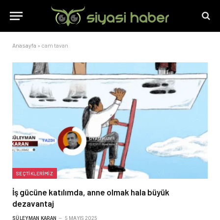
Anasayfa
»
cam tavan
SEÇTIKLERIMIZ
İş gücüne katılımda, anne olmak hala büyük
dezavantaj
SÜLEYMAN KARAN
5 MAYIS 2025