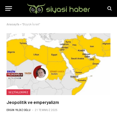
Anasayfa
»
“Büyük İsrail”
SEÇTIKLERIMIZ
Jeopolitik ve emperyalizm
ERGIN YILDIZOĞLU
21 TEMMUZ 2025