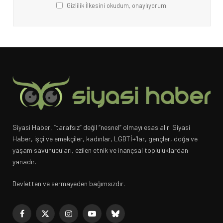
Gizlilik İlkesini okudum, onaylıyorum.
Siyasi Haber, “tarafsız” değil “nesnel” olmayı esas alır. Siyasi
Haber, işçi ve emekçiler, kadınlar, LGBTİ+’lar, gençler, doğa ve
yaşam savunucuları, ezilen etnik ve inançsal topluluklardan
yanadır.
Devletten ve sermayeden bağımsızdır.
Facebook
X
Instagram
YouTube
Bluesky