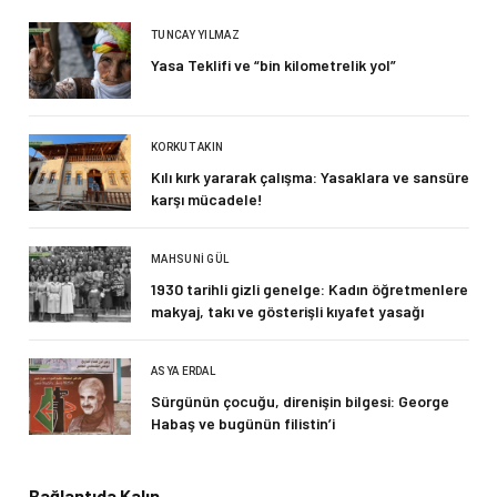
TUNCAY YILMAZ
Yasa Teklifi ve “bin kilometrelik yol”
KORKUT AKIN
Kılı kırk yararak çalışma: Yasaklara ve sansüre
karşı mücadele!
MAHSUNI GÜL
1930 tarihli gizli genelge: Kadın öğretmenlere
makyaj, takı ve gösterişli kıyafet yasağı
ASYA ERDAL
Sürgünün çocuğu, direnişin bilgesi: George
Habaş ve bugünün filistin’i
Bağlantıda Kalın